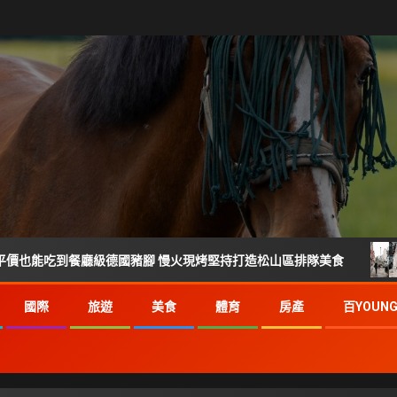
廳級德國豬腳 慢火現烤堅持打造松山區排隊美食
倒數27天
國際
旅遊
美食
體育
房產
百YOUN