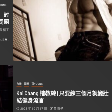
OUNG
邦 討
問題
青 藝子
u2V...
台灣
國際
百YOUNG
Kai Chang 楷教練 | 只要練三個月就變壯
結健身流言
2023 年 10 月 17 日
青 藝子