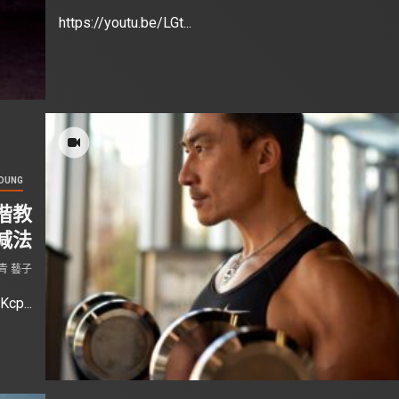
https://youtu.be/LGt...
OUNG
 楷教
減法
青 藝子
Kcp...