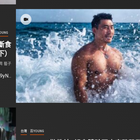
OUNG
聊斷食
下）
青 藝子
9yN...
台灣
百YOUNG