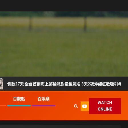
 全台首創海上郵輪派對最後報名 3天2夜沖繩狂歡吸引年輕族群搶登船
G
百觀點
百娛樂
WATCH
ONLINE