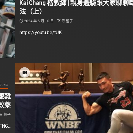
Kai Chang 楷教練 | 親身體驗跟大家聊聊
法（上）
2024 年 5 月 10 日
青 藝子
https://youtu.be/tUK...
OUNG
過艱難
效藥
青 藝子
FNG...