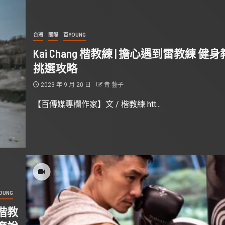
台灣
國際
百YOUNG
Kai Chang 楷教練 | 擔心遇到雷教練 健
挑選攻略
2023 年 9 月 20 日
青 藝子
【百傳媒專欄作家】文 / 楷教練 htt...
OUNG
聽楷教