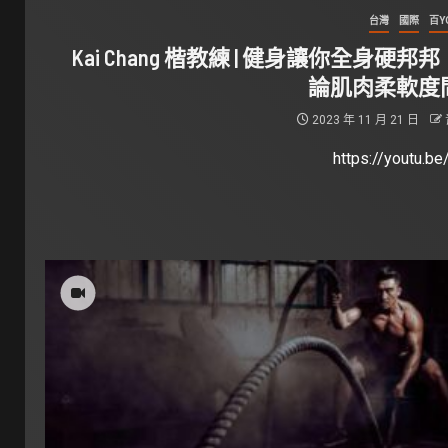
台灣
國際
百Y
Kai Chang 楷教練 | 健身讓你全身硬邦
論肌肉柔軟度
2023 年 11 月 21 日
https://youtu.be/