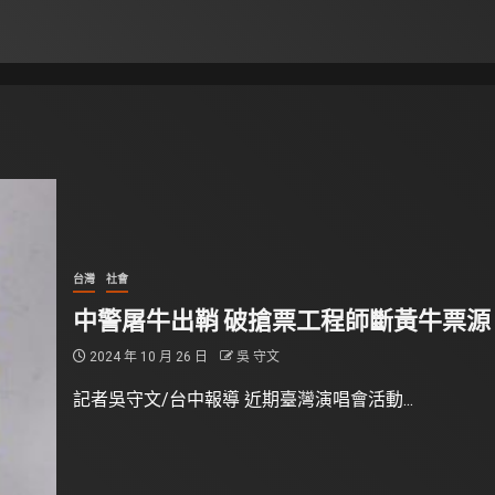
台灣
社會
中警屠牛出鞘 破搶票工程師斷黃牛票源
2024 年 10 月 26 日
吳 守文
記者吳守文/台中報導 近期臺灣演唱會活動...