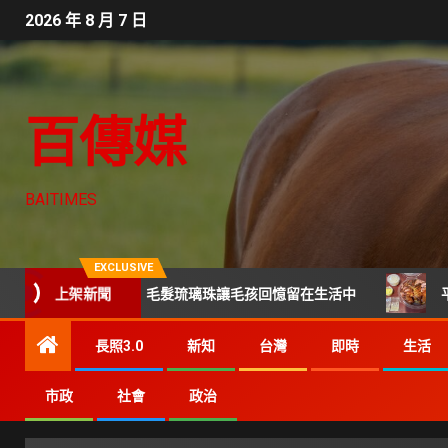
2026 年 8 月 7 日
百傳媒
BAITIMES
EXCLUSIVE
上架新聞
別後寄託 毛髮琉璃珠讓毛孩回憶留在生活中
平價也能吃到餐
長照3.0
新知
台灣
即時
生活
市政
社會
政治