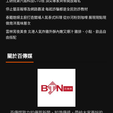
工研院第六屆科技CTO班 頂尖專家齊聚開放報名
停止獵巫報導及網路霸凌 每起詐騙都是全民防詐教材
泰籍媳婦主廚打造關埔人氣泰式料理 從炒河粉到咖哩 展現現點現
做南洋風味層次
雲林宵夜美食 北港人氣炸雞外酥內嫩又爆汁 雞排、小點、飲品自
由搭配
關於百傳媒
百傳媒致力於優質新聞、知識傳遞，帶給大家更好的