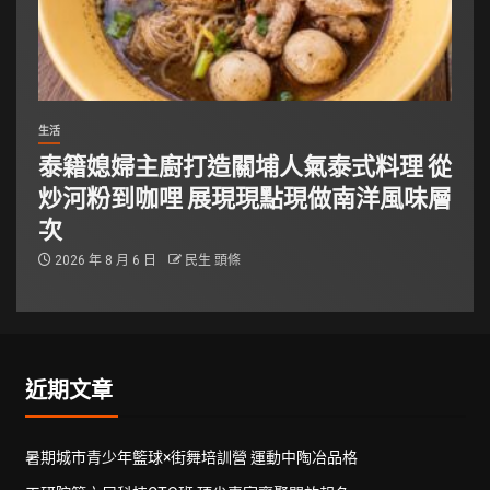
生活
泰籍媳婦主廚打造關埔人氣泰式料理 從
炒河粉到咖哩 展現現點現做南洋風味層
次
2026 年 8 月 6 日
民生 頭條
近期文章
暑期城市青少年籃球×街舞培訓營 運動中陶冶品格