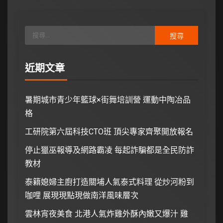
近期文章
暑期城市青少年籃球×街舞培訓營 運動中陶冶品
格
工研院第六屆科技CTO班 頂尖專家齊聚開放報名
停止獵巫報導及網路霸凌 每起詐騙都是全民防詐
教材
泰籍媳婦主廚打造關埔人氣泰式料理 從炒河粉到
咖哩 展現現點現做南洋風味層次
雲林宵夜美食 北港人氣炸雞外酥內嫩又爆汁 雞