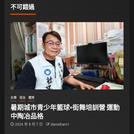
不可錯過
台灣
政治
體育
暑期城市青少年籃球×街舞培訓營 運動
中陶冶品格
2026 年 8 月 7 日
danieltarn1