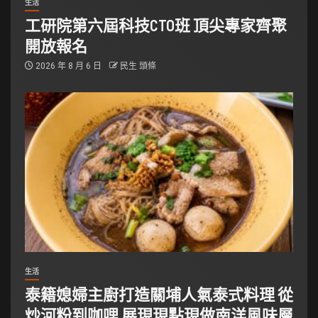
生活
工研院第六屆科技CTO班 頂尖專家齊聚
開放報名
2026 年 8 月 6 日
民生 頭條
生活
泰籍媳婦主廚打造關埔人氣泰式料理 從
炒河粉到咖哩 展現現點現做南洋風味層