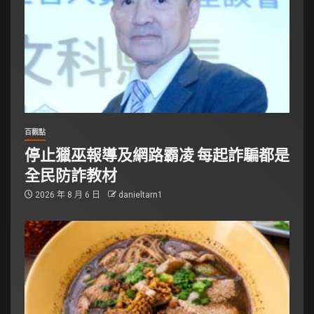
百觀點
停止獵巫報導及網路霸凌 每起詐騙都是
全民防詐教材
2026 年 8 月 6 日
danieltarn1