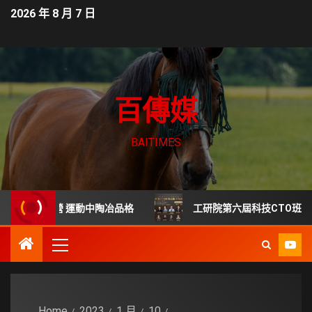
2026 年 8 月 7 日
百傳媒
BAITIMES
培訓營 運動中陶冶品格
工研院第六屆科技CTO班 頂尖專
Home
2023
1 月
10