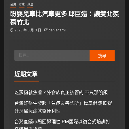
台灣
市政
政治
盼嬰兒車比汽車更多 邱臣遠：讓雙北羨
慕竹北
2026 年 8 月 3 日
danieltarn1
近期文章
吃澱粉就焦慮？外食族真正該管的 不只那碗飯
台灣好醫生發起「急症友善診所」標章倡議 盼提
升牙醫急症就醫便利性
台灣直銷市場回歸理性 PM國際以複合式培訓打