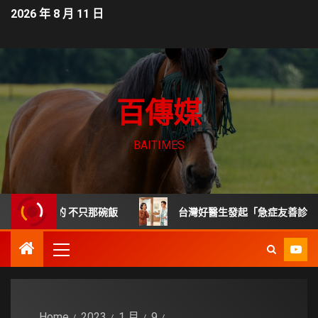
2026 年 8 月 11 日
百傳媒
BAITIMES
該管的 不只那碗飯
台灣好醫生發起「急症友善診所」標章倡
Home
2023
1 月
9