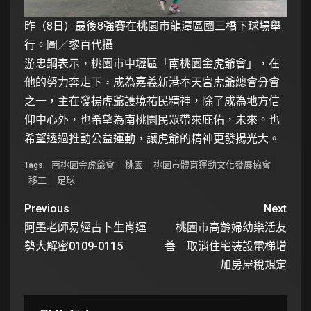
昨（8日）最後8強賽在桃園市龍潭區國三橋下球場舉
行。圖／黎百代攝
游忠鋼表示，桃園市中壢區「南桃園金虎爺會」，在
他的努力奔走下，成為嘉義新港奉天宮虎爺總會分會
之一，主在發揚虎爺護境祐民精神，除了成為地方信
仰中心外，也希望為南桃園民眾帶來庇佑，未來。也
希望透過推動公益運動，讓虎爺的精神更發揚光大。
南桃園金虎爺會
桃園
桃園市體育運動文化發展協會
Tags:
移工
足球
Previous
Next
阿墨老師易經占卜生肖運
桃園市高齡婦幼樂活友
勢大解密0109-0115
善 取消住宅裝設電梯增
加房屋稅規定