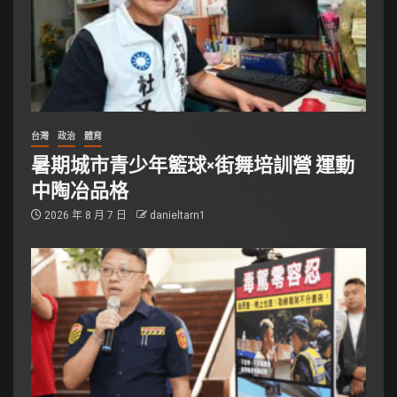
台灣
政治
體育
暑期城市青少年籃球×街舞培訓營 運動
中陶冶品格
2026 年 8 月 7 日
danieltarn1