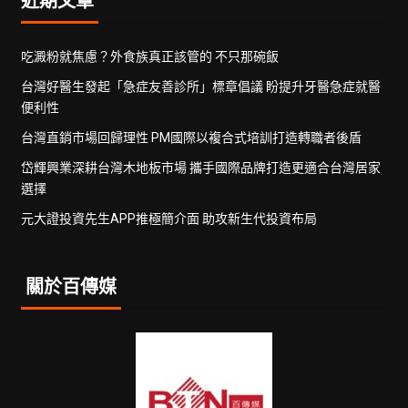
吃澱粉就焦慮？外食族真正該管的 不只那碗飯
台灣好醫生發起「急症友善診所」標章倡議 盼提升牙醫急症就醫
便利性
台灣直銷市場回歸理性 PM國際以複合式培訓打造轉職者後盾
岱輝興業深耕台灣木地板市場 攜手國際品牌打造更適合台灣居家
選擇
元大證投資先生APP推極簡介面 助攻新生代投資布局
關於百傳媒