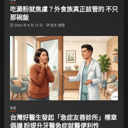
吃澱粉就焦慮？外食族真正該管的 不只
那碗飯
2026 年 8 月 10 日
民生 頭條
生活
台灣好醫生發起「急症友善診所」標章
倡議 盼提升牙醫急症就醫便利性