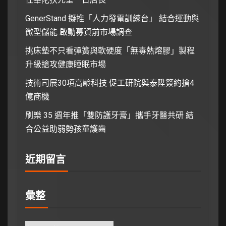
GenerStand 擬推「人力發電訓練台」 結合運動與
微型儲能 啟動募資前市場調查
挑床墊不只看彈簧與軟硬度「無毒熱熔膠」製程
升級搶攻健康睡眠市場
技術司展30項高齡科技 促工研院與泰陞簽約搶4
億商機
刷樂 35 週年推「雙防護牙膏」攜手牙醫共研 結
合公益助弱勢孩童護齒
近期留言
彙整