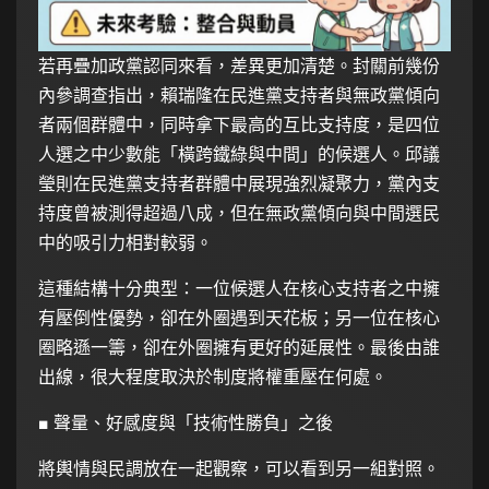
若再疊加政黨認同來看，差異更加清楚。封關前幾份
內參調查指出，賴瑞隆在民進黨支持者與無政黨傾向
者兩個群體中，同時拿下最高的互比支持度，是四位
人選之中少數能「橫跨鐵綠與中間」的候選人。邱議
瑩則在民進黨支持者群體中展現強烈凝聚力，黨內支
持度曾被測得超過八成，但在無政黨傾向與中間選民
中的吸引力相對較弱。
這種結構十分典型：一位候選人在核心支持者之中擁
有壓倒性優勢，卻在外圈遇到天花板；另一位在核心
圈略遜一籌，卻在外圈擁有更好的延展性。最後由誰
出線，很大程度取決於制度將權重壓在何處。
■ 聲量、好感度與「技術性勝負」之後
將輿情與民調放在一起觀察，可以看到另一組對照。