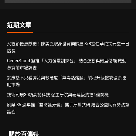
近期文章
父親節優惠獻禮！陳美鳳現身世貿樂齡展 8/8擔任華陀扶元堂一日
店長
GenerStand 擬推「人力發電訓練台」 結合運動與微型儲能 啟動
募資前市場調查
挑床墊不只看彈簧與軟硬度「無毒熱熔膠」製程升級搶攻健康睡
眠市場
技術司展30項高齡科技 促工研院與泰陞簽約搶4億商機
刷樂 35 週年推「雙防護牙膏」攜手牙醫共研 結合公益助弱勢孩童
護齒
關於百傳媒