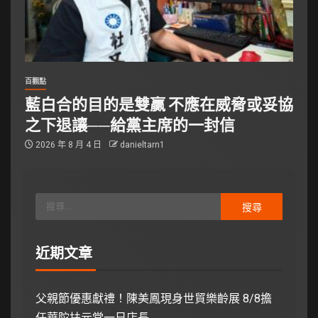
百觀點
藍白合的目的是雙贏 不應在威脅或妥協
之下退讓──給黨主席的一封信
2026 年 8 月 4 日
danieltarn1
近期文章
父親節優惠獻禮！陳美鳳現身世貿樂齡展 8/8擔
任華陀扶元堂一日店長