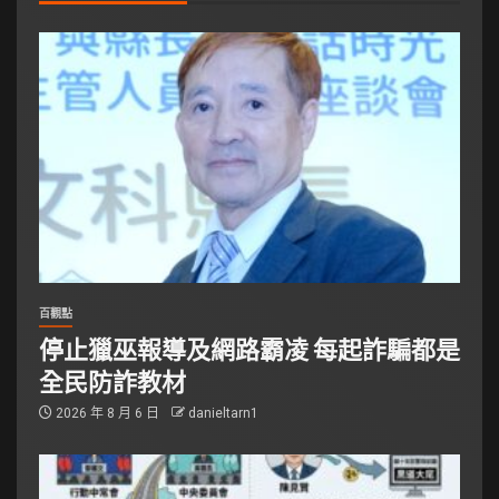
百觀點
停止獵巫報導及網路霸凌 每起詐騙都是
全民防詐教材
2026 年 8 月 6 日
danieltarn1