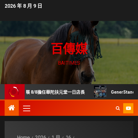
2026 年 8 月 9 日
百傳媒
BAITIMES
展 8/8擔任華陀扶元堂一日店長
GenerStand 擬推
Home
2026
1 月
16