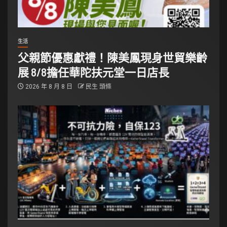
生活
父親節優惠獻禮！陳美鳳現身世貿樂齡
展 8/8擔任華陀扶元堂一日店長
2026 年 8 月 8 日
民生 頭條