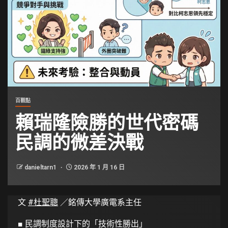
百觀點
賴瑞隆險勝的世代密碼
民調的微差決戰
danieltarn1
2026 年 1 月 16 日
文
#杜聖聰
／銘傳大學廣電系主任
■
民調制度設計下的「技術性勝出」