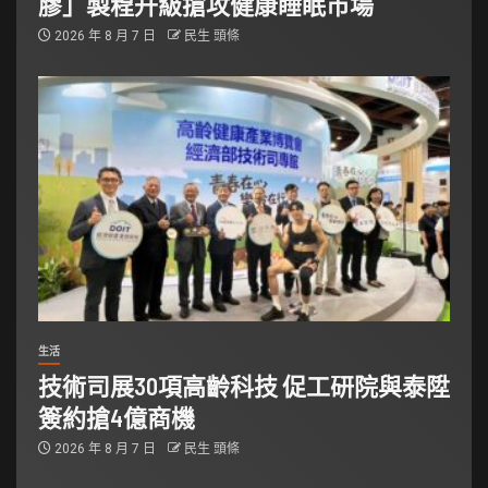
膠」製程升級搶攻健康睡眠市場
2026 年 8 月 7 日
民生 頭條
生活
技術司展30項高齡科技 促工研院與泰陞
簽約搶4億商機
2026 年 8 月 7 日
民生 頭條