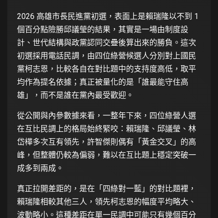
2026 高雄市長民進黨初選，表面上是賴瑞隆以不到 1
個百分點險勝邱議瑩的結果，其實是一場由制度設
計、世代結構與政黨認同交疊後算出來的勝負。這次
初選採用電話民調，由四位綠營候選人分別對上國民
黨柯志恩，比較各自在對比題中的支持度高低，取平
均作為提名依據；真正被量化的是「誰最能守住高
雄」，而不是誰在黨內最受歡迎。
從公開與內參數據來看，一整年下來，四位綠營人選
在互比民調上的格局始終緊咬：賴瑞隆、邱議瑩、林
岱樺多次互有領先，許智傑則偶有「黃金交叉」的高
峰，但整體仍較為偏弱，難以在互比題上穩定突破一
成多到兩成。
真正拉開差距的，是在「四綠對一藍」的對比題裡，
賴瑞隆相較其他三人，領先柯志恩的幅度平均略大、
波動略小。這種差距在單一民調中可能只有幾個百分