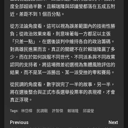
度全部超過半數，且賴瑞隆與邱議瑩都落在五成五附
近，差距不到 1 個百分點。
從方法論角度看，這可以視為誤差範圍內的技術性勝
負；從政治效果來看，則意味著每一方都足以主張
「只差一點」，在選後談判中維持各自的政治籌碼。
對高雄民進黨而言，真正的關鍵不在於賴瑞隆贏了多
少，而在於如何說服不同世代、不同派系與不同政黨
認同的支持者，將這場微差初選視為集體風險評估的
結果，而不是某一派勝出、某一派受挫的零和賽局。
從民調的角度看，數字說完了一半的故事，另一半，
將在選後整合與正式市長選舉投票率的表現裡，才會
真正浮現。
林岱樺
民調戰
許智傑
賴瑞隆
邱議瑩
Tags:
Previous
Next