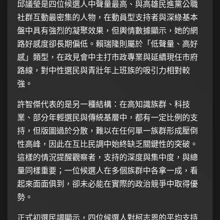
邱議瑩是四位候選人中聲量最高、與高雄民進黨公職
社群互動最密集的人物，在動員型支持者與深綠基本
盤中具有強烈的凝聚效果，但輿情數據顯示，她的網
路好感度卻長期偏低。賴瑞隆則屬於「低聲量、高好
感」類型，在政見會中主打市政專業與延續現任市府
路線，對中性選民與青壯年上班族的吸引力相對較
強。
許智傑代表的是另一種結構：在高知識族群、科技
業、部分年輕選民與傳統基層中，都有一定比例的支
持，但版圖過於分散，難以在任何單一族群形成壓倒
性高峰，因此在互比民調中始終缺乏關鍵性的突破。
這樣的情況提醒觀察者，支持的深度與集中度，與總
量同樣重要；一位候選人在多個族群中各拿一成，看
起來面面俱到，卻未必能在實際的政治競爭中取得優
勢。
正式初選民調顯示，四位候選人對柯志恩的平均支持