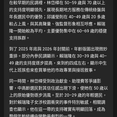
在較早期的民調裡，林岱樺在 50–59 歲與 70 歲以上
的支持度明顯領先，展現長期地方服務在傳統綠盤與
年長選民中的優勢；邱議瑩則在 40–49 歲與 20 多歲
較占上風，與其高聲量、強監督形象相互呼應。賴瑞
隆一開始較為平均，主要優勢集中在 60–69 歲的穩健
支持族群。
到了 2025 年底與 2026 年封關前，年齡版圖出現微妙
重排。部分內參民調顯示，賴瑞隆在 30–39 歲與 40–
49 歲的支持度逐步提高，來到約四成左右，顯示中生
代上班族愈來愈買單他的市政專業與接班敘事。
同一時間，林岱樺受到政治獻金、助理費等爭議影
響，中高齡選民對其信任感出現下滑，使她在 50 歲以
上的原始優勢逐步消風。至於 20–29 歲的年輕選民，
對於賴瑞隆子女涉校園衝突的事件特別敏感，相關調
查也顯示，他在這一帶的支持確實有明顯回落，成為
整個年齡結構中變動最劇烈的一塊。