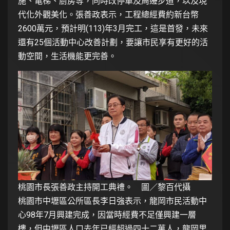
施、電梯、廚房等，同時改停車及周邊步道，以及現
代化外觀美化。張善政表示，工程總經費約新台幣
2600萬元，預計明(113)年3月完工，這是首發，未來
還有25個活動中心改善計劃，要讓市民享有更好的活
動空間，生活機能更完善。
桃園市長張善政主持開工典禮。 圖／黎百代攝
桃園市中壢區公所區長李日強表示，龍岡市民活動中
心98年7月興建完成，因當時經費不足僅興建一層
樓，但中壢區人口去年已經超過四十二萬人，龍岡里