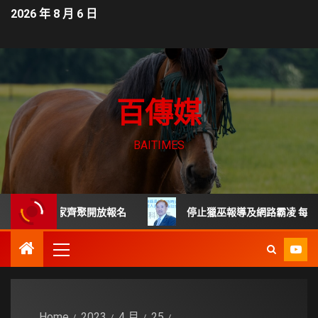
2026 年 8 月 6 日
百傳媒
BAITIMES
尖專家齊聚開放報名
停止獵巫報導及網路霸凌 每起詐騙都是
Home
2023
4 月
25