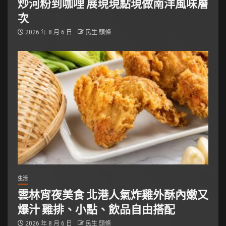
炒河粉到咖哩 展現現點現做南洋風味層
次
2026 年 8 月 6 日
民生 頭條
生活
雲林宵夜美食 北港人氣炸雞外酥內嫩又
爆汁 雞排、小點、飲品自由搭配
2026 年 8 月 6 日
民生 頭條