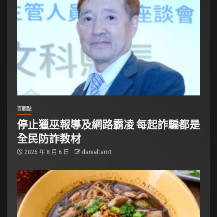
百觀點
停止獵巫報導及網路霸凌 每起詐騙都是
全民防詐教材
2026 年 8 月 6 日
danieltarn1