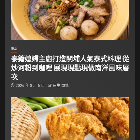
生活
泰籍媳婦主廚打造關埔人氣泰式料理 從
炒河粉到咖哩 展現現點現做南洋風味層
次
2026 年 8 月 6 日
民生 頭條