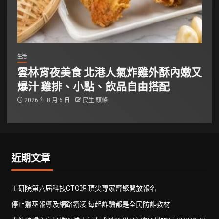
生活
雲林宵夜美食 北港人氣炸雞外酥內嫩又
爆汁 雞排、小點、飲品自由搭配
2026 年 8 月 6 日
民生 頭條
近期文章
工研院第六屆科技CTO班 頂尖專家齊聚開放報名
停止獵巫報導及網路霸凌 每起詐騙都是全民防詐教材