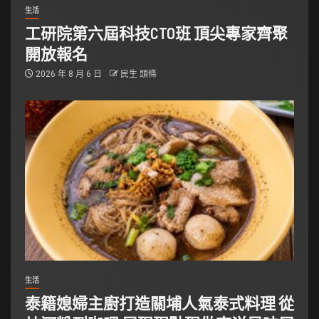
生活
工研院第六屆科技CTO班 頂尖專家齊聚
開放報名
2026 年 8 月 6 日
民生 頭條
生活
泰籍媳婦主廚打造關埔人氣泰式料理 從