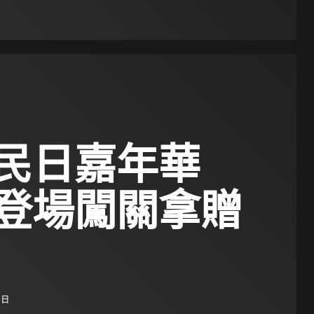
移民日嘉年華
登場闖關拿贈
 日