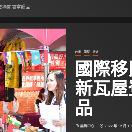
登場闖關拿贈品
台灣
國際
旅遊
國際
新瓦屋
品
編緝中心
2022 年 12 月 10