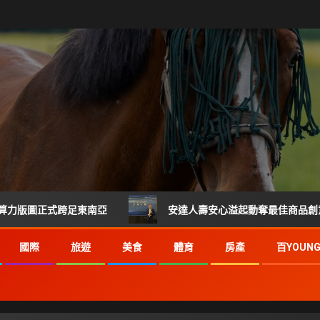
正式跨足東南亞
安達人壽安心溢起動奪最佳商品創意獎 掌握健康
國際
旅遊
美食
體育
房產
百YOUN