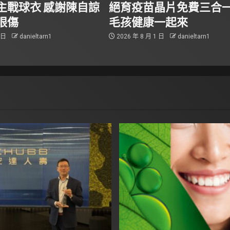
主戰球衣 感謝陳自諒
絕育疫苗晶片免費三合一
眼傷
毛孩健康一起來
3 日
danieltarn1
2026 年 8 月 1 日
danieltarn1