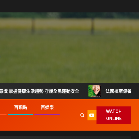
生活趨勢 守護全民運動安全
法國植萃保養品牌登台 VEIN
G
百觀點
百娛樂
WATCH
ONLINE