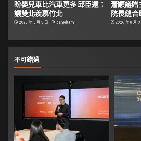
盼嬰兒車比汽車更多 邱臣遠：
蕭順議贈
讓雙北羨慕竹北
院長縫合
2026 年 8 月 3 日
danieltarn1
2026 年 8 月 
不可錯過