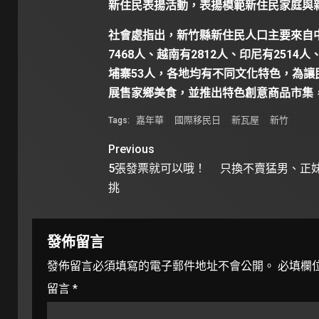
新住民表揚活動，表揚模範新住民家庭與
社會處指出，新竹縣新住民人口主要來自
7468人、越南有2812人、印尼有2514
埔寨53人，各地均有不同文化特色，為
展售家鄉美食，並推出特色創意商品市集
嘉年華
國際移民日
新瓦屋
新竹
Tags:
Previous
5張發票就可以哦！ 只換不賣猛男、正
挑
發佈留言
發佈留言必須填寫的電子郵件地址不會公開。
必填欄
留言
*