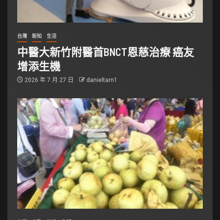
台灣
新知
生活
中醫大新竹附醫首BNCT恩慈治療 癌友
增添生機
2026 年 7 月 27 日
danieltarn1