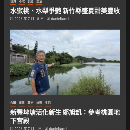
台灣
市政
旅遊
生活
水蜜桃、水梨爭艷 新竹縣盛夏甜美豐收
2026 年 7 月 18 日
danieltarn1
台灣
市政
政治
旅遊
生活
新豐埤塘活化新生 鄭旭凱：參考桃園地
下宮殿
2026 年 7 月 1 日
danieltarn1