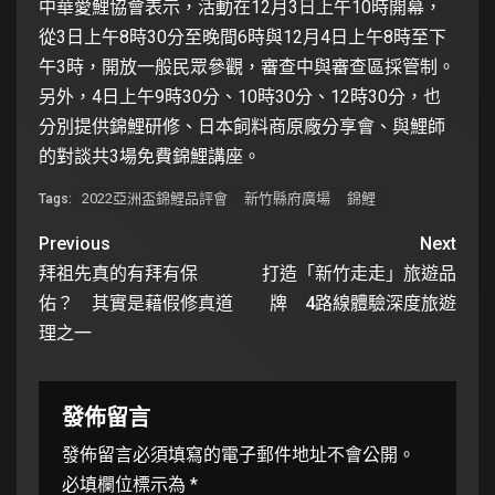
中華愛鯉協會表示，活動在12月3日上午10時開幕，
從3日上午8時30分至晚間6時與12月4日上午8時至下
午3時，開放一般民眾參觀，審查中與審查區採管制。
另外，4日上午9時30分、10時30分、12時30分，也
分別提供錦鯉研修、日本飼料商原廠分享會、與鯉師
的對談共3場免費錦鯉講座。
2022亞洲盃錦鯉品評會
新竹縣府廣場
錦鯉
Tags:
Previous
Next
拜祖先真的有拜有保
打造「新竹走走」旅遊品
佑？ 其實是藉假修真道
牌 4路線體驗深度旅遊
理之一
發佈留言
發佈留言必須填寫的電子郵件地址不會公開。
必填欄位標示為
*