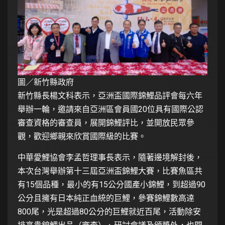
圖／新竹縣政府
新竹縣長楊文科表示，亞洲盃國際錦鯉品評會每六年
舉辦一輪，邀請來自亞洲區會員國20位具有國際公認
審查資格的審查員，展開錦鯉評比，並開放民眾參
觀，歡迎鄉親來欣賞國際級的比賽。
中華愛鯉協會李孟哲理事長表示，隨著邊境解封後，
本次台灣舉辦第十三屆亞洲盃錦鯉大賽，比賽魚區共
有15個品種，最小的有15公分國產小錦鯉，到超過90
公分且擁有日本純正血統的巨鯉，參賽錦鯉數高逹
800尾，光是超過80公分的巨鯉就近百尾，活動除安