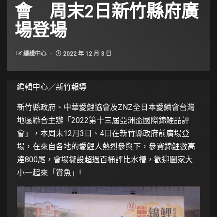
會 周末2日新竹縣府廣
場登場
編緝中心
2022 年 12 月 3 日
編輯中心／新竹報導
新竹縣政府、中華愛鯉協會及ZNZ全日本愛鱗會台灣
地區聯合主辦「2022第十三屆亞洲盃國際錦鯉品評
會」，本周末12月3日、4日在新竹縣政府前廣場登
場，在來自各地的愛鯉人熱烈參與下，參賽錦鯉數高
逹800尾，會場擺設超過百桶評比水槽，歡迎闔家大
小一起來「賞魚」!