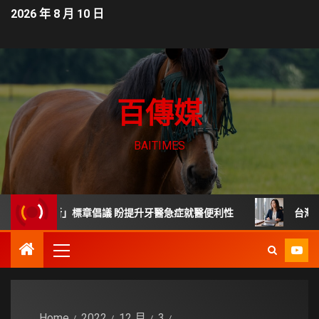
2026 年 8 月 10 日
百傳媒
BAITIMES
診所」標章倡議 盼提升牙醫急症就醫便利性
台灣直銷市場回
Home
2022
12 月
3