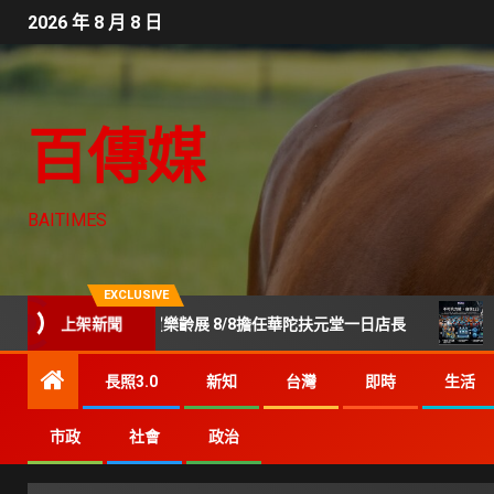
2026 年 8 月 8 日
百傳媒
BAITIMES
EXCLUSIVE
上架新聞
現身世貿樂齡展 8/8擔任華陀扶元堂一日店長
GenerSt
長照3.0
新知
台灣
即時
生活
市政
社會
政治