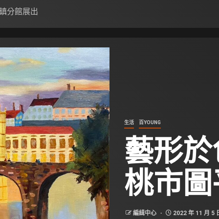
鎮分館展出
生活
百YOUNG
藝形
桃市圖
編緝中心
2022 年 11 月 5 