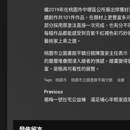
繼2019年在桃園市中壢區公所展出榮獲
續創作共101件作品，在題材上更豐富多
部分採用厚塗法直接一次完成，也有分不
每幅作品都能感受到百紫千紅裡色彩巧妙
藝術家上乘之選。
桃園市立圖書館平鎮分館陳薀安主任表示
的層層堆疊間浸入繪者的情感，繪畫變得
富，是極具可看性的展覽。
桃園市
桃園市立圖書館平鎮分館
油畫
Tags:
Previous
楊梅一號社宅公益棟 滿足埔心年輕家庭
發佈留言