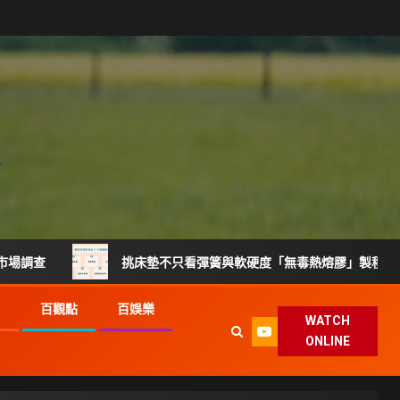
挑床墊不只看彈簧與軟硬度「無毒熱熔膠」製程升級搶攻健康睡
G
百觀點
百娛樂
WATCH
ONLINE