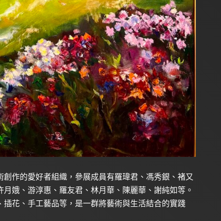
術創作的愛好者組織，參展成員有羅瑋君、馮秀銀、褚又
許月娥、游淳惠、羅友君、林月華、陳麗華、謝純如等。
、插花、手工藝品等，是一群將藝術與生活結合的實踐