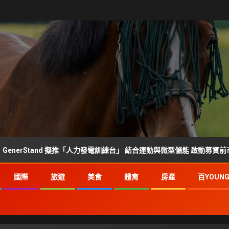
and 擬推「人力發電訓練台」 結合運動與微型儲能 啟動募資前市場調查
國際
旅遊
美食
體育
房產
百YOUN