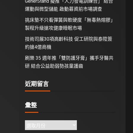
GenerStand 擬推「人力發電訓練台」 結合
運動與微型儲能 啟動募資前市場調查
挑床墊不只看彈簧與軟硬度「無毒熱熔膠」
製程升級搶攻健康睡眠市場
技術司展30項高齡科技 促工研院與泰陞簽
約搶4億商機
刷樂 35 週年推「雙防護牙膏」攜手牙醫共
研 結合公益助弱勢孩童護齒
近期留言
彙整