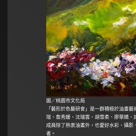
圖／桃園市文化局
「藝形於色藝研會」是一群積極於油畫藝
瑄、詹秀媛、沈瑞雲、胡雪柔、廖華嬌、
成員除了熱衷油畫外，也愛好水彩、攝影
者。