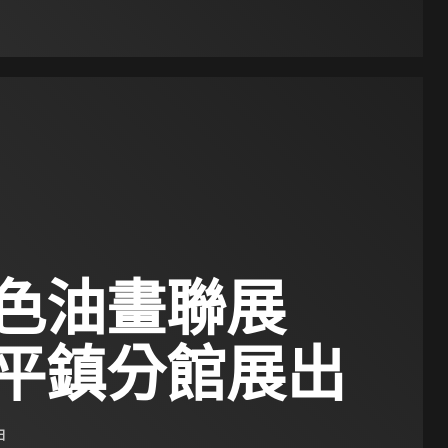
於色油畫聯展
平鎮分館展出
日