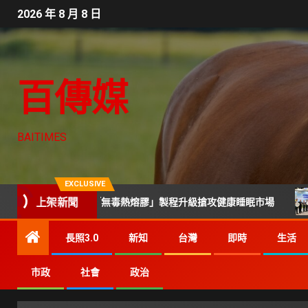
2026 年 8 月 8 日
百傳媒
BAITIMES
EXCLUSIVE
上架新聞
簧與軟硬度「無毒熱熔膠」製程升級搶攻健康睡眠市場
技術
長照3.0
新知
台灣
即時
生活
市政
社會
政治