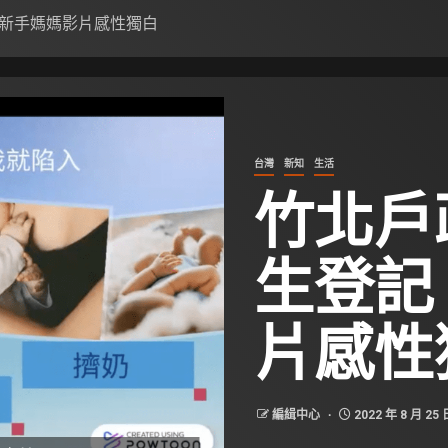
新手媽媽影片感性獨白
台灣
新知
生活
竹北戶
生登記
片感性
編緝中心
2022 年 8 月 25 