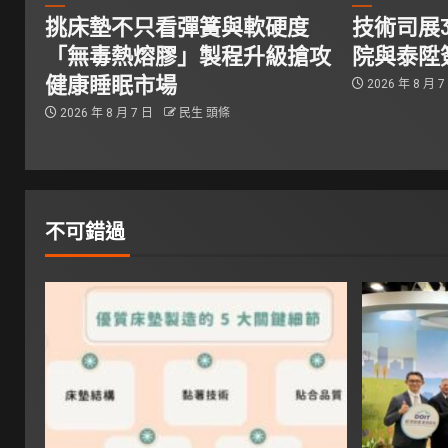
挑床墊不只看彈簧與軟硬度
技術司展
「無毒熱熔膠」製程升級搶攻
院與泰陞
健康睡眠市場
2026 年 8 月 
2026 年 8 月 7 日
民生 頭條
不可錯過