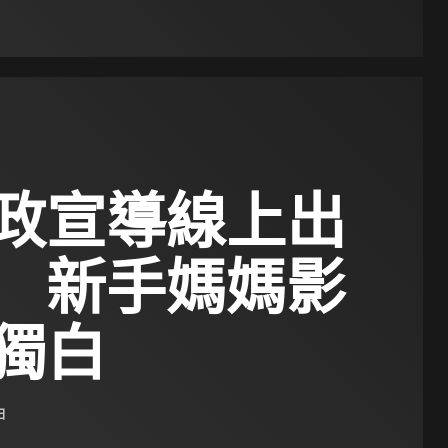
政宣導線上出
 新手媽媽影
獨白
日