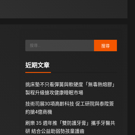
近期文章
挑床墊不只看彈簧與軟硬度「無毒熱熔膠」
製程升級搶攻健康睡眠市場
技術司展30項高齡科技 促工研院與泰陞簽
約搶4億商機
刷樂 35 週年推「雙防護牙膏」攜手牙醫共
研 結合公益助弱勢孩童護齒