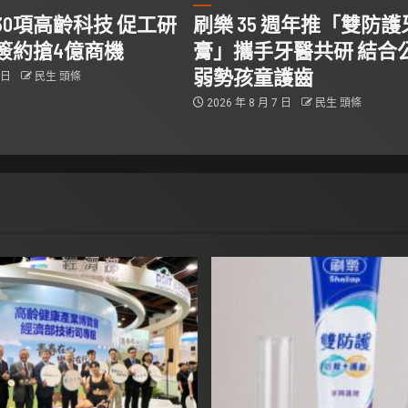
30項高齡科技 促工研
刷樂 35 週年推「雙防護
簽約搶4億商機
膏」攜手牙醫共研 結合
弱勢孩童護齒
7 日
民生 頭條
2026 年 8 月 7 日
民生 頭條