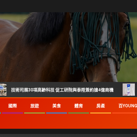
司展30項高齡科技 促工研院與泰陞簽約搶4億商機
刷樂 35
國際
旅遊
美食
體育
房產
百YOUN