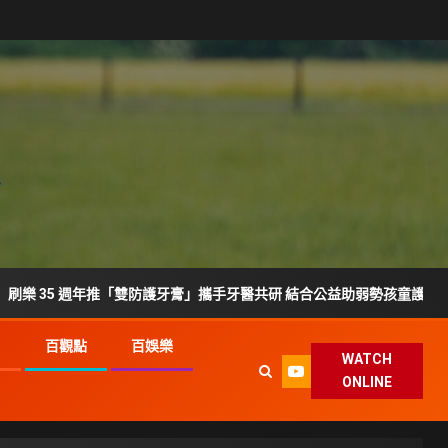
 週年推「雙防護牙膏」攜手牙醫共研 結合公益助弱勢孩童護齒
G
百觀點
百娛樂
WATCH
ONLINE