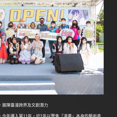
，展陳臺漫跨界及文創潛力
今年邁入第11年，近2年以聚焦「漫畫」本身的藝術表