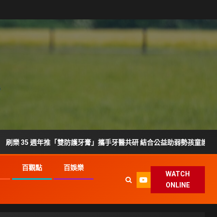
 週年推「雙防護牙膏」攜手牙醫共研 結合公益助弱勢孩童護齒
G
百觀點
百娛樂
WATCH
ONLINE