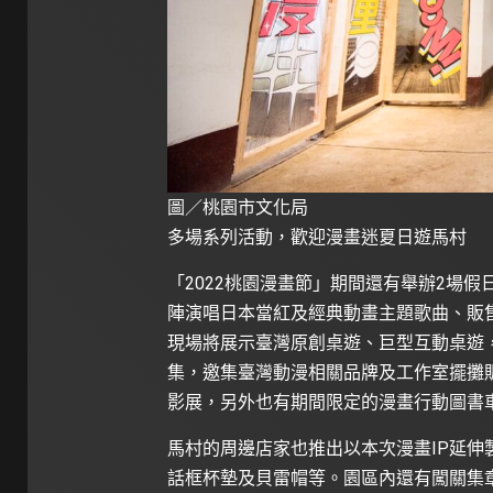
圖／桃園市文化局
多場系列活動，歡迎漫畫迷夏日遊馬村
「2022桃園漫畫節」期間還有舉辦2場
陣演唱日本當紅及經典動畫主題歌曲、販售
現場將展示臺灣原創桌遊、巨型互動桌遊，並
集，邀集臺灣動漫相關品牌及工作室擺攤
影展，另外也有期間限定的漫畫行動圖書
馬村的周邊店家也推出以本次漫畫IP延
話框杯墊及貝雷帽等。園區內還有闖關集章