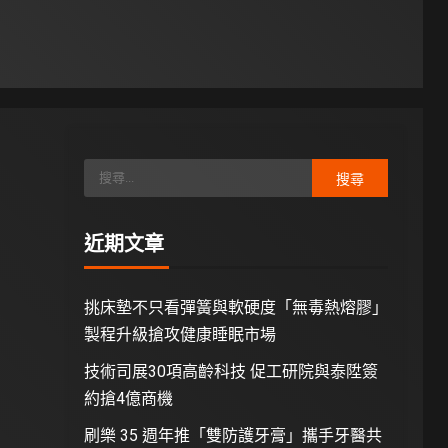
近期文章
挑床墊不只看彈簧與軟硬度「無毒熱熔膠」
製程升級搶攻健康睡眠市場
技術司展30項高齡科技 促工研院與泰陞簽
約搶4億商機
刷樂 35 週年推「雙防護牙膏」攜手牙醫共