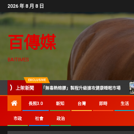
2026 年 8 月 8 日
百傳媒
BAITIMES
EXCLUSIVE
上架新聞
與軟硬度「無毒熱熔膠」製程升級搶攻健康睡眠市場
技術司
長照3.0
新知
台灣
即時
生活
市政
社會
政治