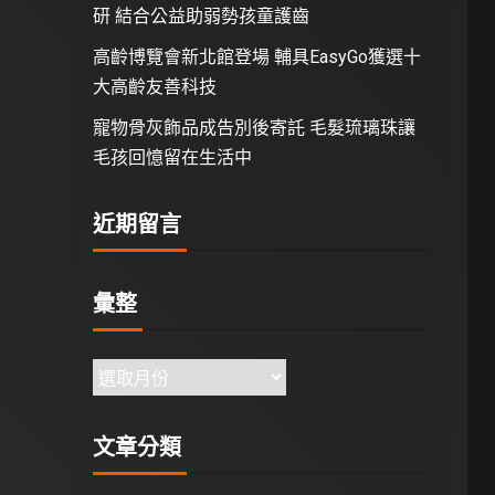
研 結合公益助弱勢孩童護齒
高齡博覽會新北館登場 輔具EasyGo獲選十
大高齡友善科技
寵物骨灰飾品成告別後寄託 毛髮琉璃珠讓
毛孩回憶留在生活中
近期留言
彙整
文章分類