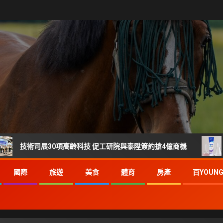
展30項高齡科技 促工研院與泰陞簽約搶4億商機
刷樂 35
國際
旅遊
美食
體育
房產
百YOUN