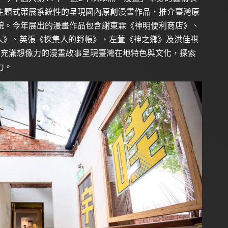
主題式策展系統性的呈現國內原創漫畫作品，推介臺灣原
貌。今年展出的漫畫作品包含謝東霖《神明便利商店》、
星人》、英張《採集人的野帳》、左萱《神之鄉》及洪佳祺
ny》，用充滿想像力的漫畫故事呈現臺灣在地特色與文化，探索
力。