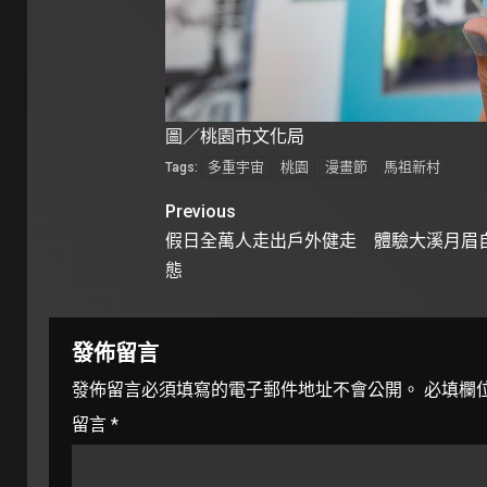
圖／桃園市文化局
多重宇宙
桃園
漫畫節
馬祖新村
Tags:
Previous
假日全萬人走出戶外健走 體驗大溪月眉
態
發佈留言
發佈留言必須填寫的電子郵件地址不會公開。
必填欄
留言
*