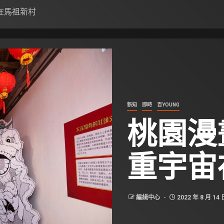
在馬祖新村
新知
即時
百YOUNG
桃園漫
重宇宙
編緝中心
2022 年 8 月 14 