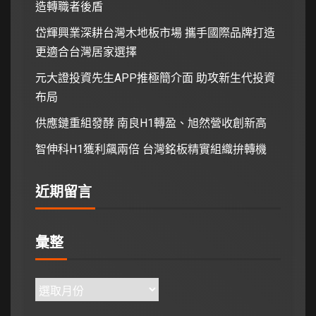
造轉職者後盾
岱輝興業深耕台灣木地板市場 攜手國際品牌打造
更適合台灣居家選擇
元大證投資先生APP推極簡介面 助攻新生代投資
布局
供應鏈重組發酵 南良H1轉盈、旭然營收創新高
智伸科H1獲利飆兩倍 台灣銘板精實組織拚轉機
近期留言
彙整