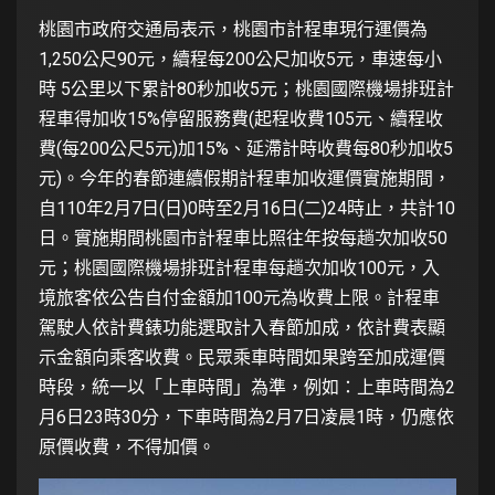
桃園市政府交通局表示，桃園市計程車現行運價為
1,250公尺90元，續程每200公尺加收5元，車速每小
時 5公里以下累計80秒加收5元；桃園國際機場排班計
程車得加收15%停留服務費(起程收費105元、續程收
費(每200公尺5元)加15%、延滯計時收費每80秒加收5
元)。今年的春節連續假期計程車加收運價實施期間，
自110年2月7日(日)0時至2月16日(二)24時止，共計10
日。實施期間桃園市計程車比照往年按每趟次加收50
元；桃園國際機場排班計程車每趟次加收100元，入
境旅客依公告自付金額加100元為收費上限。計程車
駕駛人依計費錶功能選取計入春節加成，依計費表顯
示金額向乘客收費。民眾乘車時間如果跨至加成運價
時段，統一以「上車時間」為準，例如：上車時間為2
月6日23時30分，下車時間為2月7日凌晨1時，仍應依
原價收費，不得加價。