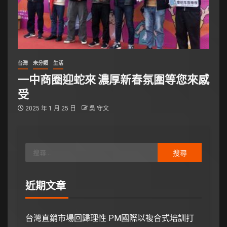
台灣
未分類
生活
一中商圈迎蛇來 濃厚新春氛圍等您來感
受
2025 年 1 月 25 日
吳 守文
近期文章
台灣直銷市場回歸理性 PM國際以複合式培訓打