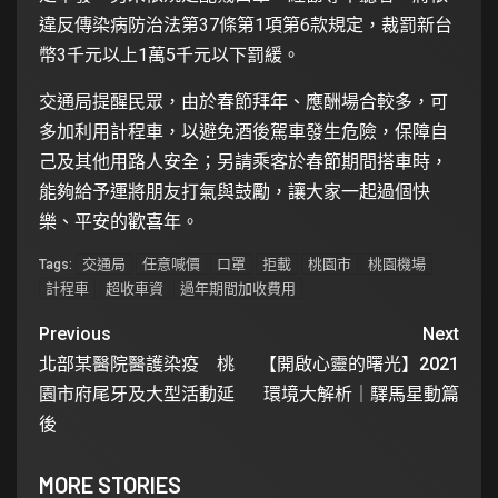
違反傳染病防治法第37條第1項第6款規定，裁罰新台
幣3千元以上1萬5千元以下罰緩。
交通局提醒民眾，由於春節拜年、應酬場合較多，可
多加利用計程車，以避免酒後駕車發生危險，保障自
己及其他用路人安全；另請乘客於春節期間搭車時，
能夠給予運將朋友打氣與鼓勵，讓大家一起過個快
樂、平安的歡喜年。
交通局
任意喊價
口罩
拒載
桃園市
桃園機場
Tags:
計程車
超收車資
過年期間加收費用
Previous
Next
北部某醫院醫護染疫 桃
【開啟心靈的曙光】2021
園市府尾牙及大型活動延
環境大解析｜驛馬星動篇
後
MORE STORIES