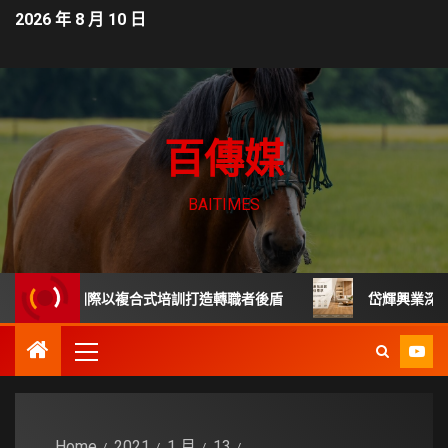
2026 年 8 月 10 日
百傳媒
BAITIMES
 PM國際以複合式培訓打造轉職者後盾
岱輝興業深耕台灣木
Home
2021
1 月
13