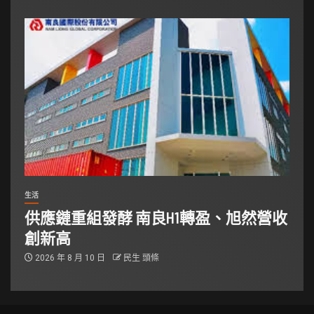
生活
供應鏈重組發酵 南良H1轉盈、旭然營收
創新高
2026 年 8 月 10 日
民生 頭條