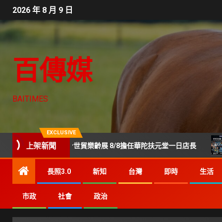
2026 年 8 月 9 日
百傳媒
BAITIMES
EXCLUSIVE
上架新聞
美鳳現身世貿樂齡展 8/8擔任華陀扶元堂一日店長
Gene
長照3.0
新知
台灣
即時
生活
市政
社會
政治