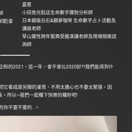
嘉賓
小田食光駐店生命數字運勢分析師
師
日本銀座白石&願夢咖啡 生命數字占卜活動及
聯盟)皇
講座老師
草山靈性跨年聖典受邀演講老師及現場個案諮
詢師
盼的2021，這一年，會不會比2020好?!我們能得到什
家把它看成是另類的灌溉，不用太擔心也不要太緊張，因
，所以~我們一起種下快樂的種籽吧!
動的你不要不要的…。