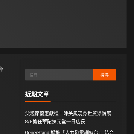
今
近期文章
父親節優惠獻禮！陳美鳳現身世貿樂齡展
8/8擔任華陀扶元堂一日店長
GenerStand 擬推「人力發電訓練台」 結合