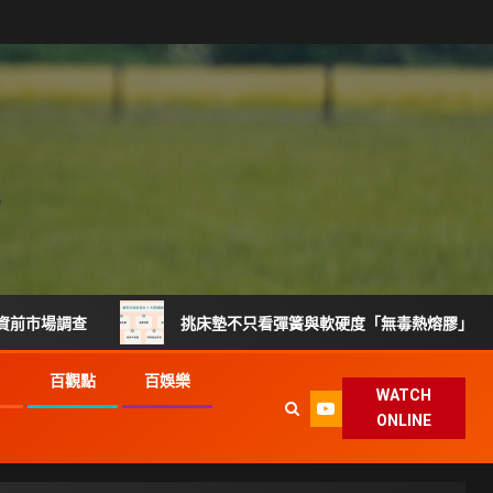
挑床墊不只看彈簧與軟硬度「無毒熱熔膠」製程升級搶攻健
G
百觀點
百娛樂
WATCH
ONLINE