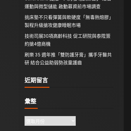
運動與微型儲能 啟動募資前市場調查
挑床墊不只看彈簧與軟硬度「無毒熱熔膠」
製程升級搶攻健康睡眠市場
技術司展30項高齡科技 促工研院與泰陞簽
約搶4億商機
刷樂 35 週年推「雙防護牙膏」攜手牙醫共
研 結合公益助弱勢孩童護齒
近期留言
彙整