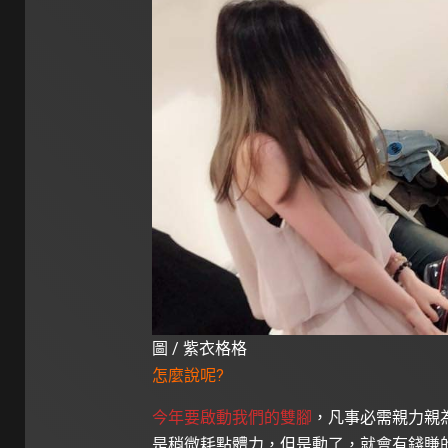
圖 / 紫衣格格
怎麼說呢?
今年要啟動我們的雙腳
，凡事必需親力親
是稍微耗點體力，但是動了，就會有錢賺