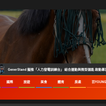
rStand 擬推「人力發電訓練台」 結合運動與微型儲能 啟動募資前市場調查
國際
旅遊
美食
體育
房產
百YOUN