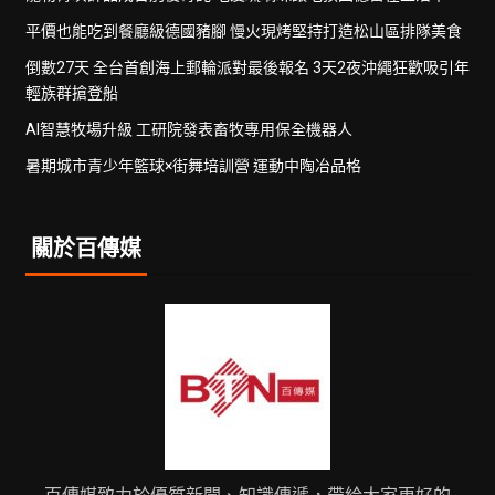
平價也能吃到餐廳級德國豬腳 慢火現烤堅持打造松山區排隊美食
倒數27天 全台首創海上郵輪派對最後報名 3天2夜沖繩狂歡吸引年
輕族群搶登船
AI智慧牧場升級 工研院發表畜牧專用保全機器人
暑期城市青少年籃球×街舞培訓營 運動中陶冶品格
關於百傳媒