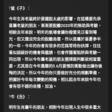
?
鼠《子》：
今年生肖老鼠終於要擺脫太歲的影響，在這邊要先恭
喜屬老鼠的朋友，漸漸要脫離
2020
年的無助與考驗，
相較去年來說，明年的氣場會讓你撥雲見日看到曙
光，但又還沒完全的脫離烏雲，所以是屬於喜憂參半
的一年，今年的你會有很多的岔路等待你抉擇，往往
看似超級好的機會與邀請，也會伴隨著陷阱與考驗一
同出現，所以今年屬老鼠的朋友選擇跟判斷就相當重
要，尤其是在今年農曆的
5.6
月要慎防衝動做出讓你後
悔的決定，所以今年的你只要做好充分的規劃準備，
把握好今年每次變動的契機，相比起去年來說今年也
會有很不錯的收穫，加油。
?
牛《丑》：
明年生肖屬牛的朋友，相對今年出現人生中很多重大