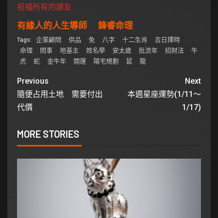
祝福所有的讀友
有緣人的人生導師 鋒睿命理
企業顧問
供品
免
八字
十二生肖
吉日擇時
Tags:
命理
問事
地基主
姓名學
安太歲
批流年
招財法
牛
虎
蛇
金牛年
開運
陽宅規劃
鼠
龍
Previous
Next
隨便占用土地 需要付出
本週星座運勢(1/11～
代價
1/17)
MORE STORIES