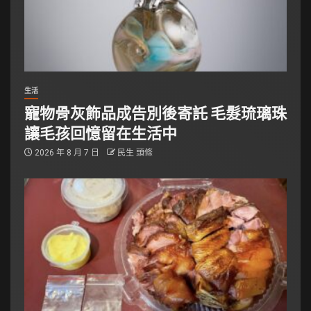
生活
寵物骨灰飾品成告別後寄託 毛髮琉璃珠
讓毛孩回憶留在生活中
2026 年 8 月 7 日
民生 頭條