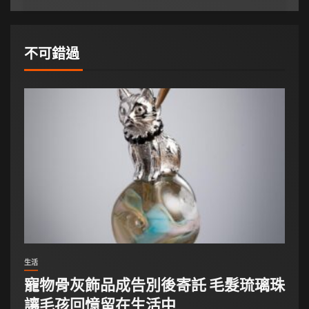
不可錯過
生活
寵物骨灰飾品成告別後寄託 毛髮琉璃珠
讓毛孩回憶留在生活中