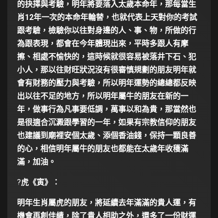
的抉擇與考驗，明年將要落入太歲本命年，那每當生
肖
12
年一次的本命年輪替，也就代表上天對你的考試
跟考驗，檢驗你以往對身邊的人、事、物，所做的行
為跟表現，都會在今年體現出來，平時多跟人有摩
擦、相處不愉快的，這時候就很容易被落井下石、犯
小人，那以往財旺狀況沒有很審慎規劃的朋友明年就
會有財務的壓力與考驗，所以明年運勢的總總都反映
出以往不足的地方，所以明年屬牛的朋友在新的一
年，做事行為凡事要低調，萬事以和為貴，那當然也
是很適合沉澱跟學習的一年，如果有宗教信仰的朋友
也建議到廟裡安個太歲、添個香油錢，保持一顆良善
的心，相信明年屬牛的朋友也都能在太歲年收穫滿
滿，加油。
?
虎《寅》：
明年生肖屬虎的朋友，將延續去年滿滿的貴人運，有
機會再創佳績，除了貴人相助之外，還多了一份財運