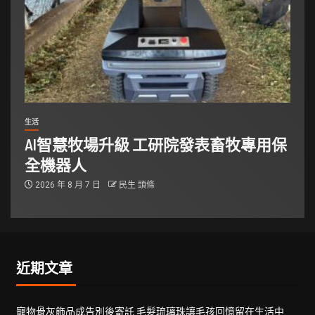
生活
AI智慧牧場升級 工研院發表畜牧專用保
全機器人
2026 年 8 月 7 日
民生 頭條
近期文章
寵物骨灰飾品成告別後寄託 毛髮琉璃珠讓毛孩回憶留在生活中