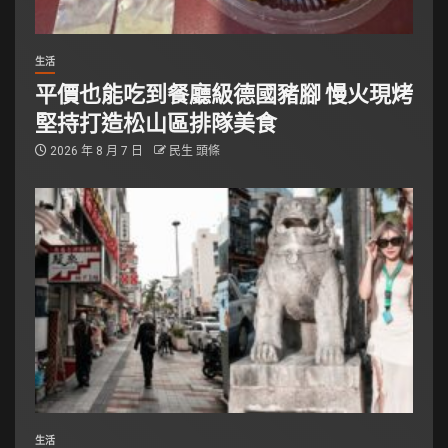
生活
平價也能吃到餐廳級德國豬腳 慢火現烤
堅持打造松山區排隊美食
2026 年 8 月 7 日
民生 頭條
生活