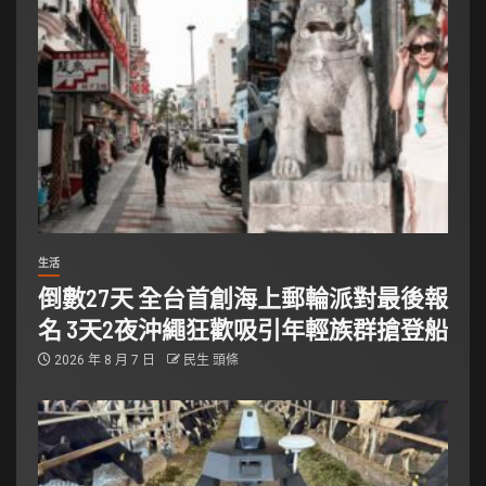
生活
倒數27天 全台首創海上郵輪派對最後報
名 3天2夜沖繩狂歡吸引年輕族群搶登船
2026 年 8 月 7 日
民生 頭條