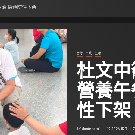
油 採預防性下架
台灣
市政
生活
杜文中
營養午
性下架
danieltarn1
2026 年 7 月 