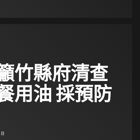
籲竹縣府清查
餐用油 採預防
7 日