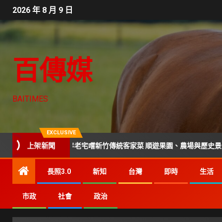
2026 年 8 月 9 日
百傳媒
BAITIMES
EXCLUSIVE
上架新聞
走進百年老宅嚐新竹傳統客家菜 順遊果園、農場與歷史景點
長照3.0
新知
台灣
即時
生活
市政
社會
政治