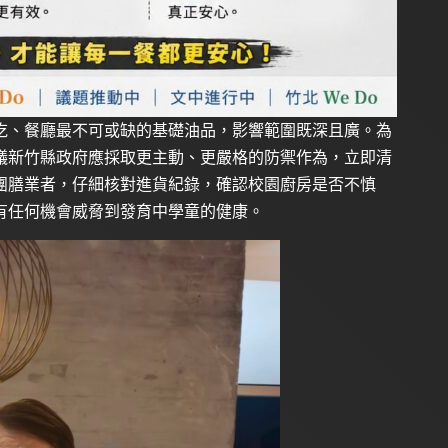
吃、餐廳最不可或缺的基礎油品，影響範圍既深且廣。為
議新竹縣政府應採取更主動、更嚴格的防禦作為，立即清
團膳業者，仔細核對進貨紀錄，確認校園廚房是否不慎
有任何機會威脅到發育中學童的健康。