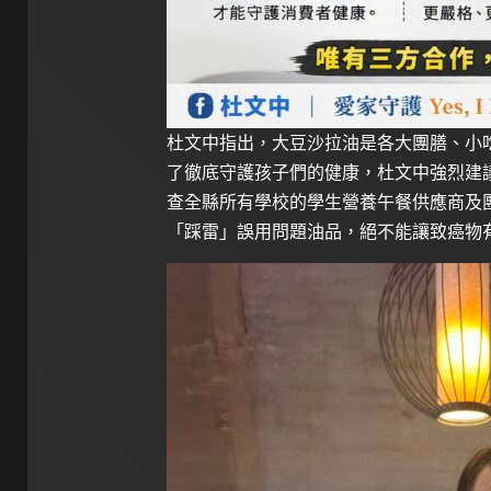
杜文中指出，大豆沙拉油是各大團膳、小
了徹底守護孩子們的健康，杜文中強烈建
查全縣所有學校的學生營養午餐供應商及
「踩雷」誤用問題油品，絕不能讓致癌物