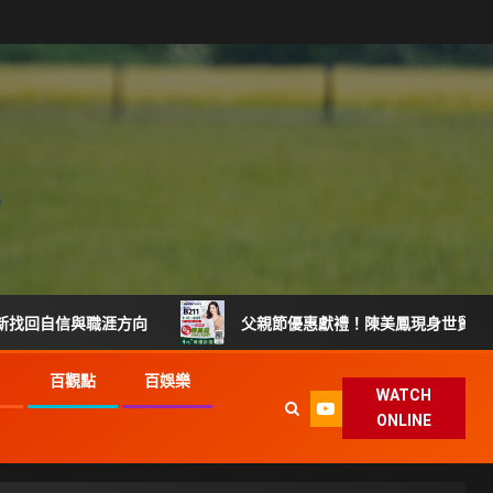
方向
父親節優惠獻禮！陳美鳳現身世貿樂齡展 8/8擔任華
G
百觀點
百娛樂
WATCH
ONLINE