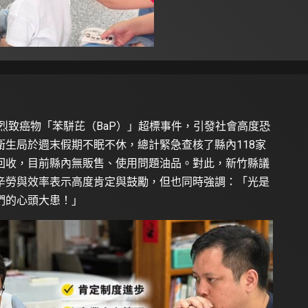
強烈致癌物「苯駢芘（BaP）」超標事件，引發社會高度恐
生局於週末假期不眠不休，總計緊急查核了縣內118家
回收，目前縣內無販售、使用問題油品。對此，新竹縣議
辛勞與效率表示高度肯定與鼓勵，但也同時強調：「光是
們的心頭大患！」