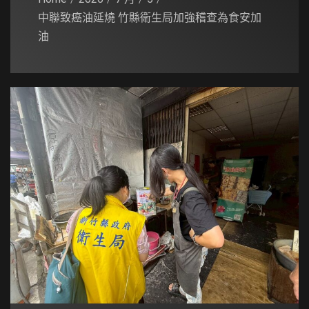
中聯致癌油延燒 竹縣衛生局加強稽查為食安加
油