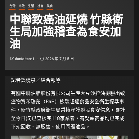
台灣
市政
生活
社會
美食
中聯致癌油延燒 竹縣衛
生局加強稽查為食安加
油
danieltarn1
2026 年 7 月 5 日
記者談曉泉／綜合報導
有關中聯油脂股份有限公司生產大豆沙拉油檢驗出致
癌物質苯駢芘（BaP）檢驗超過食品安全衛生標準事
件，新竹縣政府衛生局秉持守護縣民食安信念，累計
至今日(5)已查核完118家業者，有疑慮商品均已完成
下架回收、無販售、使用問題油品。