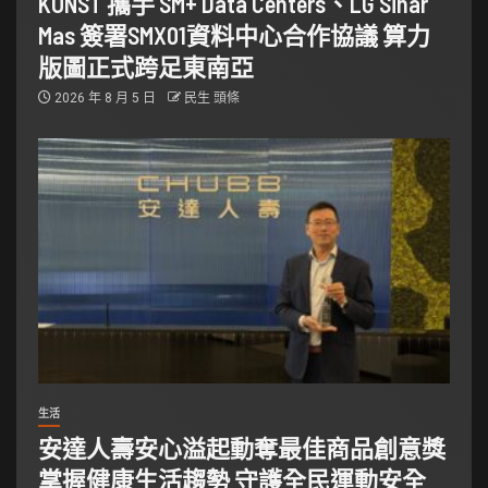
KONST 攜手 SM+ Data Centers、LG Sinar
Mas 簽署SMX01資料中心合作協議 算力
版圖正式跨足東南亞
2026 年 8 月 5 日
民生 頭條
生活
安達人壽安心溢起動奪最佳商品創意獎
掌握健康生活趨勢 守護全民運動安全