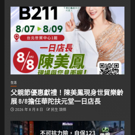
生活
父親節優惠獻禮！陳美鳳現身世貿樂齡
展 8/8擔任華陀扶元堂一日店長
2026 年 8 月 8 日
民生 頭條