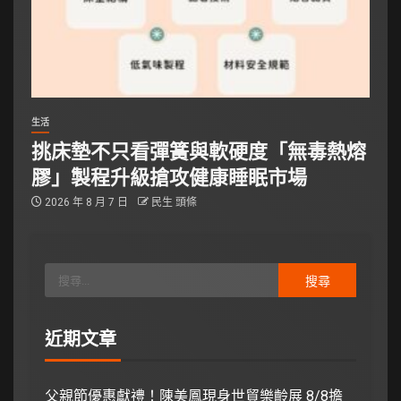
生活
挑床墊不只看彈簧與軟硬度「無毒熱熔
膠」製程升級搶攻健康睡眠市場
2026 年 8 月 7 日
民生 頭條
近期文章
父親節優惠獻禮！陳美鳳現身世貿樂齡展 8/8擔