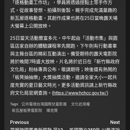
「逐格動畫工作坊」，學員將透過捏黏土等手作方
式，從故事發想、拍攝到後製，親手完成充滿童趣的
新瓦屋逐格動畫，其創作成果也將在25日當晚露天場
大螢幕上公開放映。
25日當天活動豐富多元，中午起由「活動市集」與園
區店家自辦的體驗課程率先開跑，下午則有行動書車
與主舞台區的精彩互動演出。備受期待的露天電影院
將於晚間7時盛大放映，片名將於近日在「新竹縣政府
文化局」粉絲專頁公布，敬請期待；映後還有熱鬧的
「板凳抽抽樂」大獎抽獎活動，邀請全家大小一起共
度充實的夏日藝文時光。更多活動資訊請上新竹縣政
府文化局官網查詢。(
https://www.hchcc.gov.tw/
)
公共電視台灣國際兒童影展
文化近用權
Tags:
新瓦屋板凳電影院
陳見賢
Previous
Next