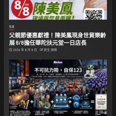
生活
父親節優惠獻禮！陳美鳳現身世貿樂齡
展 8/8擔任華陀扶元堂一日店長
2026 年 8 月 8 日
民生 頭條