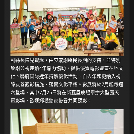
副縣長陳見賢說，由衷感謝縣民長期的支持，並特別
致謝公視連續4年鼎力協助，提供優質電影豐富在地文
化。縣府團隊近年持續優化活動，自去年起更納入視
障友善觀影措施，落實文化平權。影展將於7月起每週
六登場，其中7月25日將在新瓦屋廣場舉辦大型露天
電影場，歡迎鄉親攜家帶眷共同觀影。