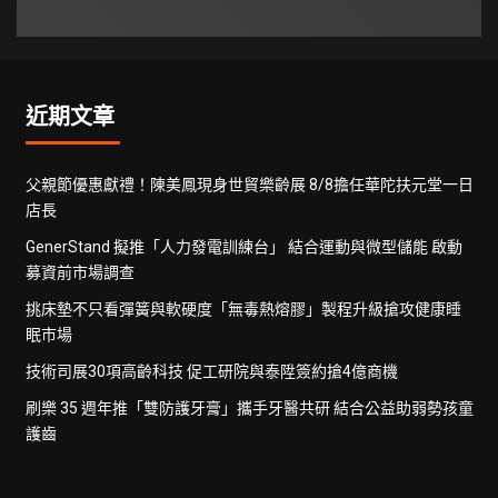
近期文章
父親節優惠獻禮！陳美鳳現身世貿樂齡展 8/8擔任華陀扶元堂一日
店長
GenerStand 擬推「人力發電訓練台」 結合運動與微型儲能 啟動
募資前市場調查
挑床墊不只看彈簧與軟硬度「無毒熱熔膠」製程升級搶攻健康睡
眠市場
技術司展30項高齡科技 促工研院與泰陞簽約搶4億商機
刷樂 35 週年推「雙防護牙膏」攜手牙醫共研 結合公益助弱勢孩童
護齒