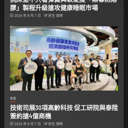
膠」製程升級搶攻健康睡眠市場
2026 年 8 月 7 日
民生 頭條
生活
技術司展30項高齡科技 促工研院與泰陞
簽約搶4億商機
2026 年 8 月 7 日
民生 頭條