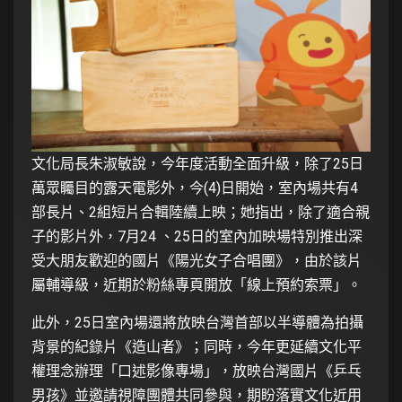
文化局長朱淑敏說，今年度活動全面升級，除了25日
萬眾矚目的露天電影外，今(4)日開始，室內場共有4
部長片、2組短片合輯陸續上映；她指出，除了適合親
子的影片外，7月24 、25日的室內加映場特別推出深
受大朋友歡迎的國片《陽光女子合唱團》，由於該片
屬輔導級，近期於粉絲專頁開放「線上預約索票」。
此外，25日室內場還將放映台灣首部以半導體為拍攝
背景的紀錄片《造山者》；同時，今年更延續文化平
權理念辦理「口述影像專場」，放映台灣國片《乒乓
男孩》並邀請視障團體共同參與，期盼落實文化近用