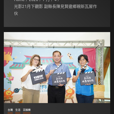
光影21月下觀影 副縣長陳見賢邀鄉親新瓦屋作
伙
台灣
生活
百娛樂