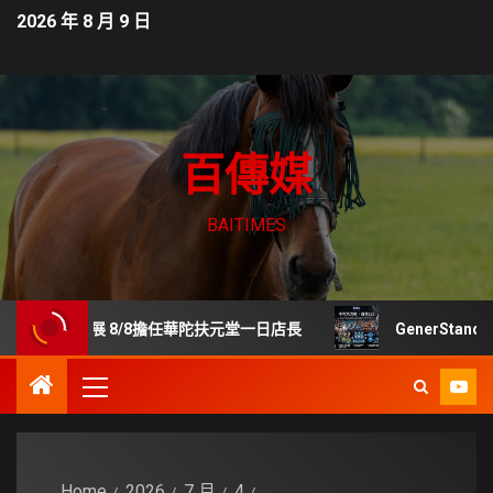
2026 年 8 月 9 日
百傳媒
BAITIMES
展 8/8擔任華陀扶元堂一日店長
GenerStand 擬推
Home
2026
7 月
4