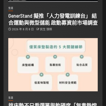
生活
GenerStand 擬推「人力發電訓練台」 結
合運動與微型儲能 啟動募資前市場調查
2026 年 8 月 8 日
民生 頭條
生活
挑床墊不只看彈簧與軟硬度「無毒熱熔