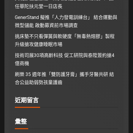
任華陀扶元堂一日店長
GenerStand 擬推「人力發電訓練台」 結合運動與
微型儲能 啟動募資前市場調查
挑床墊不只看彈簧與軟硬度「無毒熱熔膠」製程
升級搶攻健康睡眠市場
技術司展30項高齡科技 促工研院與泰陞簽約搶4
億商機
刷樂 35 週年推「雙防護牙膏」攜手牙醫共研 結
合公益助弱勢孩童護齒
近期留言
彙整