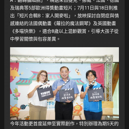
A：翻轉腦細胞」，精選來自捷克、挪威、法國、德國
及瑞典等5部歐洲得獎動畫短片；7月11日與18日則推
出「短片合輯B：家人開麥啦」，放映探討自閉症與情
感連結的法國偶動畫《蘿拉的魔法鋼琴》及英國動畫
《多喵快樂》，適合8歲以上混齡觀賞，引導大孩子從
中學習關懷與包容差異。
今年活動更首度延伸至實際創作，特別辦理為期5天的