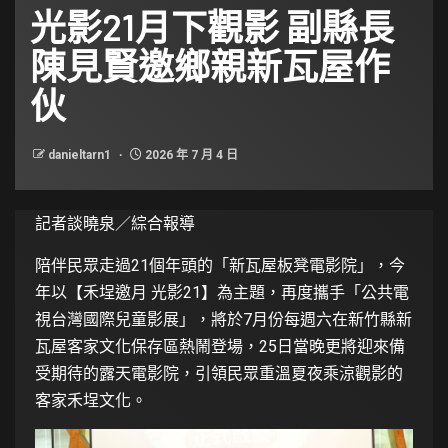
光影21月下觀影 副縣長
陳見賢邀鄉親新瓦屋作
伙
danieltarn1
2026 年 7 月 4 日
記者談曉泉／綜合報導
陪伴民眾走過21個年頭的「新瓦屋板凳電影院」，今
年以【禾埕邀月 光影21】為主題，再度攜手「公共電
視台灣國際兒童影展」，將於7月份每週六在新竹縣新
瓦屋客家文化保存區熱鬧登場，25日當晚更將迎來備
受期待的露天電影院，引領民眾重溫夏夜乘涼觀影的
客家禾埕文化。