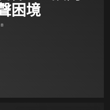
聲困境
4 日