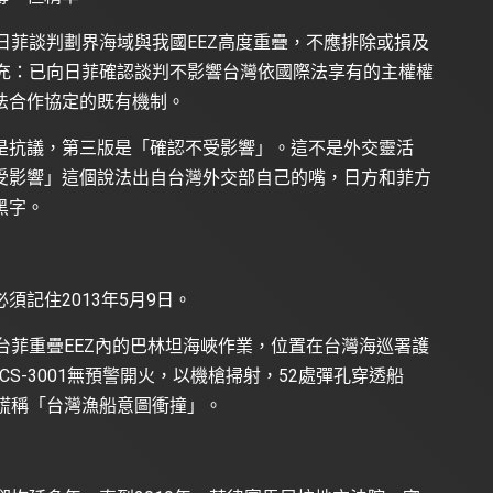
日菲談判劃界海域與我國EEZ高度重疊，不應排除或損及
補充：已向日菲確認談判不影響台灣依國際法享有的主權權
法合作協定的既有機制。
是抗議，第三版是「確認不受影響」。這不是外交靈活
受影響」這個說法出自台灣外交部自己的嘴，日方和菲方
黑字。
記住2013年5月9日。
台菲重疊EEZ內的巴林坦海峽作業，位置在台灣海巡署護
S-3001無預警開火，以機槍掃射，52處彈孔穿透船
謊稱「台灣漁船意圖衝撞」。