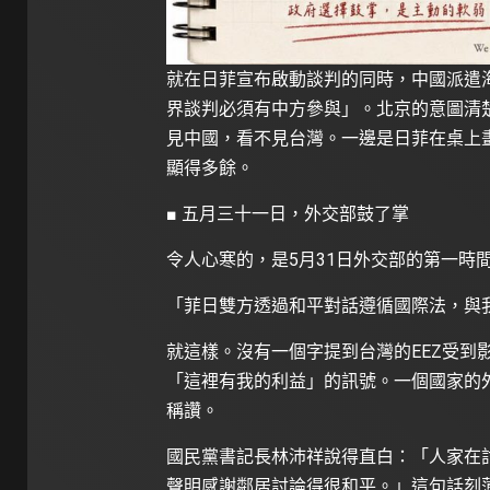
就在日菲宣布啟動談判的同時，中國派遣
界談判必須有中方參與」。北京的意圖清
見中國，看不見台灣。一邊是日菲在桌上
顯得多餘。
■ 五月三十一日，外交部鼓了掌
令人心寒的，是5月31日外交部的第一時
「菲日雙方透過和平對話遵循國際法，與
就這樣。沒有一個字提到台灣的EEZ受到
「這裡有我的利益」的訊號。一個國家的
稱讚。
國民黨書記長林沛祥說得直白：「人家在
聲明感謝鄰居討論得很和平。」這句話刻