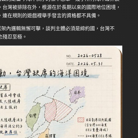
。台灣被排除在外，根源在於長期以來的國際地位困境，
，連在規則的遊戲裡舉手發言的資格都不具備。
約框架內邏輯無懈可擊，談判主體必須是締約國，台灣不
也殘忍至極。