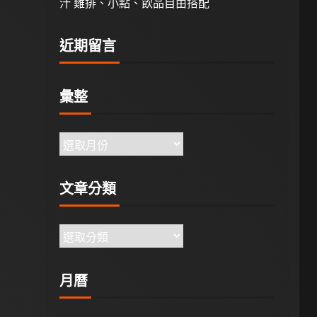
汁 雞排、小點、飲品自由搭配
近期留言
彙整
文章分類
月曆