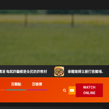
騙都是全民防詐教材
泰籍媳婦主廚打造關埔人氣泰式料理 從
G
百觀點
百娛樂
WATCH
ONLINE