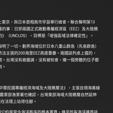
踏上東京，與日本首相高市早苗舉行峰會。聯合聲明第13
的事：日菲兩國正式啟動專屬經濟區（EEZ）及大陸礁
》（UNCLOS），目標是「增強區域法律確定性」。
說明了一切。劃界海域位於日本八重山群島（先島群島）
法主張的200海里EEZ高度重疊。兩國談判桌上擺的，
間。台灣沒有被邀請，沒有被知會，連一個旁聽的位子都
劇。
《中華民國專屬經濟海域及大陸礁層法》，主張自領海基線
利。農業部漁業署也確認，台灣東部海域大陸礁層自然延伸
張在法理上站得住腳。
這個公約是當今海洋秩序的根本憲章，幾乎所有海洋邊界談