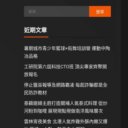
近期文章
暑期城市青少年籃球×街舞培訓營 運動中陶
冶品格
工研院第六屆科技CTO班 頂尖專家齊聚開
放報名
停止獵巫報導及網路霸凌 每起詐騙都是全
民防詐教材
泰籍媳婦主廚打造關埔人氣泰式料理 從炒
河粉到咖哩 展現現點現做南洋風味層次
雲林宵夜美食 北港人氣炸雞外酥內嫩又爆