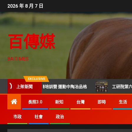
2026 年 8 月 7 日
百傳媒
BAITIMES
EXCLUSIVE
上架新聞
年籃球×街舞培訓營 運動中陶冶品格
工研院第六屆科技CT
長照3.0
新知
台灣
即時
生活
市政
社會
政治