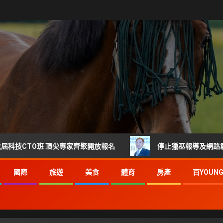
O班 頂尖專家齊聚開放報名
停止獵巫報導及網路霸凌 每起詐
國際
旅遊
美食
體育
房產
百YOUN