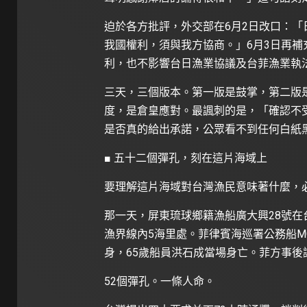
迫於各方批評，外交部在6月2日改口：「
我國權利，須與我方協商。」6月3日再
利，也不影響台日漁業協議及台菲漁業執
三天，三個版本。第一版是鼓掌，第二版
度，是倉皇應對。最諷刺的是，「確認不
是否真的給出承諾，公眾看不到任何白紙
■ 五十二個彈孔，刻在這片海域上
要理解這片海域對台灣漁民意味著什麼，必須
那一天，屏東琉球鄉籍漁船廣大興28號在
漁界線內5海里處。菲律賓海巡署公務船MC
身，65歲船員洪石成當場身亡。菲方事後
52個彈孔。一條人命。