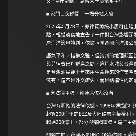
文．
#杜聖聰
／銘傳大學廣電系主任
■ 家門口突然開了一場分地大會
2026年5月28日，菲律賓總統小馬可仕
點，輕描淡寫地宣告了一件對台灣影響深遠
層海洋邊界談判，依據《聯合國海洋法公約
語氣平和，措辭文雅，但談判的地理範圍
與菲律賓巴丹群島之間，這片水域與台灣依
是台灣漁民幾十年來用生命換來的作業空
沒有。這不是外交疏失，而是結構性的悲
■ 有法律主張，卻連席位都沒有
台灣有明確的法律依據。1998年通過的
起算200海里的EEZ及大陸礁層主權權
超過200海里，部分與鄰國重疊。這些主
問題在於，台灣不是UNCLOS締約國。