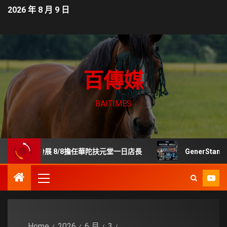
2026 年 8 月 9 日
百傳媒
BAITIMES
齡展 8/8擔任華陀扶元堂一日店長
GenerStand 擬推
Home
2026
6 月
3