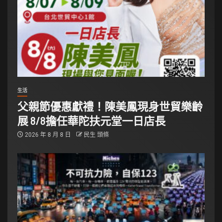
生活
父親節優惠獻禮！陳美鳳現身世貿樂齡
展 8/8擔任華陀扶元堂一日店長
2026 年 8 月 8 日
民生 頭條