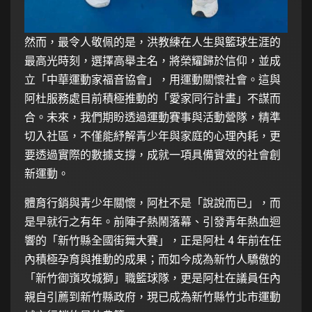
然而，最令人敬佩的是，洪教練在人生與籃球生涯的
最高光時刻，選擇高舉主名，將榮耀歸於信仰，並成
立「中華運動家福音協會」，用運動關懷社會。這與
阿杜服務處目前積極推動的「愛家同行計畫」不謀而
合。未來，我們期盼透過運動賽事與活動營隊，精準
切入社區，不僅能紓解青少年與家庭的心理內耗，更
要透過實際的數據支撐，成就一項具備實效的社會創
新運動。
體育行銷與青少年關懷，阿杜不是「說說而已」，而
是早就行之有年。前陣子熱鬧落幕、引發青年熱血迴
響的「新竹縣全國街舞大賽」，正是阿杜 4 年前在任
內積極孕育與推動的成果；而如今成為新竹人驕傲的
「新竹御嵿攻城獅」職籃球隊，更是阿杜在議員任內
親自引薦到新竹縣政府，現已成為新竹縣竹北市運動