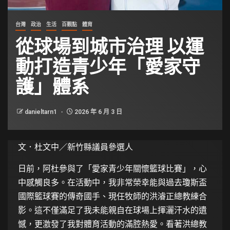
台灣
政治
生活
百觀點
體育
從球場到城市治理 以運
動打造青少年「愛家守
護」體系
danieltarn1
2026 年 6 月 3 日
文．杜文中／新竹縣議員參選人
日前，阿杜參與了「愛家青少年關懷籃球比賽」，心
中感觸良多。在活動中，我非常榮幸能與過去瓊斯盃
國際籃球賽的傳奇國手、現任牧師的洪濬正總教練合
影。這不僅滿足了我未能親自在球場上揮灑汗水的遺
憾，更激發了我對體育活動的滿腔熱愛。看著洪總教