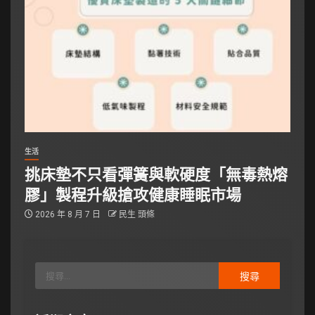
生活
挑床墊不只看彈簧與軟硬度「無毒熱熔
膠」製程升級搶攻健康睡眠市場
2026 年 8 月 7 日
民生 頭條