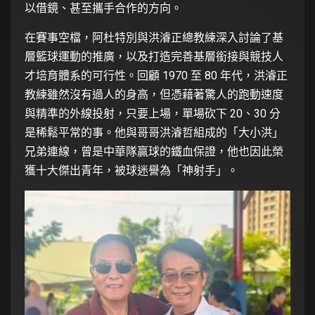
以借鏡、甚至攜手合作的方向。
在賽事空檔，阿杜特別與洪濬正總教練深入討論了基
層籃球運動的推廣，以及打造完善基層銜接與競技人
才培育體系的可行性。回顧 1970 至 80 年代，洪濬正
教練雖然沒有過人的身高，但憑藉著驚人的跑動速度
與精準的外線投射，只要上場，單場砍下 20、30 分
是稀鬆平常的事。他與哥哥洪濬哲組成的「大小洪」
兄弟連線，曾是中華隊贏球的鐵血保證，他也因此榮
獲十大傑出青年，被球迷譽為「神射手」。