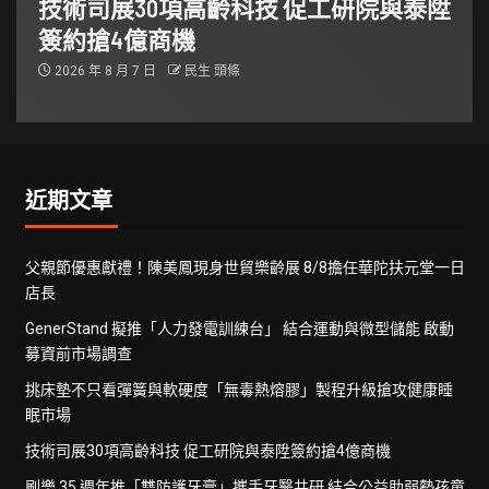
技術司展30項高齡科技 促工研院與泰陞
簽約搶4億商機
2026 年 8 月 7 日
民生 頭條
近期文章
父親節優惠獻禮！陳美鳳現身世貿樂齡展 8/8擔任華陀扶元堂一日
店長
GenerStand 擬推「人力發電訓練台」 結合運動與微型儲能 啟動
募資前市場調查
挑床墊不只看彈簧與軟硬度「無毒熱熔膠」製程升級搶攻健康睡
眠市場
技術司展30項高齡科技 促工研院與泰陞簽約搶4億商機
刷樂 35 週年推「雙防護牙膏」攜手牙醫共研 結合公益助弱勢孩童