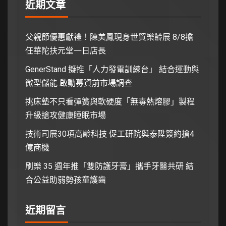
近期文章
父親節優惠獻禮！陳美鳳現身世貿樂齡展 8/8擔
任華陀扶元堂一日店長
GenerStand 擬推「人力發電訓練台」 結合運動與
微型儲能 啟動募資前市場調查
挑床墊不只看彈簧與軟硬度「無毒熱熔膠」製程
升級搶攻健康睡眠市場
技術司展30項高齡科技 促工研院與泰陞簽約搶4
億商機
刷樂 35 週年推「雙防護牙膏」攜手牙醫共研 結
合公益助弱勢孩童護齒
近期留言