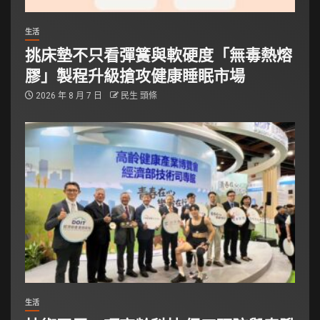
生活
挑床墊不只看彈簧與軟硬度「無毒熱熔
膠」製程升級搶攻健康睡眠市場
2026 年 8 月 7 日
民生 頭條
生活