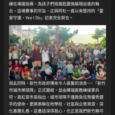
練在場邊指導，為孩子們搭建起盡情展現自我的舞
台，這場賽事的宗旨，正與阿杜一直以來堅持的「愛
家守護，Yes I Do」初衷完全契合。
與此同時，新竹市政府傳來令人振奮的消息——「新竹
市城市棒球隊」正式籌組，並由陳瑞振教練接掌兵
符。高虹安市長指出，城市球隊不僅肩負培育優秀選
手的使命，更將串聯在地學校、社區與企業資源，深
化基層扎根。這番話深得我心，也正是我們新竹縣可