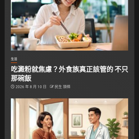
生活
吃澱粉就焦慮？外食族真正該管的 不只
那碗飯
2026 年 8 月 10 日
民生 頭條