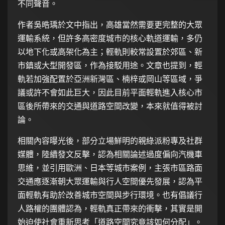
不同聲音。
作者吳晧瑀於文中指出，高雄當然需要更完整的大眾
運輸系統，但許多高密度城市的核心軌道運輸，多仍
以地下化或高架化為主；輕軌則較常設置於郊區、新
市鎮或大型開發區，作為接駁用途。文章也提到，輕
軌若加強配置於亞洲新灣區、楠梓或岡山等區域，爭
議或許不會如此巨大，因此目前平面輕軌進入核心市
區後所帶來的交通與道路空間改變，本來就值得被討
論。
相關內容曝光後，部分立場鮮明的親綠派粉專及社群
媒體，陸續發文反擊，認為相關論述過度偏向汽機車
思維，並引用歐洲、日本等城市案例，主張市區路面
交通應逐漸朝大眾運輸與行人空間優先發展，認為平
面輕軌有助於改善城市空間與步行環境。也有倡議行
人路權的團體認為，輕軌真正帶來的衝擊，其實是開
始迫使社會重新思考「道路空間究竟該如何分配」。