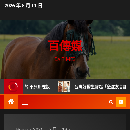
2026 年 8 月 11 日
百傳媒
BAITIMES
該管的 不只那碗飯
台灣好醫生發起「急症友善診所」標章倡
Home
2026
5 月
19