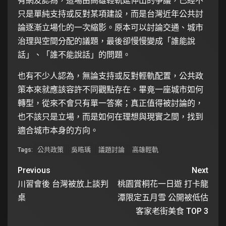
有網友認為，這場由高雄輕軌延伸出的爭議，已經不
只是單純支持或反對某項建設，而是台灣近年公共討
論逐漸立場化的一次縮影。原本可以討論交通、城市
治理與空間分配的議題，最後卻慢慢變成「誰能說
話」、「誰不能說話」的問題。
也有不少人認為，無論支持或反對輕軌配置，公共政
策本來就應該容許不同觀點存在。畢竟一座城市如何
轉型，從來不會只有單一答案；真正值得被討論的，
也不該只是立場，而是如何在理想與現實之間，找到
適合城市本身的方向。
公共政策
吳晧瑀
議題討論
高雄輕軌
Tags:
Previous
Next
川習會後 台灣被放上談判
桃園賞桐花一日遊 打卡龍
桌
潭限定五月雪 公開被低估
客家老街美食 TOP 3