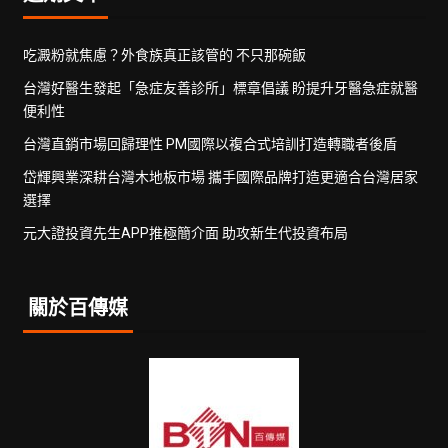
吃澱粉就焦慮？外食族真正該管的 不只那碗飯
台灣好醫生發起「急症友善診所」標章倡議 盼提升牙醫急症就醫
便利性
台灣直銷市場回歸理性 PM國際以複合式培訓打造轉職者後盾
岱輝興業深耕台灣木地板市場 攜手國際品牌打造更適合台灣居家
選擇
元大證投資先生APP推極簡介面 助攻新生代投資布局
關於百傳媒