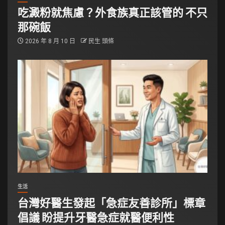
吃澱粉就焦慮？外食族真正該管的 不只
那碗飯
2026 年 8 月 10 日
民生 頭條
生活
台灣好醫生發起「急症友善診所」標章
倡議 盼提升牙醫急症就醫便利性