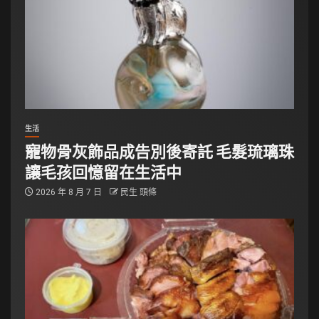
生活
寵物骨灰飾品成告別後寄託 毛髮琉璃珠
讓毛孩回憶留在生活中
2026 年 8 月 7 日
民生 頭條