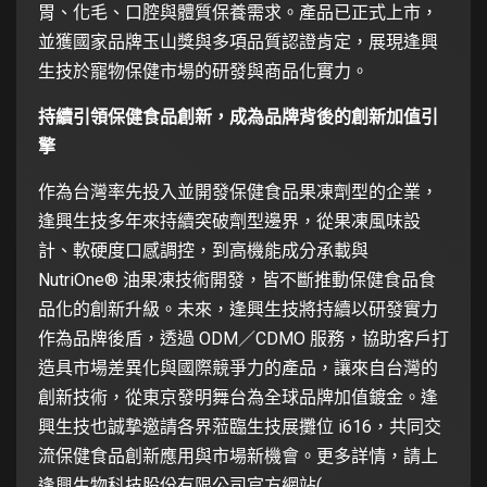
胃、化毛、口腔與體質保養需求。產品已正式上市，
並獲國家品牌玉山獎與多項品質認證肯定，展現逢興
生技於寵物保健市場的研發與商品化實力。
持續引領保健食品創新，成為品牌背後的創新加值引
擎
作為台灣率先投入並開發保健食品果凍劑型的企業，
逢興生技多年來持續突破劑型邊界，從果凍風味設
計、軟硬度口感調控，到高機能成分承載與
NutriOne® 油果凍技術開發，皆不斷推動保健食品食
品化的創新升級。未來，逢興生技將持續以研發實力
作為品牌後盾，透過 ODM／CDMO 服務，協助客戶打
造具市場差異化與國際競爭力的產品，讓來自台灣的
創新技術，從東京發明舞台為全球品牌加值鍍金。逢
興生技也誠摯邀請各界蒞臨生技展攤位 i616，共同交
流保健食品創新應用與市場新機會。更多詳情，請上
逢興生物科技股份有限公司官方網站(