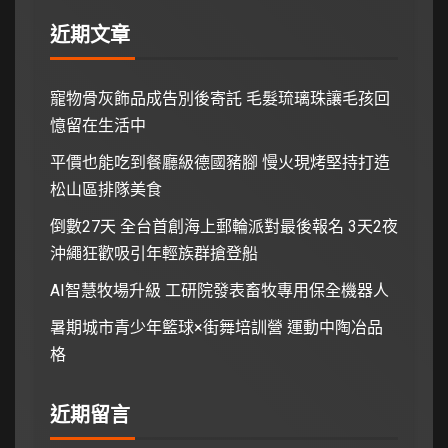
近期文章
寵物骨灰飾品成告別後寄託 毛髮琉璃珠讓毛孩回
憶留在生活中
平價也能吃到餐廳級德國豬腳 慢火現烤堅持打造
松山區排隊美食
倒數27天 全台首創海上郵輪派對最後報名 3天2夜
沖繩狂歡吸引年輕族群搶登船
AI智慧牧場升級 工研院發表畜牧專用保全機器人
暑期城市青少年籃球×街舞培訓營 運動中陶冶品
格
近期留言