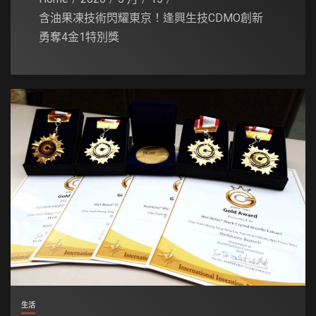
含油果凍技術閃耀東京！逢興生技CDMO創新
勇奪4金1特別獎
生活