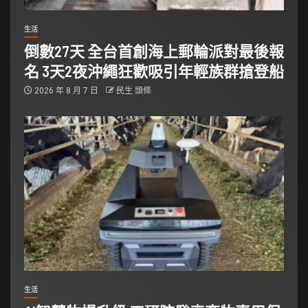
生活
倒數27天 全台首創海上郵輪派對最後報
名 3天2夜沖繩狂歡吸引年輕族群搶登船
2026 年 8 月 7 日
民生 頭條
生活