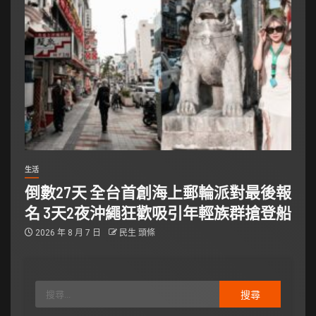
生活
倒數27天 全台首創海上郵輪派對最後報
名 3天2夜沖繩狂歡吸引年輕族群搶登船
2026 年 8 月 7 日
民生 頭條