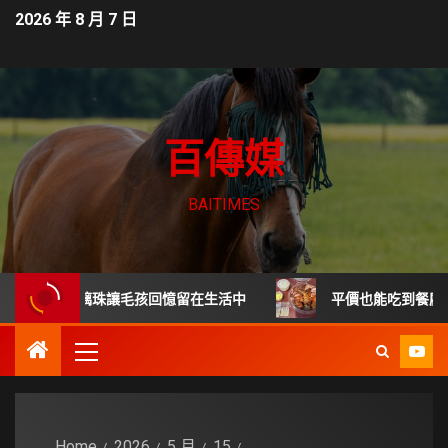
2026 年 8 月 7 日
百傳媒
BAITIMES
髮琉璃珠讓毛孩回憶留在生活中
平價也能吃到餐廳級德國豬腳
Home
2026
5 月
15