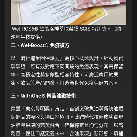
Wel-ROS6® 黑晶洛神萃取榮獲 SCIS 特別獎。（圖／
逢興生技提供）
二、Wel-Boost® 免疫複方
以「消化道鞏固保護力」為核心概念設計，經動物實
驗驗證，可有效對應不同間段的免疫表現。其高保留
率、高穩定性與多劑型相容特性，可廣泛應用於果
凍、飲品等產品開發，打造新世代免疫保健方案。
三、NutriOne® 微晶油融技術
榮獲「東京發明獎」肯定，首創突破魚油等傳統油類
保健品的吸收與適口性極限。此跨時代技術成功實現
油脂與果凍的完美融合，確保穩定且均勻分布，以高
劑量、極佳口感定義未來「含油果凍」新形態，填補