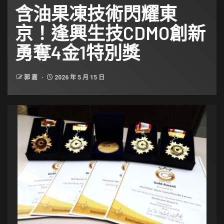
含油果凍技術閃耀東
京！逢興生技CDMO創新
勇奪4金1特別獎
郭 嘉
2026 年 5 月 15 日