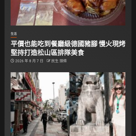
生活
平價也能吃到餐廳級德國豬腳 慢火現烤
堅持打造松山區排隊美食
2026 年 8 月 7 日
民生 頭條