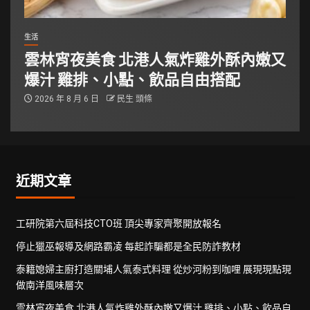
生活
雲林宵夜美食 北港人氣炸雞外酥內嫩又
爆汁 雞排、小點、飲品自由搭配
2026 年 8 月 6 日
民生 頭條
近期文章
工研院第六屆科技CTO班 頂尖專家齊聚開放報名
停止獵巫報導及網路霸凌 每起詐騙都是全民防詐教材
泰籍媳婦主廚打造關埔人氣泰式料理 從炒河粉到咖哩 展現現點現
做南洋風味層次
雲林宵夜美食 北港人氣炸雞外酥內嫩又爆汁 雞排、小點、飲品自