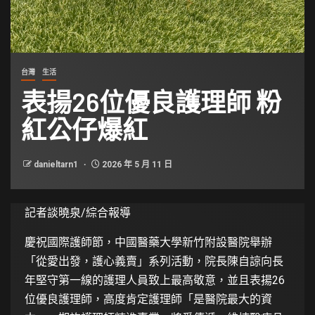
台灣
生活
表揚26位優良護理師 粉
紅公仔爆紅
danieltarn1
2026 年 5 月 11 日
記者談曉泉/綜合報導
慶祝國際護師節，中國醫藥大學新竹附設醫院舉辦
「從愛出發，護心義賣」系列活動，院長陳自諒向長
年堅守第一線的護理人員致上最高敬意，並且表揚26
位優良護理師，高度肯定護理師「是醫院最大的資