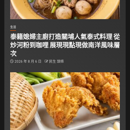
生活
泰籍媳婦主廚打造關埔人氣泰式料理 從
炒河粉到咖哩 展現現點現做南洋風味層
次
2026 年 8 月 6 日
民生 頭條