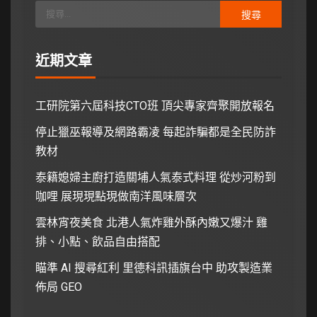
近期文章
工研院第六屆科技CTO班 頂尖專家齊聚開放報名
停止獵巫報導及網路霸凌 每起詐騙都是全民防詐
教材
泰籍媳婦主廚打造關埔人氣泰式料理 從炒河粉到
咖哩 展現現點現做南洋風味層次
雲林宵夜美食 北港人氣炸雞外酥內嫩又爆汁 雞
排、小點、飲品自由搭配
瞄準 AI 搜尋紅利 里德科訊插旗台中 助攻製造業
佈局 GEO