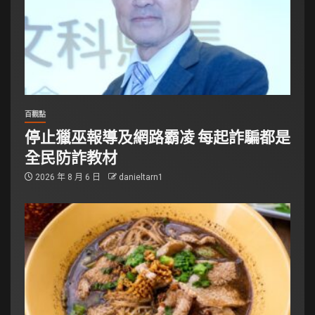
百觀點
停止獵巫報導及網路霸凌 每起詐騙都是
全民防詐教材
2026 年 8 月 6 日
danieltarn1