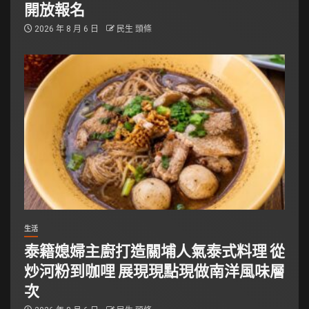
開放報名
2026 年 8 月 6 日
民生 頭條
生活
泰籍媳婦主廚打造關埔人氣泰式料理 從
炒河粉到咖哩 展現現點現做南洋風味層
次