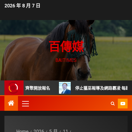
2026 年 8 月 7 日
百傳媒
BAITIMES
尖專家齊聚開放報名
停止獵巫報導及網路霸凌 每起詐騙都是
Home
2026
5 月
11