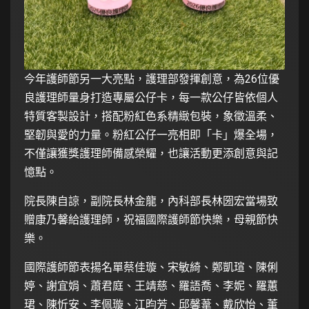
今年護師節另一大亮點，護理部發揮創意，為26位優
良護理師量身打造專屬公仔卡，每一款公仔皆依個人
特質客製設計，搭配粉紅色系精緻包裝，象徵溫柔、
堅韌與愛的力量。粉紅公仔一亮相即「卡」爆全場，
不僅讓獲獎護理師備感榮耀，也讓活動更添創意與記
憶點。
院長陳自諒，副院長林金龍，內科部長林圀宏當場致
贈康乃馨給護理師，祝福國際護師節快樂，母親節快
樂。
國際護師節表揚名單蔡佳璇、宋敏綺、鄭凱瑄、陳俐
婷、謝宜娟、蕭君庭、王靖慈、羅語喬、李妮、羅蕙
珺、陳忻安、李佩璇、江昀芳、邱馨葦、戴欣怡、董