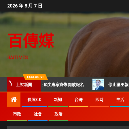
2026 年 8 月 7 日
百傳媒
BAITIMES
EXCLUSIVE
屆科技CTO班 頂尖專家齊聚開放報名
上架新聞
停止獵巫報導及網路
長照3.0
新知
台灣
即時
生活
市政
社會
政治