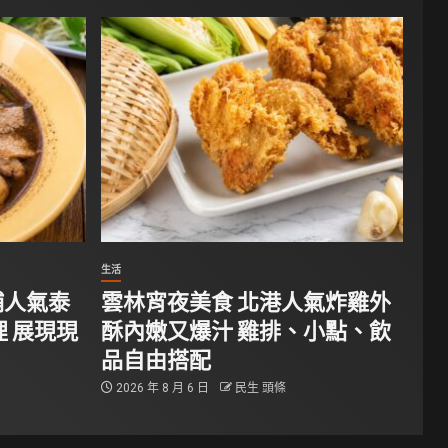
生活
埔人氣泰
雲林宵夜美食 北港人氣炸雞外
 展現現
酥內嫩又爆汁 雞排、小點、飲
品自由搭配
2026 年 8 月 6 日
民生 頭條