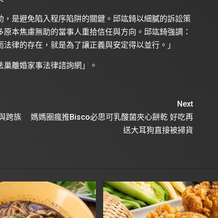
助，是避免陷入程序陷阱的關鍵。邱竑錡以細膩的訴訟策
多原本焦慮無助的當事人重拾信任與方向。邱竑錡強調：
而法律的存在，就是為了讓正義與安定得以並行。」
法巢離婚家事法律諮詢網」。
Next
與跨族
媽媽圈瘋推Bisco必思可乳酸菌夾心餅乾 好吃再
送大耳狗直接被掃貨