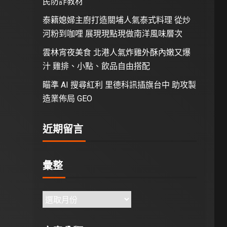
民防詐教材
泰籍媳婦主廚打造關埔人氣泰式料理 從炒
河粉到咖哩 展現現點現做南洋風味層次
雲林宵夜美食 北港人氣炸雞外酥內嫩又爆
汁 雞排、小點、飲品自由搭配
瞄準 AI 搜尋紅利 里德科訊插旗台中 助攻製
造業佈局 GEO
近期留言
彙整