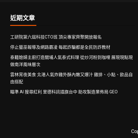
近期文章
工研院第六屆科技CTO班 頂尖專家齊聚開放報名
停止獵巫報導及網路霸凌 每起詐騙都是全民防詐教材
泰籍媳婦主廚打造關埔人氣泰式料理 從炒河粉到咖哩 展現現點現
做南洋風味層次
雲林宵夜美食 北港人氣炸雞外酥內嫩又爆汁 雞排、小點、飲品自
由搭配
瞄準 AI 搜尋紅利 里德科訊插旗台中 助攻製造業佈局 GEO
Co