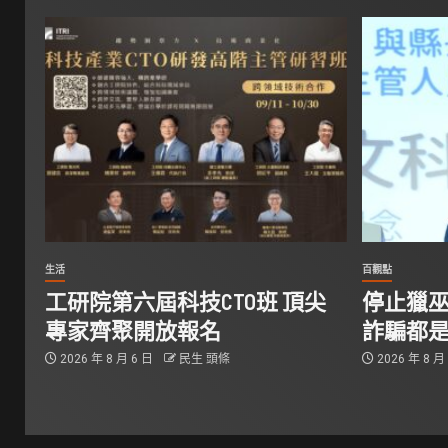
生活
百觀點
工研院第六屆科技CTO班 頂尖
停止獵巫
專家齊聚開放報名
詐騙都
2026 年 8 月 6 日
民生 頭條
2026 年 8 月