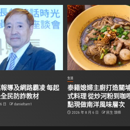
生活
報導及網路霸凌 每起
泰籍媳婦主廚打造關
是全民防詐教材
式料理 從炒河粉到咖哩
點現做南洋風味層次
 6 日
danieltarn1
2026 年 8 月 6 日
民生 頭條