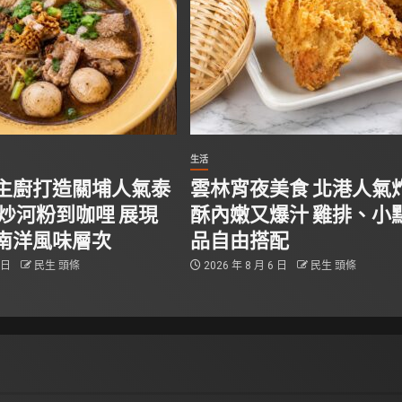
生活
主廚打造關埔人氣泰
雲林宵夜美食 北港人氣
從炒河粉到咖哩 展現
酥內嫩又爆汁 雞排、小
南洋風味層次
品自由搭配
6 日
民生 頭條
2026 年 8 月 6 日
民生 頭條