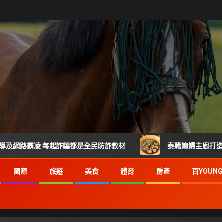
霸凌 每起詐騙都是全民防詐教材
泰籍媳婦主廚打造關埔人氣
國際
旅遊
美食
體育
房產
百YOUN