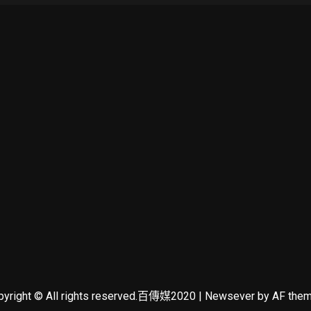
pyright © All rights reserved.百傳媒2020
|
Newsever
by AF them