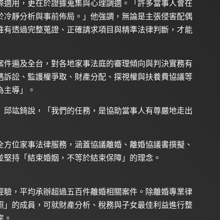
條適用，更在於證據蒐集與心理調適。「許多當事人會在
於冷靜分析與事前佈局。」他強調，無論是主張侵害配偶
唯有透過完整蒐證、正確請求項目與精準法律判斷，才能
案件遍及全台，對各地家事法庭的審理傾向與判決實務有
遇訴訟、監護權爭取、財產分配、探視權與扶養費協議等
為主導」。
」邱竑錡說，「我們的任務，是協助當事人有尊嚴地走出
全方位家事法律服務，涵蓋協議離婚、離婚協議書撰擬、
並堅持「結束婚姻，不等於結束保障」的理念。
經驗，平均承辦超過五百件離婚相關案件。除離婚專業律
照」的成員，可就財產分析、稅務與子女最佳利益進行整
突。