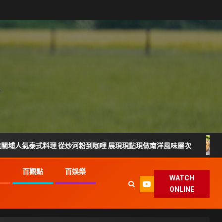
泰式料理 從炒河粉到咖哩 展現現點現做南洋風味層次
雲林
G
百觀點
百娛樂
WATCH
ONLINE