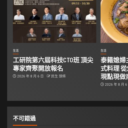
生活
生活
工研院第六屆科技CTO班 頂尖
泰籍媳婦
專家齊聚開放報名
式料理 
現點現做
2026 年 8 月 6 日
民生 頭條
2026 年 8 月 
不可錯過