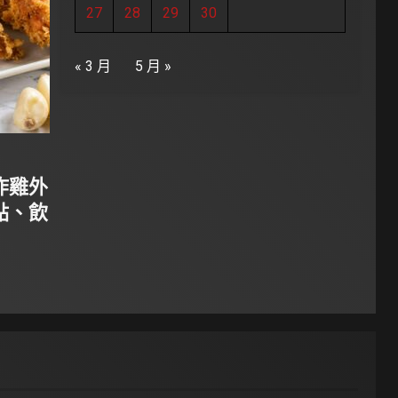
27
28
29
30
« 3 月
5 月 »
炸雞外
點、飲