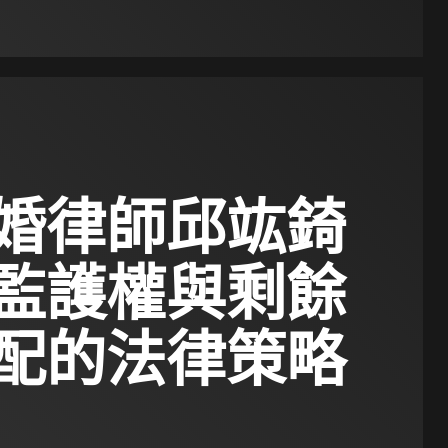
婚律師邱竑錡
監護權與剩餘
配的法律策略