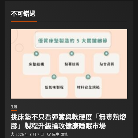
不可錯過
生活
挑床墊不只看彈簧與軟硬度「無毒熱熔
膠」製程升級搶攻健康睡眠市場
2026 年 8 月 7 日
民生 頭條