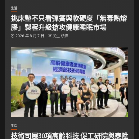
生活
挑床墊不只看彈簧與軟硬度「無毒熱熔
膠」製程升級搶攻健康睡眠市場
2026 年 8 月 7 日
民生 頭條
生活
技術司展30項高齡科技 促工研院與泰陞