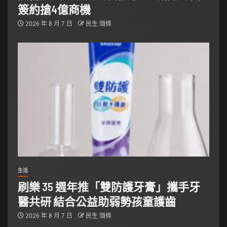
簽約搶4億商機
2026 年 8 月 7 日
民生 頭條
生活
刷樂 35 週年推「雙防護牙膏」攜手牙
醫共研 結合公益助弱勢孩童護齒
2026 年 8 月 7 日
民生 頭條