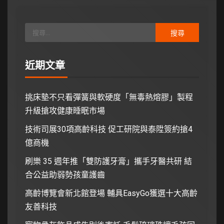
近期文章
挑床墊不只看彈簧與軟硬度「無毒熱熔膠」製程
升級搶攻健康睡眠市場
技術司展30項高齡科技 促工研院與泰陞簽約搶4
億商機
刷樂 35 週年推「雙防護牙膏」攜手牙醫共研 結
合公益助弱勢孩童護齒
高齡博覽會新北館登場 輔具EasyGo獲選十大高齡
友善科技