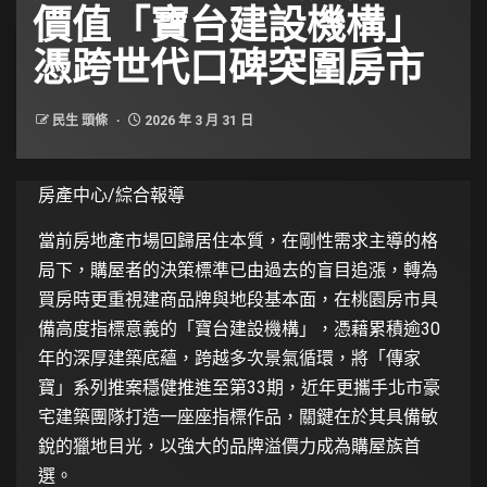
價值「寶台建設機構」
憑跨世代口碑突圍房市
民生 頭條
2026 年 3 月 31 日
房產中心/綜合報導
當前房地產市場回歸居住本質，在剛性需求主導的格
局下，購屋者的決策標準已由過去的盲目追漲，轉為
買房時更重視建商品牌與地段基本面，在桃園房市具
備高度指標意義的「寶台建設機構」，憑藉累積逾30
年的深厚建築底蘊，跨越多次景氣循環，將「傳家
寶」系列推案穩健推進至第33期，近年更攜手北市豪
宅建築團隊打造一座座指標作品，關鍵在於其具備敏
銳的獵地目光，以強大的品牌溢價力成為購屋族首
選。