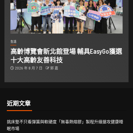
生活
高齡博覽會新北館登場 輔具EasyGo獲選
十大高齡友善科技
2026 年 8 月 7 日
郭 嘉
近期文章
挑床墊不只看彈簧與軟硬度「無毒熱熔膠」製程升級搶攻健康睡
眠市場