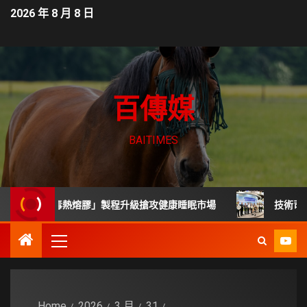
2026 年 8 月 8 日
百傳媒
BAITIMES
度「無毒熱熔膠」製程升級搶攻健康睡眠市場
技術司展30項
Home
2026
3 月
31