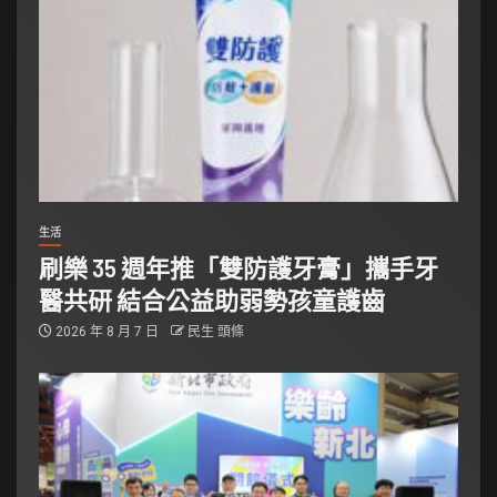
生活
刷樂 35 週年推「雙防護牙膏」攜手牙
醫共研 結合公益助弱勢孩童護齒
2026 年 8 月 7 日
民生 頭條