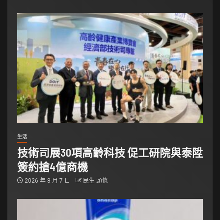
生活
技術司展30項高齡科技 促工研院與泰陞
簽約搶4億商機
2026 年 8 月 7 日
民生 頭條