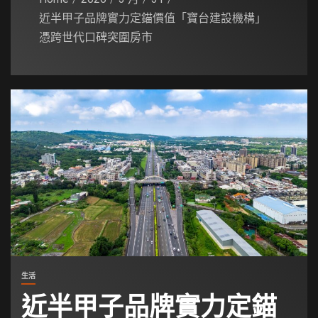
近半甲子品牌實力定錨價值「寶台建設機構」
憑跨世代口碑突圍房市
生活
近半甲子品牌實力定錨