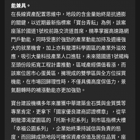
能兼具。
在長線資產配置思維中，地段的含金量始終是抗通膨
的關鍵，以近期最新指標案「寶台青耘」為例，該案
座落於國道1號校前路交流道首席，精準掌握高速路網
門戶動能，同時受惠於強勁的產業動能加持及週邊強
大的就業機會，加上亦有龍潭科學園區的產業外溢效
應，吸引大量科技產業人口進駐，未來隨國道1號楊梅
至頭份段拓寬工程計畫推動，區域產經價值看漲，而
該案位居市心蛋黃區，擁現成的雙學區與全方位採買
機能，在市場回歸理性時，不僅具備高度保值力，景
氣翻轉時的補漲動能亦更加強勁。
寶台建設機構多年來屢獲中華建築金石獎與金質獎等
專業肯定，更拿下「國家優良建商認證標章」，從早
期龍潭渴望園區的「托斯卡尼系列」到市區指標大樓
「幸福公園系列」，企業始終秉持誠信與負責的態
度，而回歸成熟地段可確保資產保值及居住品質，座