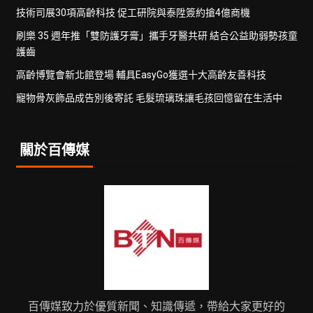
技術司展30項高齡科技 促工研院與泰陞簽約搶4億商機
刷樂 35 週年推「雙防護牙膏」攜手牙醫共研 結合公益助弱勢孩童
護齒
高齡博覽會新北館登場 輔具EasyGo獲選十大高齡友善科技
寵物骨灰飾品成告別後寄託 毛髮琉璃珠讓毛孩回憶留在生活中
關於百傳媒
百傳媒致力於優質新聞、知識傳遞，帶給大家更好的