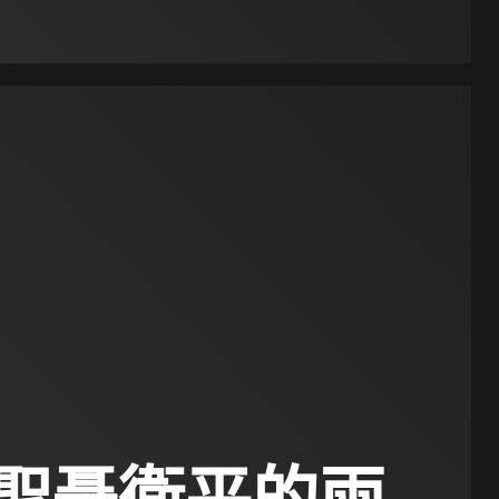
聖聶衛平的兩