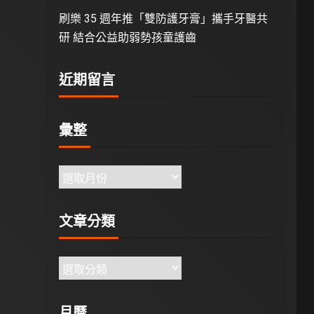
刷樂 35 週年推「雙防護牙膏」攜手牙醫共
研 結合公益助弱勢孩童護齒
近期留言
彙整
文章分類
月曆