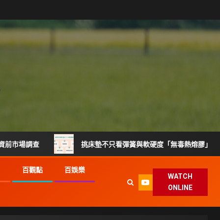
挑床墊不只看彈簧與軟硬度「無毒熱熔膠」製程升級搶攻健
G
百觀點
百娛樂
WATCH
ONLINE