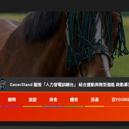
rStand 擬推「人力發電訓練台」 結合運動與微型儲能 啟動募資前市場調查
國際
旅遊
美食
體育
房產
百YOUN