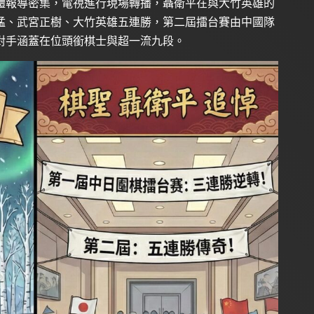
體報導密集，電視進行現場轉播，聶衛平在與大竹英雄的
猛、武宮正樹、大竹英雄五連勝，第二屆擂台賽由中國隊
對手涵蓋在位頭銜棋士與超一流九段。