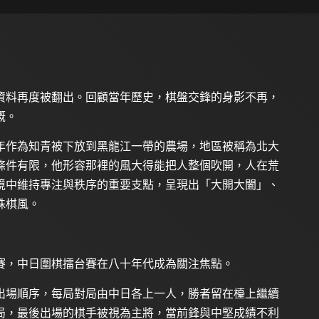
資料再度被翻出。回顧當年歷史，棋盤交鋒的身影不再，
慨。
年作為知青被下放到黑龍江一帶的農場，地區被稱為北大
條件有限，他形容那裡的風大得能把人整個吹開，人在荒
境中維持專注與秩序的重要支點，呈現出「大開大闔」、
殊棋風。
賽，中日圍棋擂台賽在八十年代成為關注焦點。
出場順序，每局對局由中日各上一人，勝者留在檯上繼續
局，最後出場的棋手被視為主將，當前鋒與中堅成績不利