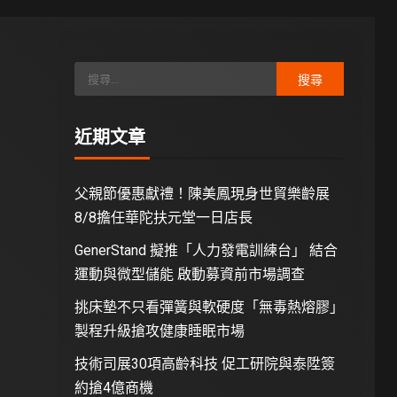
近期文章
父親節優惠獻禮！陳美鳳現身世貿樂齡展
8/8擔任華陀扶元堂一日店長
GenerStand 擬推「人力發電訓練台」 結合
運動與微型儲能 啟動募資前市場調查
挑床墊不只看彈簧與軟硬度「無毒熱熔膠」
製程升級搶攻健康睡眠市場
技術司展30項高齡科技 促工研院與泰陞簽
約搶4億商機