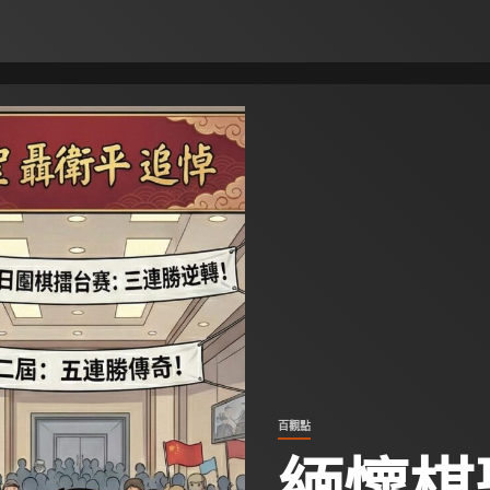
百觀點
緬懷棋