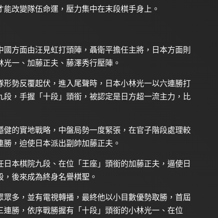
才能改變隊伍命運，壓力集中在末段棋手身上。
中國方面由汪見虹打頭陣，聶衛平擔任主將，日本方面則
林光一、加藤正夫、藤澤秀行壓陣。
隊形勢反覆起伏，進入尾聲時，日本小林光一以六連勝打
九段，手握「十段」頭銜，被認定是日方超一流主力，比
穩健的實地戰略，中盤局勢一度緊張，在官子階段處理較
連勝，迫使日本派出副帥加藤正夫。
任日本棋院九段、在位「王座」頭銜的加藤正夫，逼使日
段，後來成為終身名譽棋聖。
眾眾多，並有電視轉播，最終他以小目數優勢取勝，首屆
三連勝，依序戰勝握有「十段」頭銜的小林光一、在位