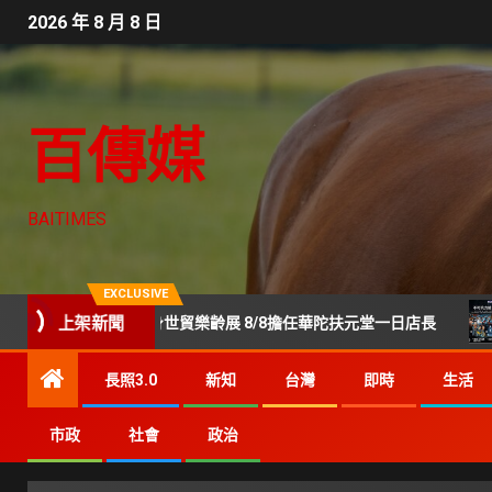
2026 年 8 月 8 日
百傳媒
BAITIMES
EXCLUSIVE
上架新聞
美鳳現身世貿樂齡展 8/8擔任華陀扶元堂一日店長
Gene
長照3.0
新知
台灣
即時
生活
市政
社會
政治