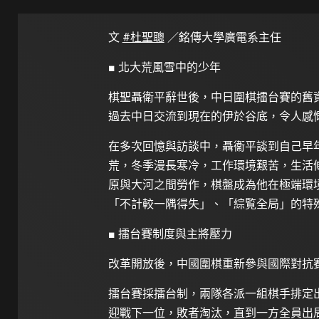
文
#杜聖聰
／銘傳大學廣電系主任
■
北大荒風雪中的少年
棋聖聶衛平辭世後，中日圍棋擂台賽的舊
過去中日交流到現在的伊於谷底，令人感
在多次回憶與訪談中，聶衞平談到自己早
荒，冬季漫長寒冷，工作環境艱苦，生活
原與大河之間勞作，棋盤成為他在極端環
「不計較一隅得失」、「綜覧全局」的特
■ 擂台賽制度與主將壓力
改革開放後，中國圍棋重新參與國際對抗
擂台賽採擂台制，兩隊各派一組棋手排定
迎戰下一位，敗者淘汰，直到一方全員出