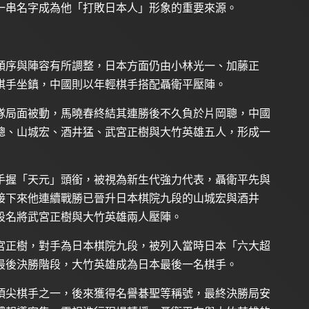
一串名字成為他「打敗日本人」形象的重要來源。
順序與陣容有所調整，日本方面仍由小林光一、加藤正
棋手坐鎮，中國則以年輕棋手搭配聶衛平壓陣。
隊局面被動，馬曉春終結其連勝後不久負於片岡聰，中國
聰、山城宏、酒井猛、武宮正樹與大竹英雄五人，形成一
手握「天元」頭銜，被視為新生代強力代表，聶衛平先與
接下來他連續戰勝已晉升日本棋院九段的山城宏與酒井
段名將武宮正樹與大竹英雄兩人壓陣。
宮正樹，對手為日本棋院九段，被列入當時日本「六大超
最後決勝階段，大竹英雄成為日本最後一名棋手。
頂尖棋手之一，後來獲得名譽碁聖等稱號，最終決勝局安