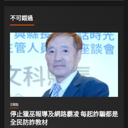
不可錯過
百觀點
停止獵巫報導及網路霸凌 每起詐騙都是
全民防詐教材