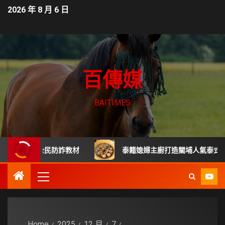
2026 年 8 月 6 日
百傳媒
BAITIMES
是全民防詐教材
泰籍媳婦主廚打造關埔人氣泰式料理 從炒河
Home
2025
12 月
7