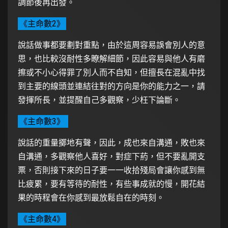
調節後再出發。
《主命數2》
說話做事都要劃對重點，由於這周容易誤會別人的意
思，也比較沒耐性多瞭解細節，因此容易與他人有磨
擦或不小心得罪了別人而不自知，但擅長在混亂中找
到主要的線頭並連結往對的方向是你的能力之一，請
發揮所長，並提醒自己多觀察，少枉下論斷。
《主命數3》
說話的重量擲地有聲，因此，成也來自溝通，敗也來
自溝通，多觀察他人喜好，對症下葯，但不要亂開支
票，否則接下來的日子要一一收拾殘局會讓你感到無
比疲累，要有等待的耐性，有些事成就的慢，開花結
果的時程會在你感到最放鬆自在的時刻。
《主命數4》