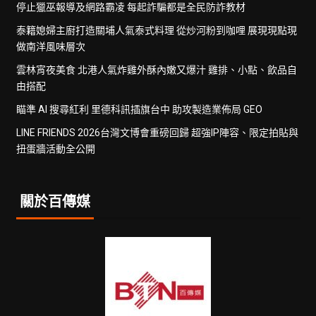
停止獵巫報導及網路霸凌 每起詐騙都是全民防詐教材
泰籍媳婦主廚打造關埔人氣泰式料理 從炒河粉到咖哩 展現現點現
做南洋風味層次
雲林宵夜美食 北港人氣炸雞外酥內嫩又爆汁 雞排、小點、飲品自
由搭配
瞄準 AI 搜尋紅利 里德科訊插旗台中 助攻製造業佈局 GEO
LINE FRIENDS 2026台灣文博會重磅回歸 超強IP陣容、限定拍貼與
扭蛋牆活動全公開
關於百傳媒