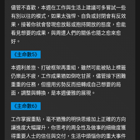
儘管不喜歡，本週在工作與生活上建議可多嘗試一些
有別以往的模式，如果太強悍、自負或封閉會有反效
果，接著你就會發現愈放鬆或抱持開放的態度，愈能
看見想要的成果，與周遭人們的關係也隨之愈來愈
好。
《主命數5》
本週利差旅、打破框架再重組，雖然可能被貼上標籤
仍樂此不疲，工作成果猶如倒吃甘蔗，儘管接下困難
重重的任務，但擅用劣勢反而扭轉成自己想要的局
面，調整與轉換，是本週優雅的展現。
《主命數6》
工作掌握重點，毫不猶豫的明快思維加上正確的方向
讓進度大幅躍升，你思考的周全性及做事的細緻度獲
得重要人士的信任與交付，生活中煩惱你的重大事件