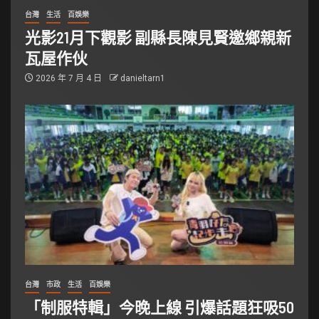
台灣
生活
百娛樂
光影21月下觀影 副縣長陳見賢邀鄉親新
瓦屋作伙
2026 年 7 月 4 日
danieltarn1
台灣
市政
生活
百娛樂
「制服特輯」今晚上線 引爆話題狂吸50