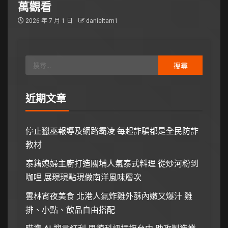
萬觀看
2026 年 7 月 1 日
danieltarn1
近期文章
停止獵巫報導及網路霸凌 每起詐騙都是全民防詐
教材
泰籍媳婦主廚打造關埔人氣泰式料理 從炒河粉到
咖哩 展現現點現做南洋風味層次
雲林宵夜美食 北港人氣炸雞外酥內嫩又爆汁 雞
排、小點、飲品自由搭配