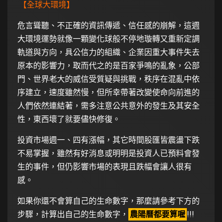
【全球大環境】
危言聳聽、不正確的資訊傳遞、信任感的崩解，這週
大環境運勢就像一顆變化球般不停地璇轉又重新定調
軌道與方向，具公信力的組織、企業因重大事件失去
原本的影響力，取而代之的是百家爭鳴的亂象，公部
門、世界老大的威信受質疑與挑戰，秩序在混亂中依
序建立，速度雖然慢，但所幸帶著改變使命向前進的
人們依然連結著，需多注意公共意外的發生及其安全
性，東西壞了就要儘快修復。
投資市場週一、四有漲幅，其它時間股匯皆震盪下跌
不易掌握，雖然有好消息或明明是投資人已預料會發
生的事件，但仍影響市場的表現且跌幅會讓人很有
感。
如果你還不會算自己的生命數字，那麼請參考下方的
步驟，計算出自己的生命數字，
農陽曆都要算喔
!!!