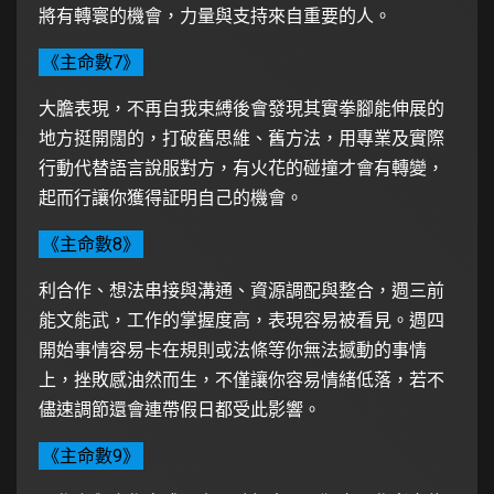
將有轉寰的機會，力量與支持來自重要的人。
《主命數7》
大膽表現，不再自我束縛後會發現其實拳腳能伸展的
地方挺開闊的，打破舊思維、舊方法，用專業及實際
行動代替語言說服對方，有火花的碰撞才會有轉變，
起而行讓你獲得証明自己的機會。
《主命數8》
利合作、想法串接與溝通、資源調配與整合，週三前
能文能武，工作的掌握度高，表現容易被看見。週四
開始事情容易卡在規則或法條等你無法撼動的事情
上，挫敗感油然而生，不僅讓你容易情緒低落，若不
儘速調節還會連帶假日都受此影響。
《主命數9》