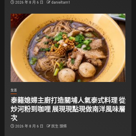
2026 年 8 月 6 日
danieltarn1
生活
泰籍媳婦主廚打造關埔人氣泰式料理 從
炒河粉到咖哩 展現現點現做南洋風味層
次
2026 年 8 月 6 日
民生 頭條