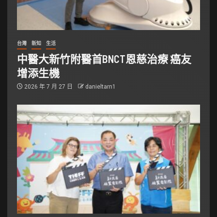
台灣
新知
生活
中醫大新竹附醫首BNCT恩慈治療 癌友
增添生機
2026 年 7 月 27 日
danieltarn1