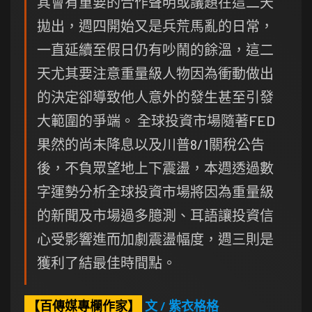
其會有重要的合作聲明或議題在這二天
拋出，週四開始又是兵荒馬亂的日常，
一直延續至假日仍有吵鬧的餘溫，這二
天尤其要注意重量級人物因為衝動做出
的決定卻導致他人意外的發生甚至引發
大範圍的爭端。 全球投資市場隨著FED
果然的尚未降息以及川普8/1關稅公告
後，不負眾望地上下震盪，本週透過數
字運勢分析全球投資市場將因為重量級
的新聞及市場過多臆測、耳語讓投資信
心受影響進而加劇震盪幅度，週三則是
獲利了結最佳時間點。
【百傳媒專欄作家】
文 / 紫衣格格