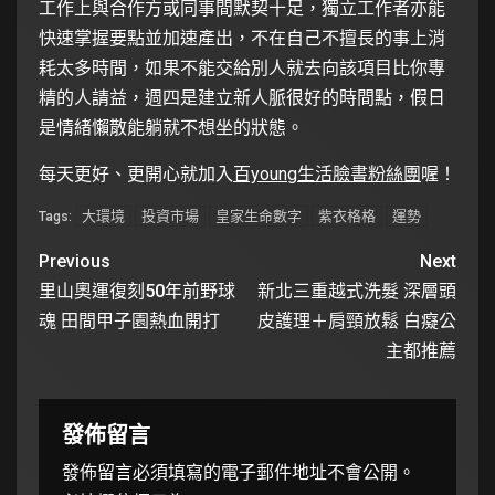
工作上與合作方或同事間默契十足，獨立工作者亦能
快速掌握要點並加速產出，不在自己不擅長的事上消
耗太多時間，如果不能交給別人就去向該項目比你專
精的人請益，週四是建立新人脈很好的時間點，假日
是情緒懶散能躺就不想坐的狀態。
每天更好、更開心就加入
百young生活臉書粉絲團
喔！
大環境
投資市場
皇家生命數字
紫衣格格
運勢
Tags:
Previous
Next
里山奧運復刻50年前野球
新北三重越式洗髮 深層頭
魂 田間甲子園熱血開打
皮護理＋肩頸放鬆 白癡公
主都推薦
發佈留言
發佈留言必須填寫的電子郵件地址不會公開。