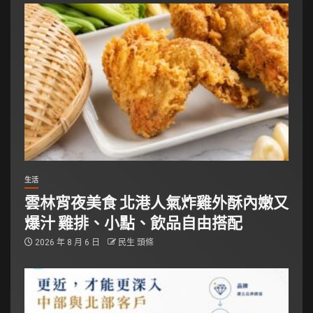
生活
雲林宵夜美食 北港人氣炸雞外酥內嫩又
爆汁 雞排、小點、飲品自由搭配
2026 年 8 月 6 日
民生 頭條