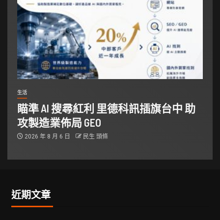
生活
瞄準 AI 搜尋紅利 里德科訊插旗台中 助
攻製造業佈局 GEO
2026 年 8 月 6 日
民生 頭條
近期文章