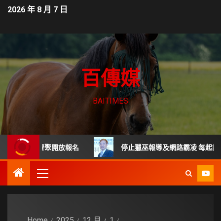
2026 年 8 月 7 日
百傳媒
BAITIMES
專家齊聚開放報名
停止獵巫報導及網路霸凌 每起詐騙都是全
Home
2025
12 月
1