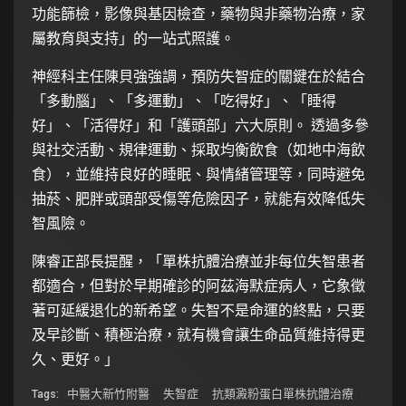
功能篩檢，影像與基因檢查，藥物與非藥物治療，家
屬教育與支持」的一站式照護。
神經科主任陳貝強強調，預防失智症的關鍵在於結合
「多動腦」、「多運動」、「吃得好」、「睡得
好」、「活得好」和「護頭部」六大原則。 透過多參
與社交活動、規律運動、採取均衡飲食（如地中海飲
食），並維持良好的睡眠、與情緒管理等，同時避免
抽菸、肥胖或頭部受傷等危險因子，就能有效降低失
智風險。
陳睿正部長提醒，「單株抗體治療並非每位失智患者
都適合，但對於早期確診的阿茲海默症病人，它象徵
著可延緩退化的新希望。失智不是命運的終點，只要
及早診斷、積極治療，就有機會讓生命品質維持得更
久、更好。」
中醫大新竹附醫
失智症
抗類澱粉蛋白單株抗體治療
Tags: