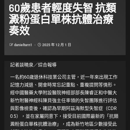
60歲患者輕度失智 抗類
澱粉蛋白單株抗體治療
奏效
danieltarn1
2025 年 12 月 1 日
記者談曉泉／綜合報導
一名約60歲退休科技業公司主管，近一年來出現工作
記憶力減退、開會時常忘記重點、重複提問等情形。
經中國醫藥大學附設醫院神經部部長陳睿正和中醫大
新竹附醫神經科陳貝強主任率領的失智團隊進行評估
與影像檢查後，確認為早期阿茲海默型失智症（CDR
0.5），並在家屬同意下，接受目前國際最新的「抗類
澱粉蛋白單株抗體治療」，成為新竹地區少數接受此