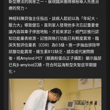
新型療法的病患之一，展現臨床團隊積極導入先進治
療的努力。
神經科陳貝強主任指出，該病人起初以為「年紀大、
壓力大」導致健忘，直到家人發現他多次忘記重要會
議內容與車子停放地點，才前來求診。經門診進行認
知功能量表檢測，記憶與執行功能已有輕度異常，臨
床失智評估量表（CDR）為0.5級。進一步抽血排除甲
狀腺功能異常、維生素B12缺乏、感染或代謝問題
後，經Amyloid PET（類澱粉蛋白正子攝影）顯示腦部
已有β-amyloid沉積，符合阿茲海默型失智症早期變
化。