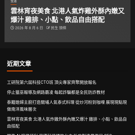
生活
雲林宵夜美食 北港人氣炸雞外酥內嫩又
爆汁 雞排、小點、飲品自由搭配
2026 年 8 月 6 日
民生 頭條
近期文章
工研院第六屆科技CTO班 頂尖專家齊聚開放報名
停止獵巫報導及網路霸凌 每起詐騙都是全民防詐教材
泰籍媳婦主廚打造關埔人氣泰式料理 從炒河粉到咖哩 展現現點現
做南洋風味層次
雲林宵夜美食 北港人氣炸雞外酥內嫩又爆汁 雞排、小點、飲品自
由搭配