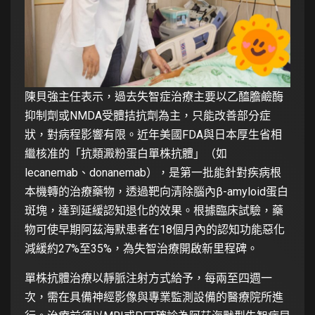
陳貝強主任表示，過去失智症治療主要以乙醯膽鹼酶
抑制劑或NMDA受體拮抗劑為主，只能改善部分症
狀，對病程影響有限。近年美國FDA與日本厚生省相
繼核准的「抗類澱粉蛋白單株抗體」（如
lecanemab、donanemab），是第一批能針對疾病根
本機轉的治療藥物，透過靶向清除腦內β-amyloid蛋白
斑塊，達到延緩認知退化的效果。根據臨床試驗，藥
物可使早期阿茲海默患者在18個月內的認知功能惡化
減緩約27%至35%，為失智治療開啟新里程碑。
單株抗體治療以靜脈注射方式給予，每兩至四週一
次，需在具備神經影像與專業監測設備的醫療院所進