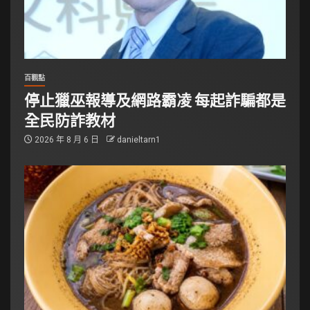
百觀點
停止獵巫報導及網路霸凌 每起詐騙都是
全民防詐教材
2026 年 8 月 6 日
danieltarn1