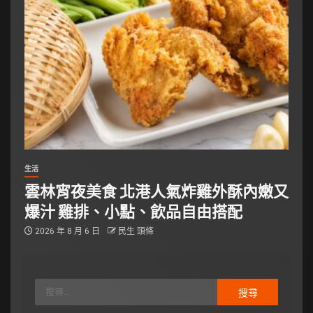
生活
雲林宵夜美食 北港人氣炸雞外酥內嫩又
爆汁 雞排、小點、飲品自由搭配
2026 年 8 月 6 日
民生 頭條