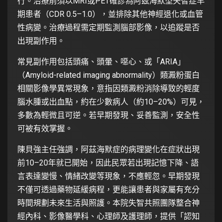
行。治療前須以MRI或PET確診為阿茲海默型失智症早
期患者（CDR 0.5–1.0），並排除其他神經退化或血管
性病變。治療過程需定期監測腦部影像，以追蹤是否
出現副作用。
常見副作用包括頭痛、頭暈、噁心、或「ARIA」
（Amyloid-related imaging abnormality）類澱粉蛋白
相關影像學異常現象，意指因類澱粉消除導致的輕度
腦水腫或出血點，約在少數病人（約10–20%）可見，
多數為輕微且可逆。若早期發現、妥善監測，安全性
可被有效掌握。
陳貝強主任強調，阿茲海默症的病理變化在症狀出現
前10–20年就已開始，因此民眾若出現記憶下降、語
言表達變慢、情緒改變等現象，不應輕忽。早期發現
不僅可透過藥物延緩病程，更能讓患者與家屬有充分
時間規劃未來生活與照護。本院失智共照團隊整合神
經內科、影像醫學科、心理師及護理師，提供「認知