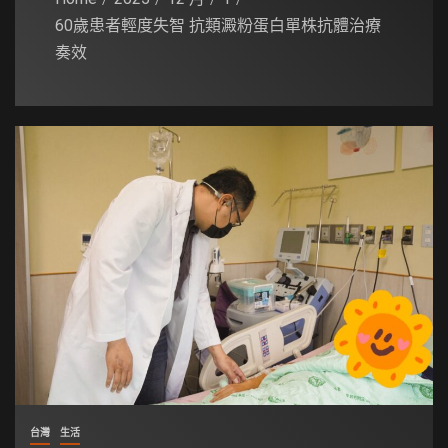
60歲患者輕度失智 抗類澱粉蛋白單株抗體治療
奏效
台灣
生活