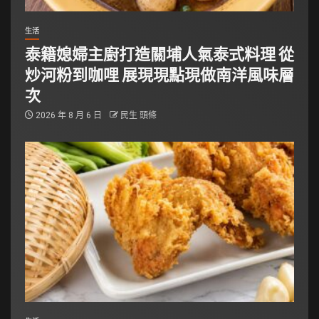
生活
泰籍媳婦主廚打造關埔人氣泰式料理 從
炒河粉到咖哩 展現現點現做南洋風味層
次
2026 年 8 月 6 日
民生 頭條