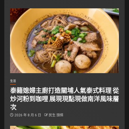
生活
泰籍媳婦主廚打造關埔人氣泰式料理 從
炒河粉到咖哩 展現現點現做南洋風味層
次
2026 年 8 月 6 日
民生 頭條