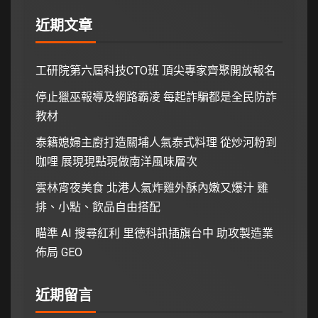
近期文章
工研院第六屆科技CTO班 頂尖專家齊聚開放報名
停止獵巫報導及網路霸凌 每起詐騙都是全民防詐
教材
泰籍媳婦主廚打造關埔人氣泰式料理 從炒河粉到
咖哩 展現現點現做南洋風味層次
雲林宵夜美食 北港人氣炸雞外酥內嫩又爆汁 雞
排、小點、飲品自由搭配
瞄準 AI 搜尋紅利 里德科訊插旗台中 助攻製造業
佈局 GEO
近期留言