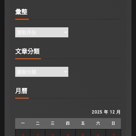
彙整
文章分類
月曆
2025 年 12 月
一
二
三
四
五
六
日
1
2
3
4
5
6
7