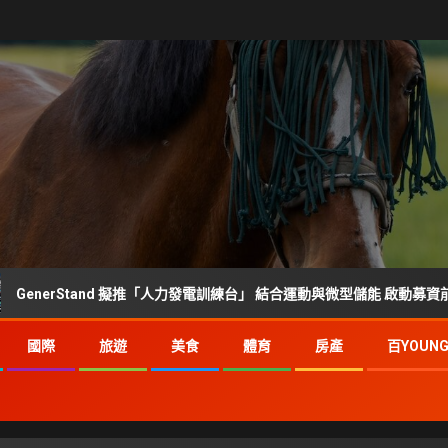
rStand 擬推「人力發電訓練台」 結合運動與微型儲能 啟動募資前市場調查
國際
旅遊
美食
體育
房產
百YOUN