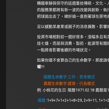
轉趨寧靜與保守的這週重拾傳統、文化、
的服務業都將有新一波的改變與創新，執
把球拋出去了，總好過一直抱著球在原地
足以撼動某產業或圈子的消息擴散，影響
投資市場相對前一週好很多，漲幅多且有
技七雄，而是與消費、製葯、能源等有關
一點將會影響後續的市場狀況。
如果你還不會算自己的生命數字，那麼請
喔
!!!
陽曆生命數字:工作、思考模式
農曆生命數字:感情、行為模式
例: 小桃花的生日: 陽曆1971.02.18 農曆是19
陽曆
:1+9+7+1+2+1+8=29, 2+9=11, 1+