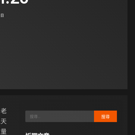
 日
了老
二天
重量