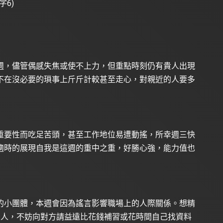
數字6)
週，儘管偶感失焦或使不上力，但重點時刻仍有貴人出現
不在沒必要的瑣事上斤斤計較甚至走心，對親近的人要多
重要性而吃足苦頭，甚至工作地位易遭動搖，所幸週三快
適時的展現自我是這週的重中之重，好勝心強，能力值也
的小團體，本週會因為謠言影響職場上的人際關係。想精
的人，不妨向對方請益遠比花錢補習或花時間自己找資料