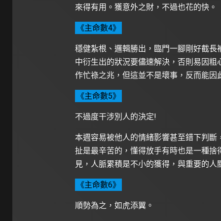
來得有用。獲意外之財，不過也花的快。
《主命數4》
穩健紮根、邏輯勝出，臨門一腳剛好截長
中衍生出的狀況要儘速解決，否則易因粗
作忙祿之兆，但這並不是壞事，反而能因
《主命數5》
不過度干涉別人的決定!
本週容易被他人的情緒影響甚至錯下判斷
扯是最辛苦的，懂得放手有時也是一種捨
見，人脈累積是不小的獲得，與重要的人
《主命數6》
順勢為之，如虎添翼。