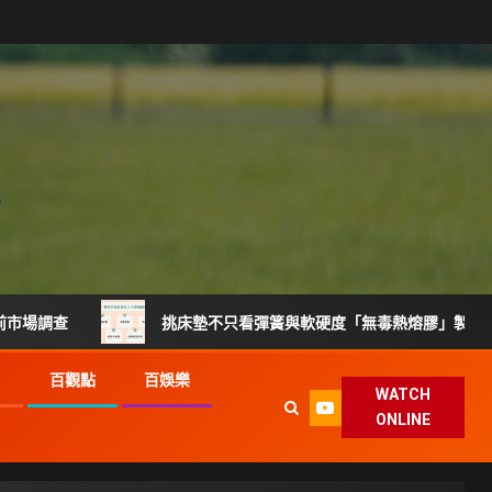
挑床墊不只看彈簧與軟硬度「無毒熱熔膠」製程升級搶攻健
G
百觀點
百娛樂
WATCH
ONLINE