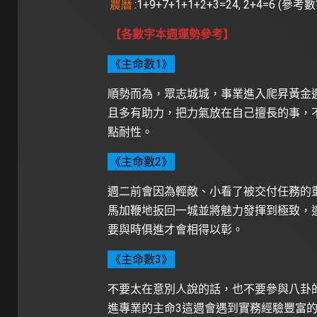
農曆
:1+9+7+1+1+2+3=24, 2+4=6 (參考
【各數字本週運勢參考】
《主命數1》
順勢而為，眾志城城，事業進入爬昇黃金
且多有助力，把力氣放在自己擅長的事，
點耐性。
《主命數2》
週二前會因為輕敵、小看了被交付任務的
馬加鞭地扳回一城並將魅力發揮到極致，
要與時俱進才會相得以彰。
《主命數3》
不要太在意別人說的話，也不要參與八卦
進專業的主命3這週會遇到實務經驗豐富