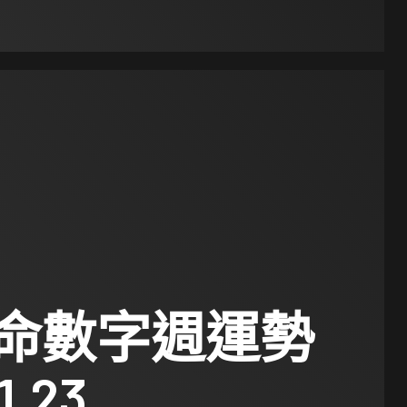
命數字週運勢
1.23