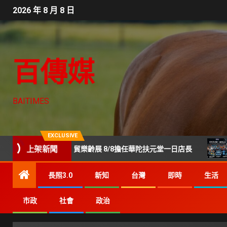
2026 年 8 月 8 日
百傳媒
BAITIMES
EXCLUSIVE
上架新聞
美鳳現身世貿樂齡展 8/8擔任華陀扶元堂一日店長
Gene
長照3.0
新知
台灣
即時
生活
市政
社會
政治