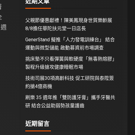
近期文章
著
全
父親節優惠獻禮！陳美鳳現身世貿樂齡展
，週
8/8擔任華陀扶元堂一日店長
GenerStand 擬推「人力發電訓練台」 結合
運動與微型儲能 啟動募資前市場調查
挑床墊不只看彈簧與軟硬度「無毒熱熔膠」
製程升級搶攻健康睡眠市場
技術司展30項高齡科技 促工研院與泰陞簽
約搶4億商機
刷樂 35 週年推「雙防護牙膏」攜手牙醫共
研 結合公益助弱勢孩童護齒
近期留言