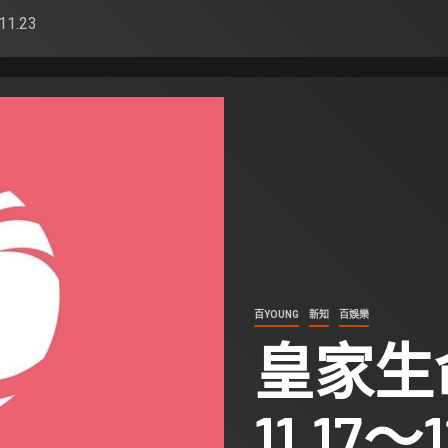
1.23
百YOUNG
新知
百娛樂
皇家生
11.17～1