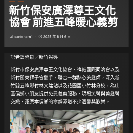
新竹保安廣澤尊王文化
協會 前進五峰暖心義剪
danieltarn1
2025 年 8 月 6 日
記者談曉泉／新竹報導
新竹市保安廣澤尊王文化協會、祥鈺國際同濟會以及
新竹關東獅子會攜手，聯合一群熱心美髮師，深入新
竹縣五峰鄉竹林文建站以及花園國小竹林分校，為山
區偏鄉小朋友提供免費義剪服務，現場笑聲與剪髮聲
交織，讓原本偏鄉的寧靜添增不少溫馨與歡樂。