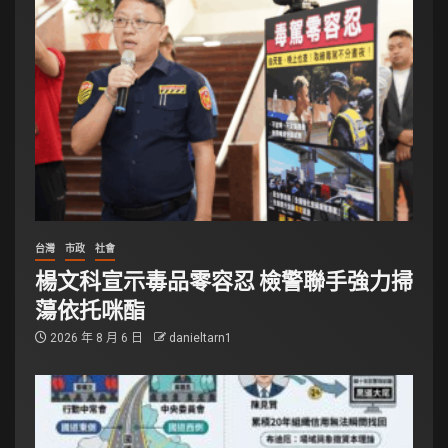
台灣
市政
社會
楊文科宣示毒品零容忍 檢警聯手強力掃
蕩依托咪酯
2026 年 8 月 6 日
danieltarn1