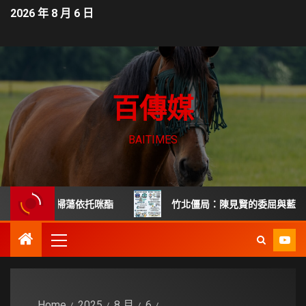
2026 年 8 月 6 日
百傳媒
BAITIMES
力掃蕩依托咪酯
竹北僵局：陳見賢的委屈與藍白博弈
Home
2025
8 月
6