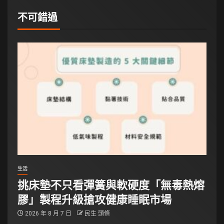
不可錯過
生活
挑床墊不只看彈簧與軟硬度「無毒熱熔
膠」製程升級搶攻健康睡眠市場
2026 年 8 月 7 日
民生 頭條