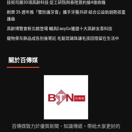
技術司展30項高齡科技 促工研院與泰陞簽約搶4億商機
刷樂 35 週年推「雙防護牙膏」攜手牙醫共研 結合公益助弱勢孩童
護齒
高齡博覽會新北館登場 輔具EasyGo獲選十大高齡友善科技
寵物骨灰飾品成告別後寄託 毛髮琉璃珠讓毛孩回憶留在生活中
關於百傳媒
百傳媒致力於優質新聞、知識傳遞，帶給大家更好的