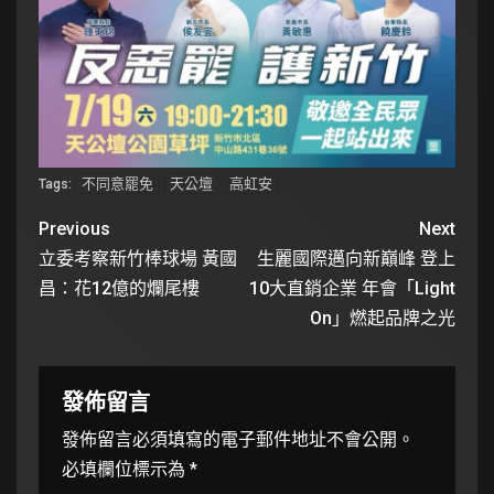
不同意罷免
天公壇
高虹安
Tags:
Previous
Next
立委考察新竹棒球場 黃國
生麗國際邁向新巔峰 登上
昌：花12億的爛尾樓
10大直銷企業 年會「Light
On」燃起品牌之光
發佈留言
發佈留言必須填寫的電子郵件地址不會公開。
必填欄位標示為
*