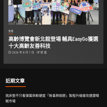
生活
高齡博覽會新北館登場 輔具EasyGo獲選
十大高齡友善科技
2026 年 8 月 7 日
郭 嘉
近期文章
挑床墊不只看彈簧與軟硬度「無毒熱熔膠」製程升級搶攻健康睡
眠市場