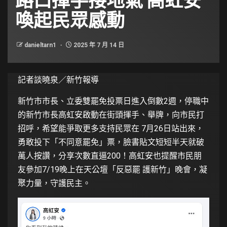
喚起民眾感動
danieltarn1
2025 年 7 月 14 日
記者談曉泉／新竹報導
新竹市市長、立委雙罷免投票日進入倒數2週，停職中
的新竹市長高虹安啟動在街頭揮手、舉牌，向市民打
招呼，希望能爭取更多支持民眾在 7月26日站出來，
勇敢投下「不同意罷免」票，臉書貼文短短半天就破
萬人按讚，分享次數直逼200！高虹安也提醒市民朋
友參加7/19晚上在天公壇「反惡罷 護新竹」晚會，凝
聚力量，守護民主。