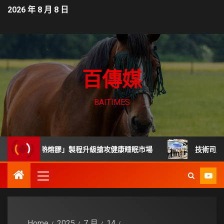
2026 年 8 月 8 日
百傳媒
BAITIMES
無毒熱熔膠」製程升級搶攻健康睡眠市場
技術司展30項高齡
Home
2025
7 月
14