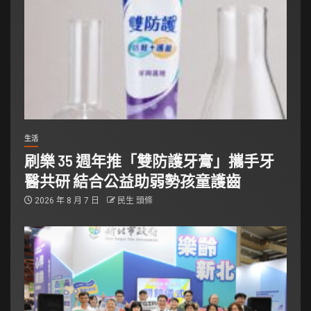
生活
刷樂 35 週年推「雙防護牙膏」攜手牙
醫共研 結合公益助弱勢孩童護齒
2026 年 8 月 7 日
民生 頭條