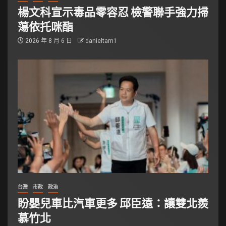
楊文科宣示毒品零容忍 檢警聯手強力掃
蕩依托咪酯
2026 年 8 月 6 日
danieltarn1
台灣
市政
政治
盼嬰兒車比汽車更多 邱臣遠：讓雙北羨
慕竹北