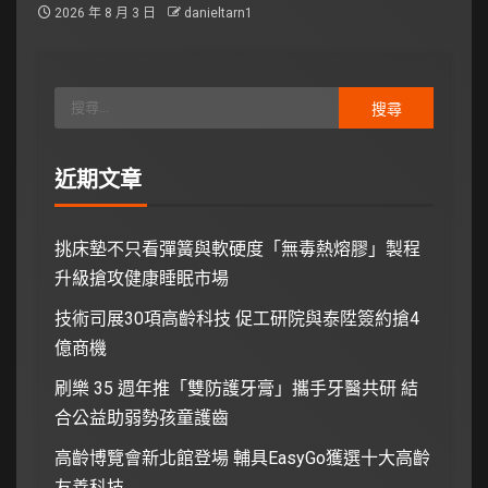
2026 年 8 月 3 日
danieltarn1
近期文章
挑床墊不只看彈簧與軟硬度「無毒熱熔膠」製程
升級搶攻健康睡眠市場
技術司展30項高齡科技 促工研院與泰陞簽約搶4
億商機
刷樂 35 週年推「雙防護牙膏」攜手牙醫共研 結
合公益助弱勢孩童護齒
高齡博覽會新北館登場 輔具EasyGo獲選十大高齡
友善科技