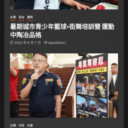
台灣
政治
體育
暑期城市青少年籃球×街舞培訓營 運動
中陶冶品格
2026 年 8 月 7 日
danieltarn1
台灣
市政
社會