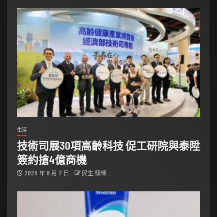
生活
技術司展30項高齡科技 促工研院與泰陞
簽約搶4億商機
2026 年 8 月 7 日
民生 頭條