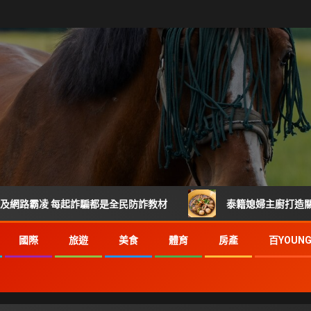
起詐騙都是全民防詐教材
泰籍媳婦主廚打造關埔人氣泰式料理
國際
旅遊
美食
體育
房產
百YOUN