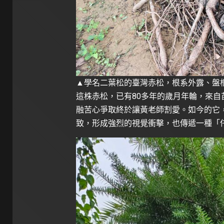
▲學名二葉松的臺灣赤松，根系外露、盤
這株赤松，已有80多年的歲月年輪，來
融苦心爭取終於讓黃老師割愛。如今的它
致，形成強烈的視覺衝擊，也傳遞一種「仛