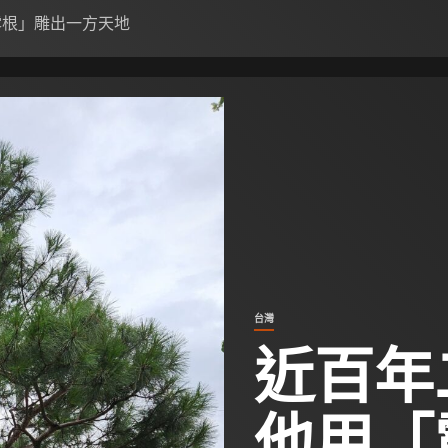
露根」雕出一方天地
台灣
近百年
他用「