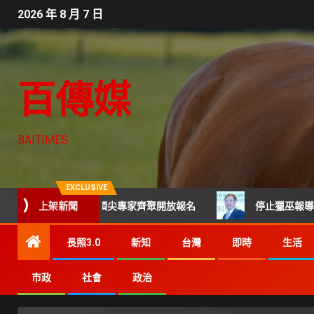
2026 年 8 月 7 日
百傳媒
BAITIMES
EXCLUSIVE
CTO班 頂尖專家齊聚開放報名
上架新聞
停止獵巫報導及網路霸凌 每
長照3.0
新知
台灣
即時
生活
市政
社會
政治