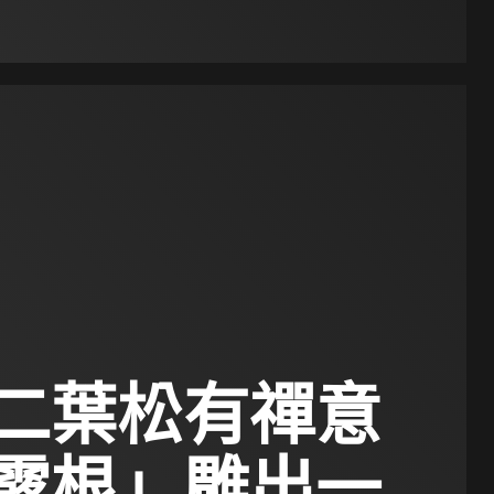
二葉松有禪意
露根」雕出一