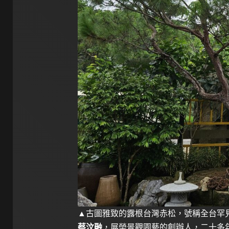
▲古圖雅致的露根台灣赤松，號稱全台罕
蔡汶融
，展榮景觀園藝的創辦人，二十多