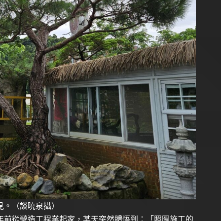
見。（談曉泉攝）
年前從營造工程業起家，某天突然體悟到：「照圖施工的