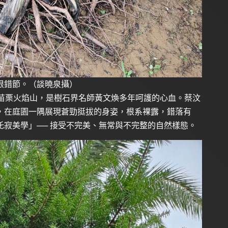
根錯節。（談曉泉攝）
自苗栗火焰山，是樹石界名師黃文煥多年呵護的心血。蔡汶
，在庭園一隅展現蒼勁挺拔的身姿，根系裸露，錯落有
寂美學」── 接受不完美、無常與不完整的自然樣態。