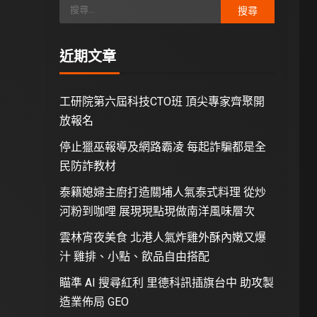
近期文章
工研院第六屆科技CTO班 頂尖專家齊聚開
放報名
停止獵巫報導及網路霸凌 每起詐騙都是全
民防詐教材
泰籍媳婦主廚打造關埔人氣泰式料理 從炒
河粉到咖哩 展現現點現做南洋風味層次
雲林宵夜美食 北港人氣炸雞外酥內嫩又爆
汁 雞排、小點、飲品自由搭配
瞄準 AI 搜尋紅利 里德科訊插旗台中 助攻製
造業佈局 GEO