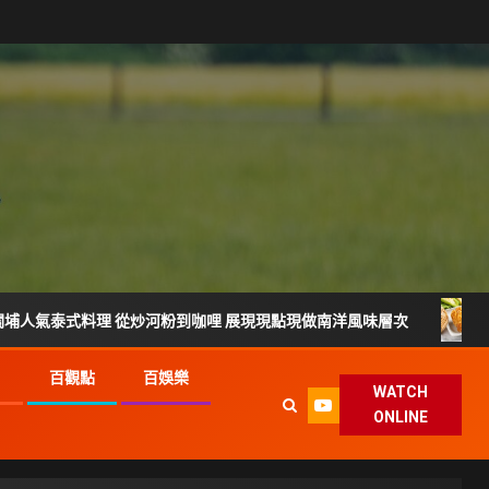
 從炒河粉到咖哩 展現現點現做南洋風味層次
雲林宵夜美食
G
百觀點
百娛樂
WATCH
ONLINE