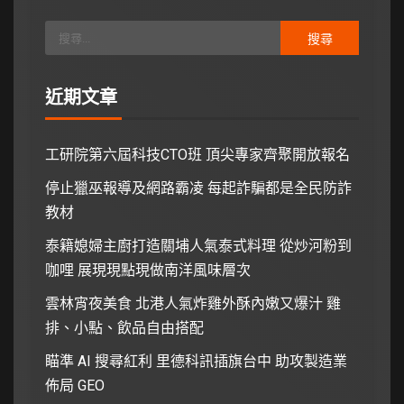
近期文章
工研院第六屆科技CTO班 頂尖專家齊聚開放報名
停止獵巫報導及網路霸凌 每起詐騙都是全民防詐
教材
泰籍媳婦主廚打造關埔人氣泰式料理 從炒河粉到
咖哩 展現現點現做南洋風味層次
雲林宵夜美食 北港人氣炸雞外酥內嫩又爆汁 雞
排、小點、飲品自由搭配
瞄準 AI 搜尋紅利 里德科訊插旗台中 助攻製造業
佈局 GEO