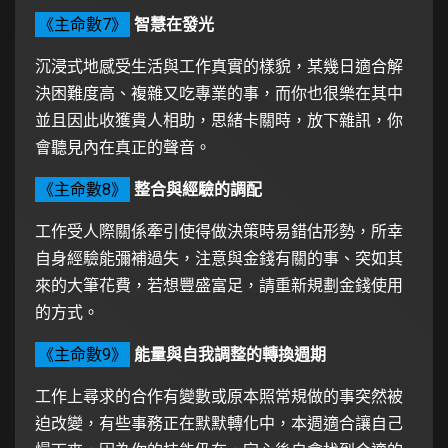
《主命數7》
智慧在發光
沉浸式地感受生活與工作真實的樣貌，某幾日適合解
決困難度高、複雜又吃專業的事，而你也很樂在其中
並且因此收獲貴人相助，思緒卡關時，放下雜訊，你
會聽見內在真正的聲音。
《主命數8》
整合與經驗的調配
工作受人際關係牽引使得做決策時易錯估形勢，所幸
自身經驗能彌補過失，注意與金錢有關的事、突如其
來的大筆花費，若想豐盛富足，請重新規劃金錢使用
的方式。
《主命數9》
能量與自我調整的轉換週期
工作上尋求的合作有變數或原本照常規做的事突然被
迫改變，有些事務正在默默轉化中，本週適合讓自己