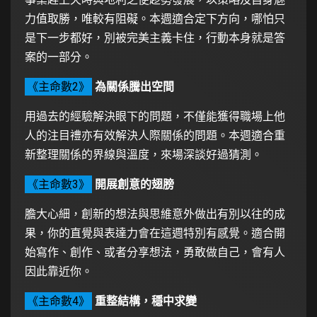
力值取勝，唯較有阻礙。本週適合定下方向，哪怕只
是下一步都好，別被完美主義卡住，行動本身就是答
案的一部分。
《主命數2》
為關係騰出空間
用過去的經驗解決眼下的問題，不僅能獲得職場上他
人的注目禮亦有效解決人際關係的問題。本週適合重
新整理關係的界線與溫度，來場深談好過猜測。
《主命數3》
開展創意的翅膀
膽大心細，創新的想法與思維意外做出有別以往的成
果，你的直覺與表達力會在這週特別有感覺。適合開
始寫作、創作、或者分享想法，勇敢做自己，會有人
因此靠近你。
《主命數4》
重整結構，穩中求變