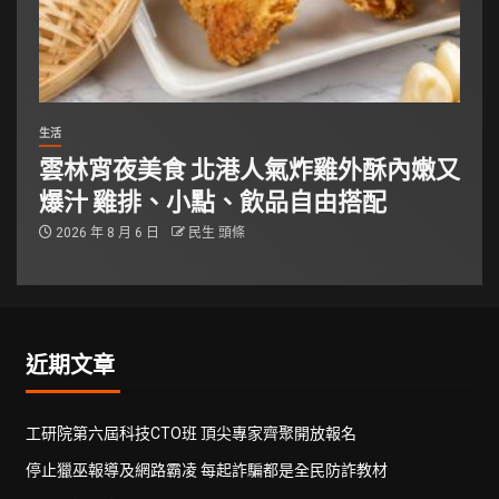
生活
雲林宵夜美食 北港人氣炸雞外酥內嫩又
爆汁 雞排、小點、飲品自由搭配
2026 年 8 月 6 日
民生 頭條
近期文章
工研院第六屆科技CTO班 頂尖專家齊聚開放報名
停止獵巫報導及網路霸凌 每起詐騙都是全民防詐教材