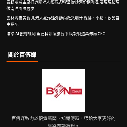
泰籍媳婦主廚打造關埔人氣泰式料理 從炒河粉到咖哩 展現現點現
做南洋風味層次
雲林宵夜美食 北港人氣炸雞外酥內嫩又爆汁 雞排、小點、飲品自
由搭配
瞄準 AI 搜尋紅利 里德科訊插旗台中 助攻製造業佈局 GEO
關於百傳媒
百傳媒致力於優質新聞、知識傳遞，帶給大家更好的
網路閱讀體驗。