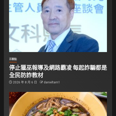
百觀點
停止獵巫報導及網路霸凌 每起詐騙都是
全民防詐教材
2026 年 8 月 6 日
danieltarn1