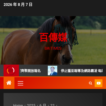
2026 年 8 月 7 日
百傳媒
BAITIMES
尖專家齊聚開放報名
停止獵巫報導及網路霸凌 每起詐騙都是
Home
2025
6 月
22