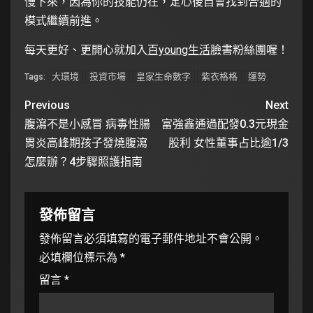
慢下來，因為你的技能仍在，定心後自會找到合適的
模式繼續前進。
每天更好、更開心就加入
百young生活
臉書粉絲團喔！
大環境
投資市場
皇家生命數字
紫衣格格
運勢
Tags:
Previous
Next
腹瀉不是小感冒 病毒性腸
富強鑫通過配發0.3元現金
胃炎高峰期孩子發燒腹瀉
股利 女性董事占比逾1/3
怎麼辦？4步驟照護指南
發佈留言
發佈留言必須填寫的電子郵件地址不會公開。
必填欄位標示為
*
留言
*