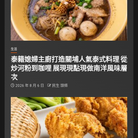
生活
泰籍媳婦主廚打造關埔人氣泰式料理 從
炒河粉到咖哩 展現現點現做南洋風味層
次
2026 年 8 月 6 日
民生 頭條