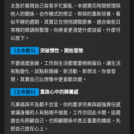
太急於展現自己容易手忙腳亂，本週需花時間梳理與
他人的關係、合作模式的修正、默契的重新培養，看
似平靜的週期，其實正在悄悄調整節奏，適合做些日
常裡的微調與整理，你將會更清楚什麼該留，什麼可
以放下。
《主命數5》
突破慣性，開始冒險
不要過度急躁，工作與生活都需要稍稍留白，讓生活
有點變化，試點新路線、新活動、新想法，你會發
現，其實自己比想像中更喜歡改變。
《主命數6》
重啟心中的歸屬感
凡事過與不及都不合宜，你的要求完美與超強責任感
會讓身邊的人有點喘不過氣，工作亦因此卡關。這週
適合先照顧自己，也照顧關係中真正重要的連結，先
把自己放在心上。