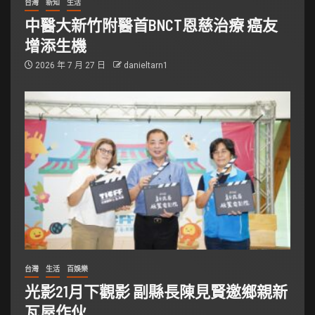
台灣
新知
生活
中醫大新竹附醫首BNCT恩慈治療 癌友
增添生機
2026 年 7 月 27 日
danieltarn1
台灣
生活
百娛樂
光影21月下觀影 副縣長陳見賢邀鄉親新
瓦屋作伙