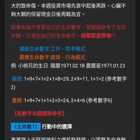
大的致命傷，本週投資市場先衰中起後再跌，心臟不
夠大顆的保留現金日後再戰為宜。
如果你還不會算自己的生命數字，那麼請參考下方的
步驟，計算出自己的生命數字，
陽曆都要算喔
!!!
陽曆生命數字:工作、思考模式
農曆生命數字:感情、行為模式
例: 小桃花的生日: 陽曆1971.02.18 農曆是1971.01.23
陽曆
:1+9+7+1+2+1+8=29, 2+9=11, 1+1=2 (參考數字
2)
農曆
:1+9+7+1+1+2+3=24, 2+4=6 (參考數字6)
【各數字本週運勢參考】
《主命數1》
行動中的選擇
事業趕上天時與地利之便趁勢發展，以策略及自身魅