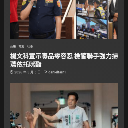
台灣
市政
社會
楊文科宣示毒品零容忍 檢警聯手強力掃
蕩依托咪酯
2026 年 8 月 6 日
danieltarn1