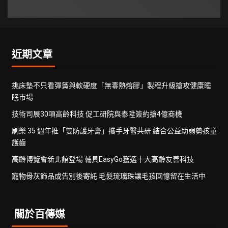
近期文章
挑床墊不只看彈簧與軟硬度「無毒熱熔膠」製程升級搶攻健康睡
眠市場
技術司展30項高齡科技 促工研院與泰陞簽約搶4億商機
刷樂 35 週年推「雙防護牙膏」攜手牙醫共研 結合公益助弱勢孩童
護齒
高齡博覽會新北館登場 輔具EasyGo獲選十大高齡友善科技
寵物骨灰飾品成告別後寄託 毛髮琉璃珠讓毛孩回憶留在生活中
關於百傳媒