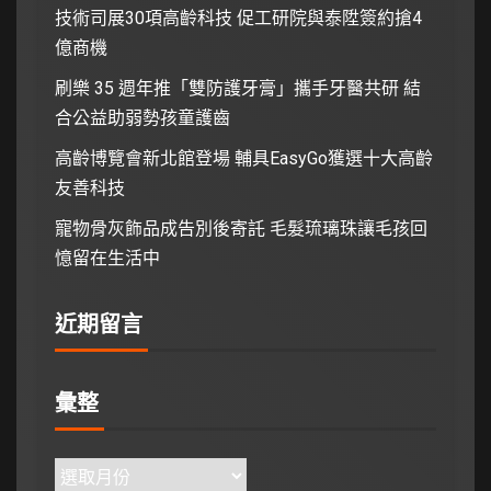
技術司展30項高齡科技 促工研院與泰陞簽約搶4
億商機
刷樂 35 週年推「雙防護牙膏」攜手牙醫共研 結
合公益助弱勢孩童護齒
高齡博覽會新北館登場 輔具EasyGo獲選十大高齡
友善科技
寵物骨灰飾品成告別後寄託 毛髮琉璃珠讓毛孩回
憶留在生活中
近期留言
彙整