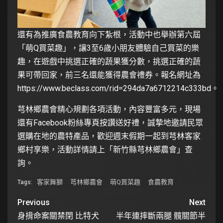
還有為推廣食農教育向下紮根，活動中也舉辦第六屆
「萌Q買菜趣」，讓3至6歲小朋友體驗自己買菜的樂
趣，在遊戲中挑選正確的蔬果獲分數，挑選正確的蔬
果可帶回家，前三名還能獲得農會禮券。報名網址為
https://www.beclass.com/rid=294da7a6712214c333bd。
芎林鄉農會精心規劃各項活動，內容豐富多元，現場
還有Facebook粉絲專頁按讚送好禮，誠摯地邀請民眾
選購在地的農特產品，歡迎週末假期一起到芎林客家
鄉村享樂，活動詳情請上「新竹縣芎林鄉農會」查
詢。
客家舞獅
芎林鄉農會
萌Q買菜趣
食農教育
Tags:
Previous
Next
身揹命案關禁閉 比特犬
半年連摔斷兩腿 髖關節半