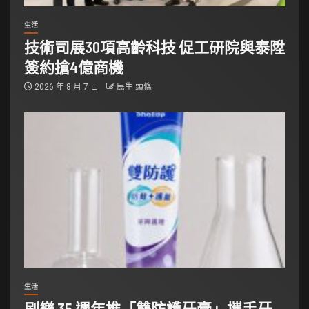
生活
技術司展30項高齡科技 促工研院與泰陞
簽約搶4億商機
2026 年 8 月 7 日
民生 頭條
生活
刷樂 35 週年推「雙防護牙膏」攜手牙