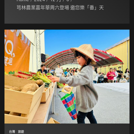
芎林農業嘉年華周六登場 邀您樂「番」天
台灣
旅遊