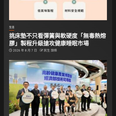
生活
挑床墊不只看彈簧與軟硬度「無毒熱熔
膠」製程升級搶攻健康睡眠市場
2026 年 8 月 7 日
民生 頭條