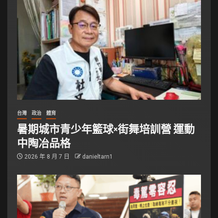
台灣
政治
體育
暑期城市青少年籃球×街舞培訓營 運動
中陶冶品格
2026 年 8 月 7 日
danieltarn1