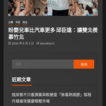
台灣
市政
政治
盼嬰兒車比汽車更多 邱臣遠：讓雙北羨
慕竹北
2026 年 8 月 3 日
danieltarn1
近期文章
挑床墊不只看彈簧與軟硬度「無毒熱熔膠」製程
升級搶攻健康睡眠市場