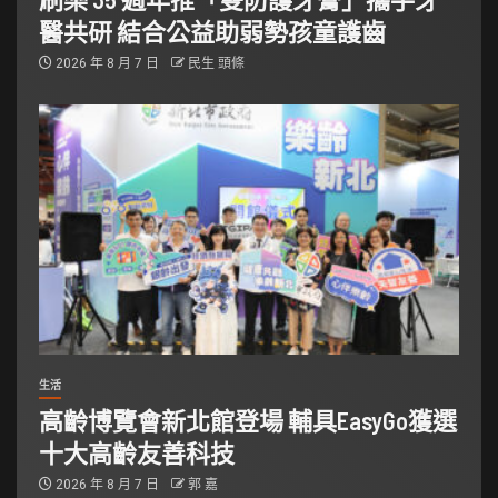
醫共研 結合公益助弱勢孩童護齒
2026 年 8 月 7 日
民生 頭條
生活
高齡博覽會新北館登場 輔具EasyGo獲選
十大高齡友善科技
2026 年 8 月 7 日
郭 嘉