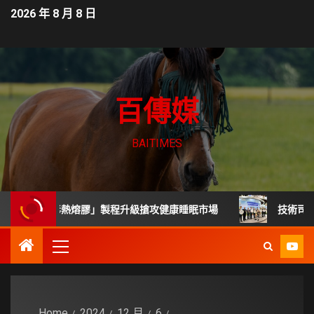
2026 年 8 月 8 日
百傳媒
BAITIMES
「無毒熱熔膠」製程升級搶攻健康睡眠市場
技術司展30項高
Home
2024
12 月
6