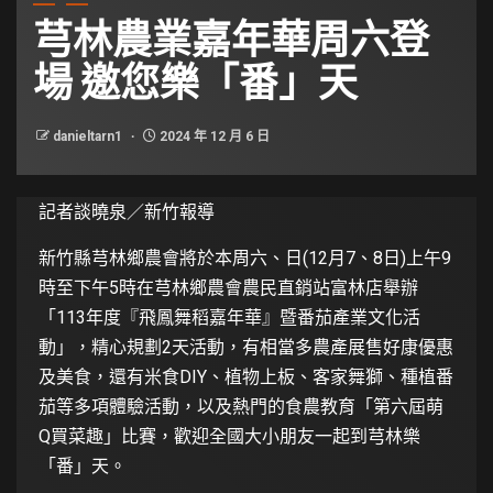
芎林農業嘉年華周六登
場 邀您樂「番」天
danieltarn1
2024 年 12 月 6 日
記者談曉泉／新竹報導
新竹縣芎林鄉農會將於本周六、日(12月7、8日)上午9
時至下午5時在芎林鄉農會農民直銷站富林店舉辦
「113年度『飛鳳舞稻嘉年華』暨番茄產業文化活
動」，精心規劃2天活動，有相當多農產展售好康優惠
及美食，還有米食DIY、植物上板、客家舞獅、種植番
茄等多項體驗活動，以及熱門的食農教育「第六屆萌
Q買菜趣」比賽，歡迎全國大小朋友一起到芎林樂
「番」天。