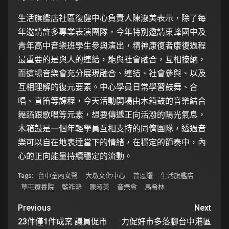
生活旗艦店社區復健中心負責人陳淑美表示，除了每
年邀請許多專業表演團隊，今年特別邀請東峰國中及
青年高中音樂班學生參與演出，精神康復者康復過程
最重要的是與人的連結，能與社會融合，互相接納，
而這場音樂會充分展現融合、連結、社會參與、以及
互相理解的復元要素。中心學員日常學習鼓舞、合
唱、直笛等課程，今天活動開場由木箱鼓的音樂結合
舞蹈跟歌唱等元素，想要傳遞正向活潑的陽光氣息，
木箱鼓是一個年輕學員互相支持的同儕團隊，透過音
樂可以自在地表達當下的情緒，在穩定的節奏中，內
心的正向能量持續穩定的流動。
台中室內女聲
大墩文化中心
曾恩耀
生活旗艦店
Tags:
草屯療養院
藍祚鴻
陳淑美
音樂會
馬希林
Previous
Next
23件僅1件成案 議員促市
力促好市多落腳台中港區