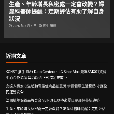
生產、年齡增長私密處一定會改變？婦
產科醫師提醒：定期評估有助了解自身
狀況
2026 年 8 月 5 日
民生 頭條
近期文章
KONST 攜手 SM+ Data Centers、LG Sinar Mas 簽署SMX01資料
中心合作協議 算力版圖正式跨足東南亞
安達人壽安心溢起動奪最佳商品創意獎 掌握健康生活趨勢 守護全
民運動安全
法國植萃保養品牌登台 VEINOFLUX帶來夏日腿部保養新趨勢
生產、年齡增長私密處一定會改變？婦產科醫師提醒：定期評估