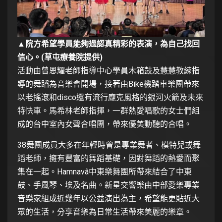
▲院方希望學員能夠過認真精彩的表演，為自己找回
信心。(草屯療養院提供)
活動由曾恩耀老師指導中心學員木箱鼓及慧慧教練指
導的舞蹈為音樂會開場，接著由Bike機踏車樂團帶來
以老搖滾和disco還有流行龐克風格的銀河火箭及未來
特快車。馬希林老師指揮，一群熱愛唱歌的女士們組
成的台中室內女聲合唱團，帶來優美動聽的合唱。
38舞團成員大多在年輕時曾是專業舞者、模特兒或舞
蹈老師，擁有豐富的舞蹈基礎，因對舞蹈的熱愛而聚
集在一起。Hamnavâ中東樂舞團所帶來結合了中東
鼓、手風琴、埃及名曲。新星交響樂由中部愛樂專業
音樂家組成近幾年以公益演出為主，希望能更貼近大
眾的生活，分享音樂為日常生活帶來美麗的樂章。