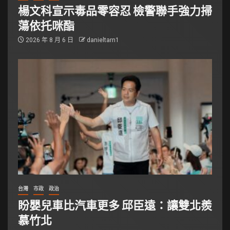
楊文科宣示毒品零容忍 檢警聯手強力掃
蕩依托咪酯
2026 年 8 月 6 日
danieltarn1
台灣
市政
政治
盼嬰兒車比汽車更多 邱臣遠：讓雙北羨
慕竹北