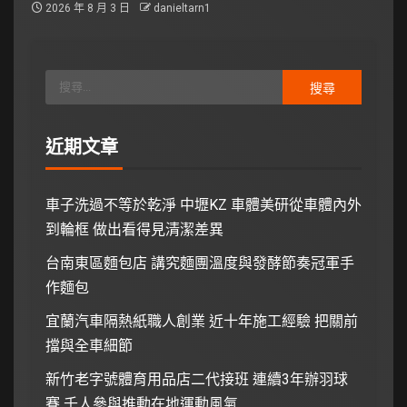
2026 年 8 月 3 日
danieltarn1
近期文章
車子洗過不等於乾淨 中壢KZ 車體美研從車體內外
到輪框 做出看得見清潔差異
台南東區麵包店 講究麵團溫度與發酵節奏冠軍手
作麵包
宜蘭汽車隔熱紙職人創業 近十年施工經驗 把關前
擋與全車細節
新竹老字號體育用品店二代接班 連續3年辦羽球
賽 千人參與推動在地運動風氣