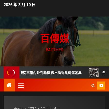
2026 年 8 月 10 日
百傳媒
BAITIMES
車體美研從車體內外到輪框 做出看得見清潔差異
台南東區麵包
Home
2024
12 月
4