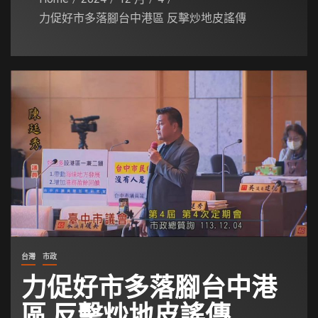
力促好市多落腳台中港區 反擊炒地皮謠傳
台灣
市政
力促好市多落腳台中港
區 反擊炒地皮謠傳