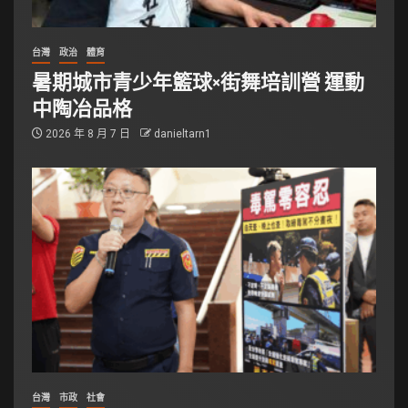
台灣
政治
體育
暑期城市青少年籃球×街舞培訓營 運動
中陶冶品格
2026 年 8 月 7 日
danieltarn1
台灣
市政
社會