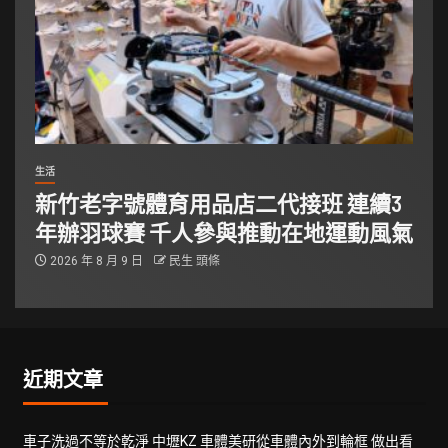
生活
新竹老字號體育用品店二代接班 連續3
年辦羽球賽 千人參與推動在地運動風氣
2026 年 8 月 9 日
民生 頭條
近期文章
車子洗過不等於乾淨 中壢KZ 車體美研從車體內外到輪框 做出看