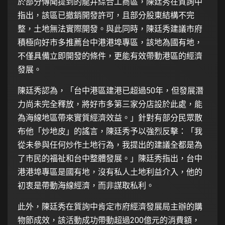
於部分傳聞提到的龍井綜合工商區，陳廷秀在質詢中
指出，該區已撤銷開發許可，且部分股東結構不完
整，土地無法實際開發。與此同時，陳廷秀建議市府
積極向好市多推薦台中港港埠專區，該地為國有地，
不僅具備立即開發的條件，更能有效帶動港區的經濟
發展。
陳廷秀認為，「台中港區建港已超過50年，但發展潛
力尚未完全釋放，將好市多第三家分店設於此處，能
為海線地區帶來實質經濟效益。」針對有部分民眾散
布他「炒地皮」的謠言，陳廷秀予以強烈反擊：「我
從未參與任何炒作土地行為，我提出的建議全都是為
了市民的福祉和台中整體發展。」陳廷秀指出，台中
港港埠專區是國有地，沒有私人土地利益介入，他的
初衷是帶動海線經濟，而非謀取私利。
此外，陳廷秀在質詢中肯定市府經濟發展局主辦的購
物節成效，該活動成功帶動超過200億元的消費額，