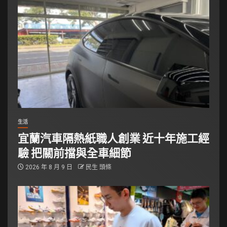
生活
宜蘭汽車隔熱紙職人創業 近十年施工經
驗 把關前擋與全車細節
2026 年 8 月 9 日
民生 頭條