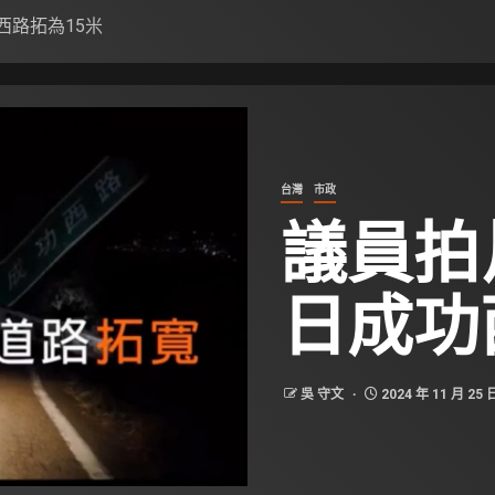
西路拓為15米
台灣
市政
議員拍
日成功
吳 守文
2024 年 11 月 25 