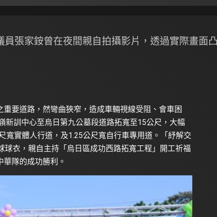
議員張家銨曾在夜間親自拍攝影片，透過實際畫面
之重要道路，然彎曲狹窄，造成車輛視線受阻、會車困
功嶺新訓中心至烏日第九公墓段道路拓寬至15公尺，大幅
尺寬實體人行道，及1.25公尺寬自行車專用道。「紓解交
棒球球衣，親自主持「烏日區成功西路拓寬工程」開工祈福
中華隊的成功勝利。