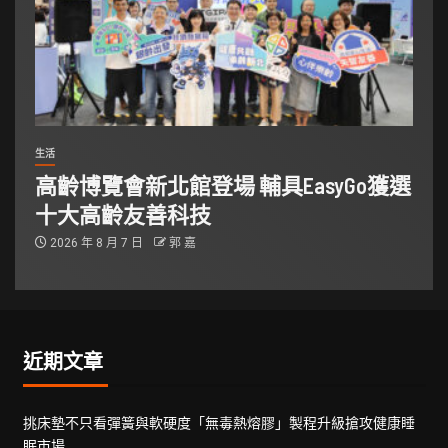
生活
高齡博覽會新北館登場 輔具EasyGo獲選
十大高齡友善科技
2026 年 8 月 7 日
郭 嘉
近期文章
挑床墊不只看彈簧與軟硬度「無毒熱熔膠」製程升級搶攻健康睡
眠市場