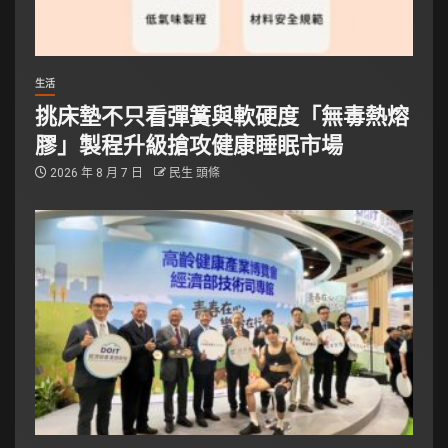
生活
挑床墊不只看彈簧與軟硬度「無毒熱熔
膠」製程升級搶攻健康睡眠市場
2026 年 8 月 7 日
民生 頭條