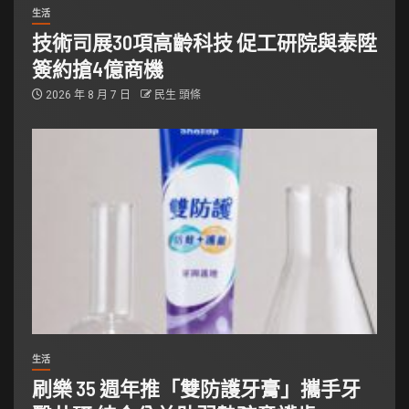
生活
技術司展30項高齡科技 促工研院與泰陞
簽約搶4億商機
2026 年 8 月 7 日
民生 頭條
生活
刷樂 35 週年推「雙防護牙膏」攜手牙