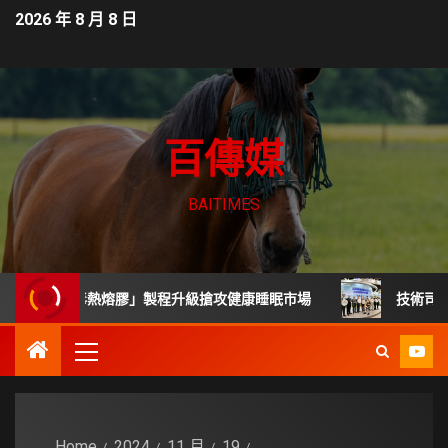
2026 年 8 月 8 日
百傳媒
BAITIMES
「無毒熱熔膠」製程升級搶攻健康睡眠市場
技術司展30項
Home
2024
11 月
19