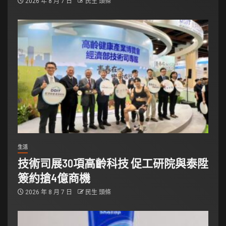
2026 年 8 月 7 日
民生 頭條
生活
技術司展30項高齡科技 促工研院與泰陞
簽約搶4億商機
2026 年 8 月 7 日
民生 頭條