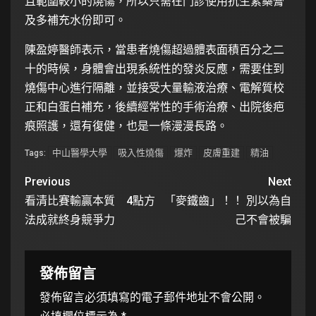
且範圍較小的燒傷，所以只需在門診使用抗生素藥膏
及多補充水份即可。
陳盈婷醫師表示，當患者燒傷超過體表面積百分之二
十的時候，身體會出現系統性的發炎反應，需要住到
燒傷中心進行隔離，並接受大量輸液治療、電解質校
正和白蛋白補充，後續經常性的手術治療、出院後疤
痕照護，還有復健，也是一條漫漫長路。
中山醫學大學
吸入性燒傷
爆炸
皮膚重建
精油
Tags:
Previous
Next
看清比賽輸贏本質 4點方
「麥鐵齒」！！ 別以為自
法成就終身競爭力
己不會被騙
發佈留言
發佈留言必須填寫的電子郵件地址不會公開。