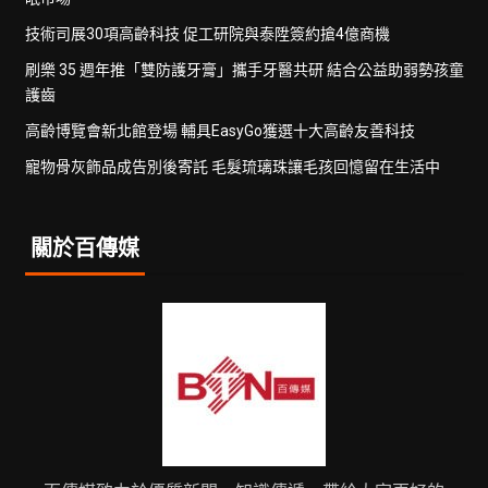
技術司展30項高齡科技 促工研院與泰陞簽約搶4億商機
刷樂 35 週年推「雙防護牙膏」攜手牙醫共研 結合公益助弱勢孩童
護齒
高齡博覽會新北館登場 輔具EasyGo獲選十大高齡友善科技
寵物骨灰飾品成告別後寄託 毛髮琉璃珠讓毛孩回憶留在生活中
關於百傳媒