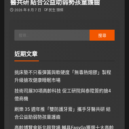
醫共研 結合公益助弱勢孩童護齒
2026 年 8 月 7 日
民生 頭條
近期文章
挑床墊不只看彈簧與軟硬度「無毒熱熔膠」製程
升級搶攻健康睡眠市場
技術司展30項高齡科技 促工研院與泰陞簽約搶4
億商機
刷樂 35 週年推「雙防護牙膏」攜手牙醫共研 結
合公益助弱勢孩童護齒
高齡博覽會新北館登場 輔具EasyGo獲選十大高齡