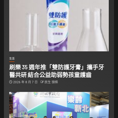
生活
刷樂 35 週年推「雙防護牙膏」攜手牙
醫共研 結合公益助弱勢孩童護齒
2026 年 8 月 7 日
民生 頭條