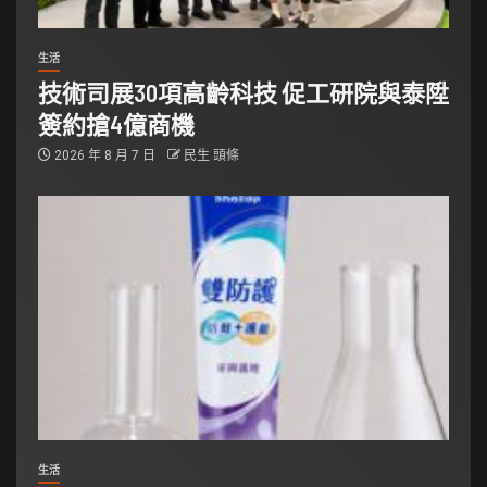
生活
技術司展30項高齡科技 促工研院與泰陞
簽約搶4億商機
2026 年 8 月 7 日
民生 頭條
生活