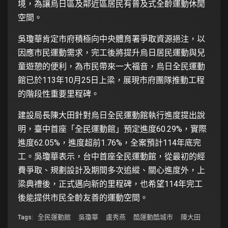
境，為讓烏日區及鄰近區居民有普及式全齡運動休閒
空間。
吳瓊華肯定市府積極向中央體育署爭取資源挹注，以
因應市民運動需求，完工後將提升烏日居民運動與兒
童遊憩的便利，為市民帶來一大福音，烏日全民運動
館已於113年10月25日上梁，展現市府團隊推動工程
的階段性重要里程碑。
建設局長陳大田針對烏日全民運動館執行進度提出說
明，臺中首座「全民運動館」預定進度60.29%，實際
進度62.05%，進度超前1.76%，全案預計114年底完
工。吳瓊華表示，台中首座全民運動館，從最初的經
費爭取、規劃設計及期間多次追縱、關心進度外，上
梁典禮後，正式邁向新的里程碑，也希望114年完工
後能提供市民全齡友善的運動空間。
全民運動館
吳瓊華
盧秀燕
酷運動酷城市
陳大田
Tags: