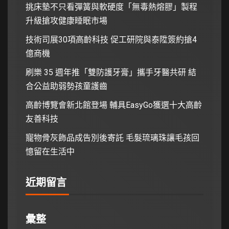
挑床墊不只看彈簧與軟硬度「無毒熱熔膠」製程
升級搶攻健康睡眠市場
技術司展30項高齡科技 促工研院與泰陞簽約搶4
億商機
刷樂 35 週年推「雙防護牙膏」攜手牙醫共研 結
合公益助弱勢孩童護齒
高齡博覽會新北館登場 輔具EasyGo獲選十大高齡
友善科技
寵物骨灰飾品成告別後寄託 毛髮琉璃珠讓毛孩回
憶留在生活中
近期留言
彙整