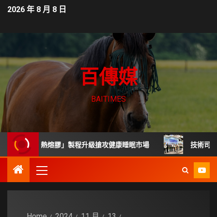
2026 年 8 月 8 日
百傳媒
BAITIMES
「無毒熱熔膠」製程升級搶攻健康睡眠市場
技術司展30項高
Home
2024
11 月
13