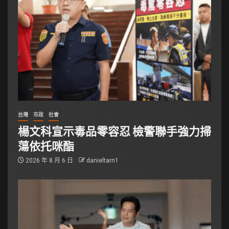
台灣
市政
社會
楊文科宣示毒品零容忍 檢警聯手強力掃
蕩依托咪酯
2026 年 8 月 6 日
danieltarn1