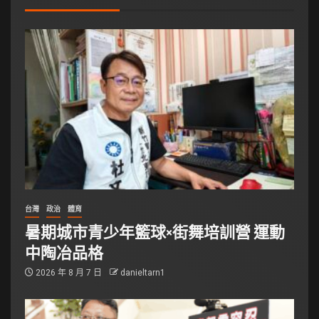
台灣
政治
體育
暑期城市青少年籃球×街舞培訓營 運動
中陶冶品格
2026 年 8 月 7 日
danieltarn1