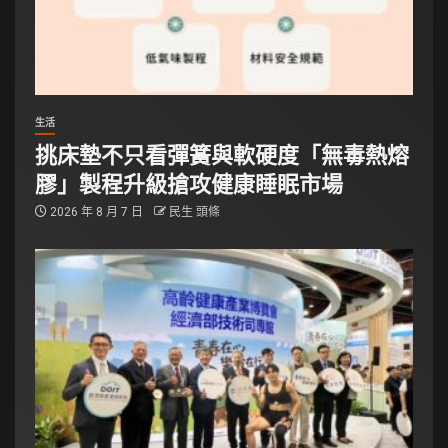
生活
挑床墊不只看彈簧與軟硬度「無毒熱熔
膠」製程升級搶攻健康睡眠市場
2026 年 8 月 7 日
民生 頭條