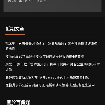
2026 年 8 月 7 日
郭 嘉
近期文章
挑床墊不只看彈簧與軟硬度「無毒熱熔膠」製程升級搶攻健康睡
眠市場
技術司展30項高齡科技 促工研院與泰陞簽約搶4億商機
刷樂 35 週年推「雙防護牙膏」攜手牙醫共研 結合公益助弱勢孩童
護齒
高齡博覽會新北館登場 輔具EasyGo獲選十大高齡友善科技
寵物骨灰飾品成告別後寄託 毛髮琉璃珠讓毛孩回憶留在生活中
關於百傳媒