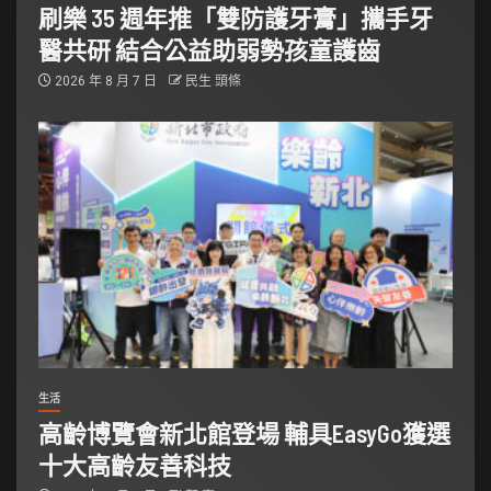
刷樂 35 週年推「雙防護牙膏」攜手牙
醫共研 結合公益助弱勢孩童護齒
2026 年 8 月 7 日
民生 頭條
生活
高齡博覽會新北館登場 輔具EasyGo獲選
十大高齡友善科技