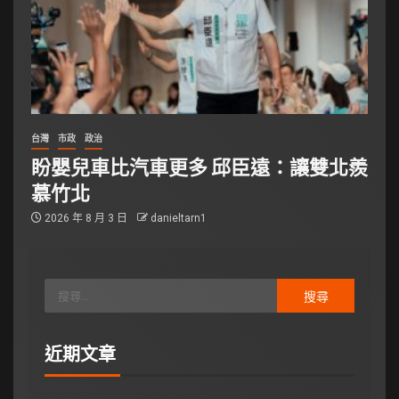
台灣
市政
政治
盼嬰兒車比汽車更多 邱臣遠：讓雙北羨
慕竹北
2026 年 8 月 3 日
danieltarn1
近期文章