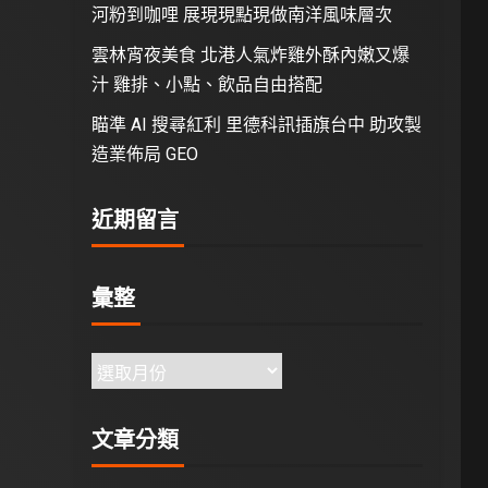
河粉到咖哩 展現現點現做南洋風味層次
雲林宵夜美食 北港人氣炸雞外酥內嫩又爆
汁 雞排、小點、飲品自由搭配
瞄準 AI 搜尋紅利 里德科訊插旗台中 助攻製
造業佈局 GEO
近期留言
彙整
文章分類