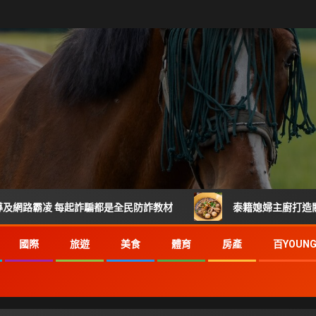
 每起詐騙都是全民防詐教材
泰籍媳婦主廚打造關埔人氣泰式
國際
旅遊
美食
體育
房產
百YOUN