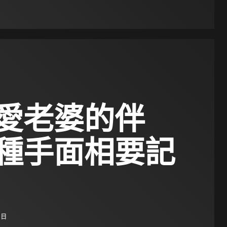
愛老婆的伴
種手面相要記
 日