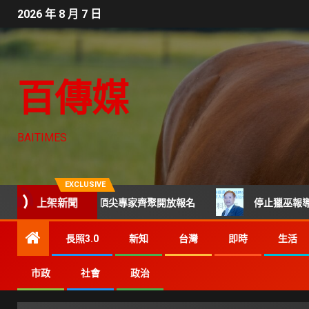
2026 年 8 月 7 日
百傳媒
BAITIMES
EXCLUSIVE
上架新聞
科技CTO班 頂尖專家齊聚開放報名
停止獵巫報導及網路霸凌
長照3.0
新知
台灣
即時
生活
市政
社會
政治