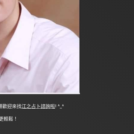
題歡迎來找
江之占卜諮詢啦
! ^
_
^
g更輕鬆！