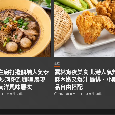
生活
主廚打造關埔人氣泰
雲林宵夜美食 北港人氣
從炒河粉到咖哩 展現
酥內嫩又爆汁 雞排、小
南洋風味層次
品自由搭配
6 日
民生 頭條
2026 年 8 月 6 日
民生 頭條