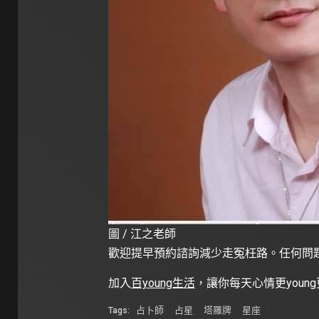
圖 / 江之老師
歡迎提早預約諮詢減少走冤枉路。任何問
加入
百young生活
，讓你每天心情更youn
占卜師
占星
塔羅牌
星座
Tags: