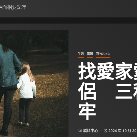
種手面相要記牢
生活
國際
百YOUNG
找愛家
侶 三
牢
編緝中心
2024 年 10 月 30