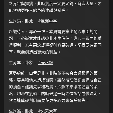
之肯定與提攜，此時氣度一定要足夠，寬宏大量，才
能容納更多人給予的建議與祝福。
生肖馬，卦象：
#風澤中孚
以誠待人、專心一致。本周需要拿出耐心來面對問
題，正心誠意才能讓彼此產生信任。專心一致才能獲
得順利，若有惡念或遲疑則容易破運，記得要有福同
享，就能創造出更大的利益。
生肖羊，卦象：
#天水訟
運勢紛雜，口舌是非。此時並不適合太過積極的策
略，容易和他人造成衝突，雖然得理但卻會造成自己
的損傷。建議先以和為貴，冷靜下來思考通盤的策
略，切忌在氣頭上的時候逞一時之快說話或做決定，
容易造成誤判因而要花更多心力來彌補過失。
生肖猴，卦象：
#火天大有