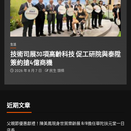
生活
技術司展30項高齡科技 促工研院與泰陞
簽約搶4億商機
2026 年 8 月 7 日
民生 頭條
近期文章
父親節優惠獻禮！陳美鳳現身世貿樂齡展 8/8擔任華陀扶元堂一日
店長