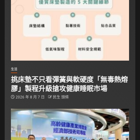
生活
挑床墊不只看彈簧與軟硬度「無毒熱熔
膠」製程升級搶攻健康睡眠市場
2026 年 8 月 7 日
民生 頭條