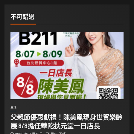
不可錯過
生活
父親節優惠獻禮！陳美鳳現身世貿樂齡
展 8/8擔任華陀扶元堂一日店長