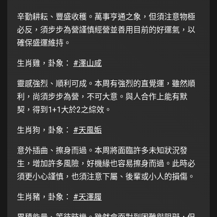
辛勤耕耘、豐盛收穫。萬事亨通之象，但須注意物極
必反，須步步為營謹慎經營並善用目前的好運氣，以
確保盛運維持。
生肖雞，卦象：
#澤山咸
靈感強烈、順利可成。本周有強烈的直覺運，雖然順
利，尚須步步為營，不可大意。與人合作上能有默
契，得到1+1大於2之綜效。
生肖狗，卦象：
#天風姤
意外插曲、擦身而過。本周將面臨許多未知狀況發
生，增加許多風險，好機緣也容易擦身而過。此時必
須更小心謹慎，也須注意下屬、後輩或小人的損傷。
生肖豬，卦象：
#天澤履