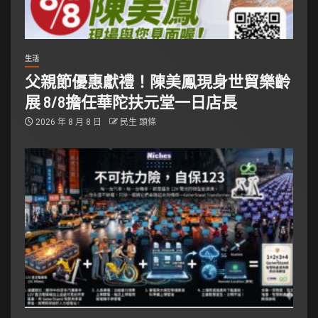
生活
父親節優惠獻禮！陳美鳳現身世貿樂齡
展 8/8擔任華陀扶元堂一日店長
2026 年 8 月 8 日
民生 頭條