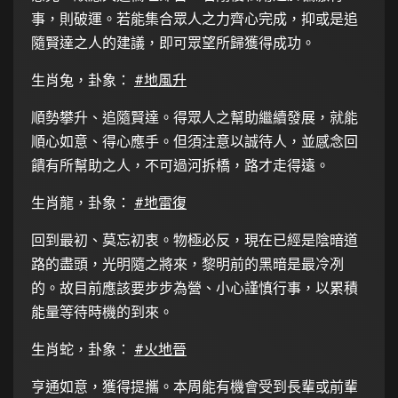
事，則破運。若能集合眾人之力齊心完成，抑或是追
隨賢達之人的建議，即可眾望所歸獲得成功。
生肖兔，卦象：
#地風升
順勢攀升、追隨賢達。得眾人之幫助繼續發展，就能
順心如意、得心應手。但須注意以誠待人，並感念回
饋有所幫助之人，不可過河拆橋，路才走得遠。
生肖龍，卦象：
#地雷復
回到最初、莫忘初衷。物極必反，現在已經是陰暗道
路的盡頭，光明隨之將來，黎明前的黑暗是最冷冽
的。故目前應該要步步為營、小心謹慎行事，以累積
能量等待時機的到來。
生肖蛇，卦象：
#火地晉
亨通如意，獲得提攜。本周能有機會受到長輩或前輩