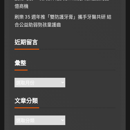
億商機
刷樂 35 週年推「雙防護牙膏」攜手牙醫共研 結
合公益助弱勢孩童護齒
近期留言
彙整
文章分類