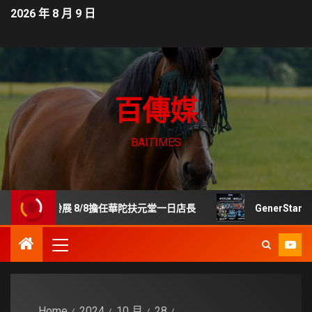
2026 年 8 月 9 日
百傳媒
BAITIMES
齡展 8/8擔任華陀扶元堂一日店長
GenerStand 擬
Home
2024
10 月
28