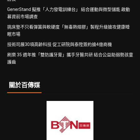
GenerStand 擬推「人力發電訓練台」 結合運動與微型儲能 啟動
募資前市場調查
挑床墊不只看彈簧與軟硬度「無毒熱熔膠」製程升級搶攻健康睡
眠市場
技術司展30項高齡科技 促工研院與泰陞簽約搶4億商機
刷樂 35 週年推「雙防護牙膏」攜手牙醫共研 結合公益助弱勢孩童
護齒
關於百傳媒