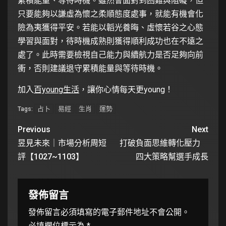
累積能量、等待時機。雖然會面對到困難與阻礙，但
只要能夠以謙虛為懷之柔順態度處事，就能有機會化
險為夷獲得平安。若能以韜光養晦、虛懷若谷之心態
學習與面對，待時機成熟則獲得順利成功也在不遠之
處了。此時需要檢視自己能力與續航力是否足夠向前
衝，否則建議退守累積能量與等待時機。
加入
百young生活
，讓你心情每天更young！
占卜
易經
生肖
運勢
Tags:
Previous
Next
昱見未來｜市場分析周短
打破負面思維轉化壓力
評【1027~1103】
四大策略幫選手成長
發佈留言
發佈留言必須填寫的電子郵件地址不會公開。
必填欄位標示為
*