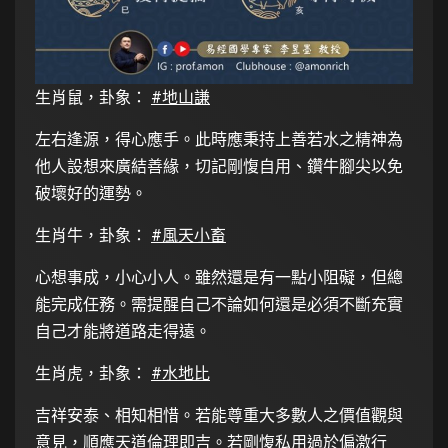
生肖鼠，卦象：
#地山謙
左右逢源，得心應手。此時應秉持上善若水之精神為
他人設想來廣結善緣，切記剛愎自用、鑽牛腳尖以免
破壞好的運勢。
生肖牛，卦象：
#風天小畜
心想事成，小心小人。雖然還是有一點小阻礙，但總
能完成任務。需提醒自己不論如何還是必須不斷充實
自己才能將道路走得遠。
生肖虎，卦象：
#水地比
吉祥安泰、相知相惜。若能尊重大多數人之價值觀與
意見，順應天道倫理即吉。若剛愎私用過於偏激行