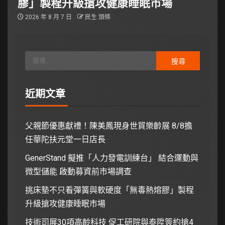
膠」製程升級搶攻健康睡眠市場
2026 年 8 月 7 日
民生 頭條
近期文章
父親節優惠獻禮！陳美鳳現身世貿樂齡展 8/8擔
任華陀扶元堂一日店長
GenerStand 擬推「人力發電訓練台」 結合運動與
微型儲能 啟動募資前市場調查
挑床墊不只看彈簧與軟硬度「無毒熱熔膠」製程
升級搶攻健康睡眠市場
技術司展30項高齡科技 促工研院與泰陞簽約搶4