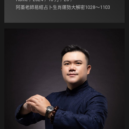
阿墨老師易經占卜生肖運勢大解密1028～1103