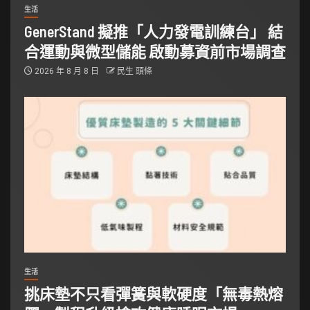
生活
GenerStand 擬推「人力發電訓練台」 結
合運動與微型儲能 啟動募資前市場調查
2026 年 8 月 8 日
民生 頭條
生活
挑床墊不只看彈簧與軟硬度「無毒熱熔