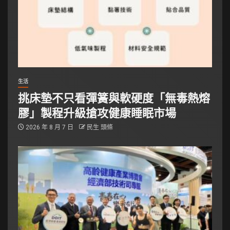
生活
挑床墊不只看彈簧與軟硬度「無毒熱熔
膠」製程升級搶攻健康睡眠市場
2026 年 8 月 7 日
民生 頭條