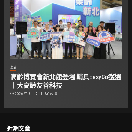
生活
高齡博覽會新北館登場 輔具EasyGo獲選
十大高齡友善科技
2026 年 8 月 7 日
郭 嘉
近期文章