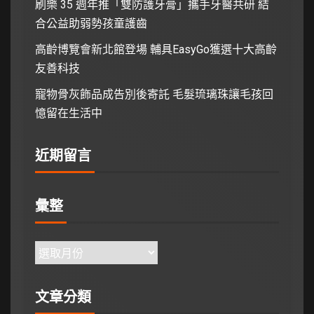
刷樂 35 週年推「雙防護牙膏」攜手牙醫共研 結
合公益助弱勢孩童護齒
高齡博覽會新北館登場 輔具EasyGo獲選十大高齡
友善科技
寵物骨灰飾品成告別後寄託 毛髮琉璃珠讓毛孩回
憶留在生活中
近期留言
彙整
文章分類