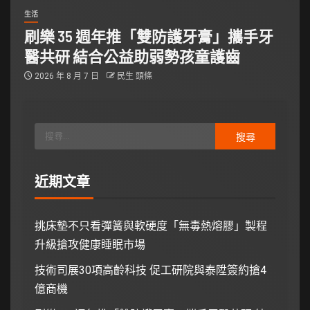
生活
刷樂 35 週年推「雙防護牙膏」攜手牙
醫共研 結合公益助弱勢孩童護齒
2026 年 8 月 7 日
民生 頭條
近期文章
挑床墊不只看彈簧與軟硬度「無毒熱熔膠」製程
升級搶攻健康睡眠市場
技術司展30項高齡科技 促工研院與泰陞簽約搶4
億商機