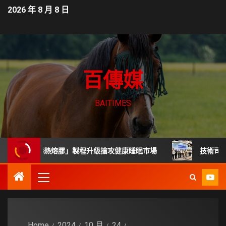
2026 年 8 月 8 日
百傳媒
BAITIMES
「無毒熱熔膠」製程升級搶攻健康睡眠市場
技術司展30項高
Home
2024
10 月
24