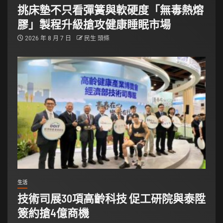
挑床墊不只看彈簧與軟硬度「無毒熱熔
膠」製程升級搶攻健康睡眠市場
2026 年 8 月 7 日
民生 頭條
生活
技術司展30項高齡科技 促工研院與泰陞
簽約搶4億商機