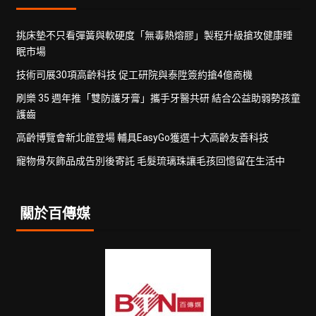
挑床墊不只看彈簧與軟硬度「無毒熱熔膠」製程升級搶攻健康睡
眠市場
技術司展30項高齡科技 促工研院與泰陞簽約搶4億商機
刷樂 35 週年推「雙防護牙膏」攜手牙醫共研 結合公益助弱勢孩童
護齒
高齡博覽會新北館登場 輔具EasyGo獲選十大高齡友善科技
寵物骨灰飾品成告別後寄託 毛髮琉璃珠讓毛孩回憶留在生活中
關於百傳媒