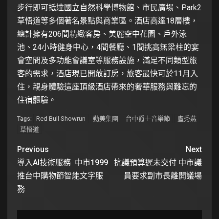
步行即可抵達國立自然科學博物館、市民廣場、Park2
草悟道等多個著名景點與商業區。酒店高達18層樓，
總計擁有206間精緻客房、美麗空中花園、戶外泳
池、24小時健身中心，4間餐廳、1間挑高無梁柱的宴
會空間及多功能會議室等服務設施，滿足不同類型旅
客的需求，酒店現已開放訂房，旅客最快可於11月入
住，親身體驗這座頂級酒店帶來的奢華服務與難忘的
住宿體驗。
Red Bull Showrun
勤美集團
台中爵士音樂節
盧秀燕
Tags:
草悟道
Previous
Next
導入AI技術服務 中市1999
抗議預算遲未交付 中市議
推台中購物節智能文字服
員要求副市長離開議場
務