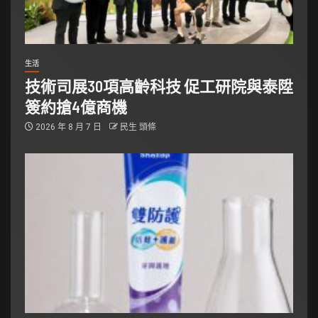
生活
技術司展30項高齡科技 促工研院與泰陞
簽約搶4億商機
2026 年 8 月 7 日
民生 頭條