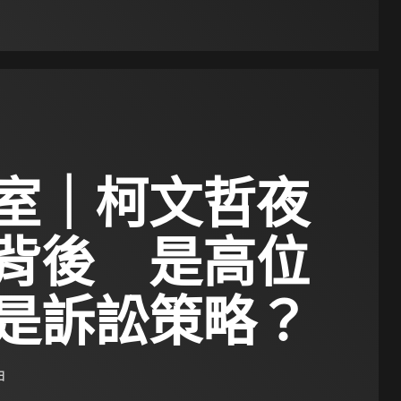
室｜柯文哲夜
背後 是高位
是訴訟策略？
日