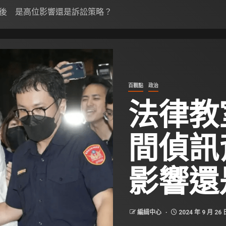
後 是高位影響還是訴訟策略？
百觀點
政治
法律教
間偵訊
影響還
編緝中心
2024 年 9 月 26 