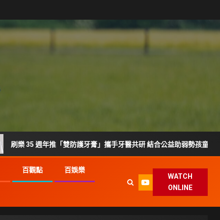
5 週年推「雙防護牙膏」攜手牙醫共研 結合公益助弱勢孩童護齒
G
百觀點
百娛樂
WATCH
ONLINE