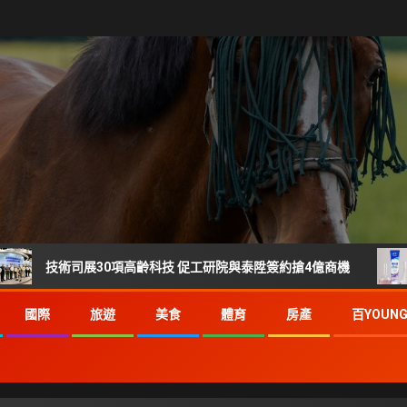
司展30項高齡科技 促工研院與泰陞簽約搶4億商機
刷樂 3
國際
旅遊
美食
體育
房產
百YOUN