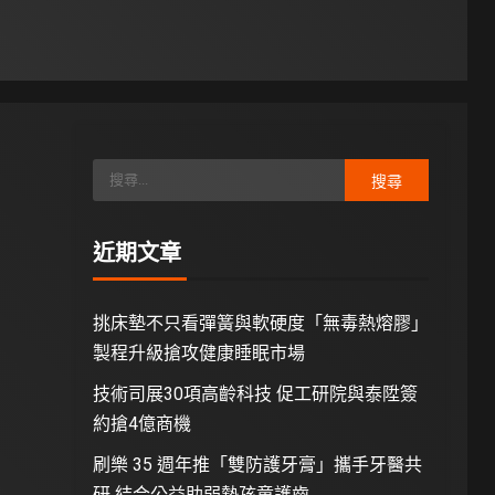
近期文章
挑床墊不只看彈簧與軟硬度「無毒熱熔膠」
製程升級搶攻健康睡眠市場
技術司展30項高齡科技 促工研院與泰陞簽
約搶4億商機
刷樂 35 週年推「雙防護牙膏」攜手牙醫共
研 結合公益助弱勢孩童護齒