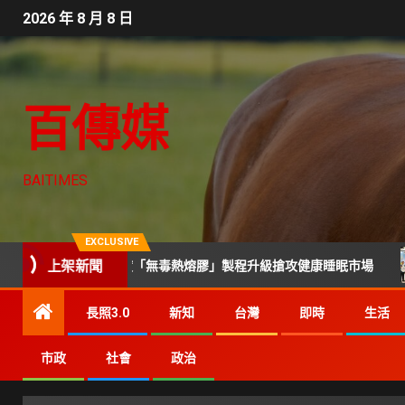
2026 年 8 月 8 日
百傳媒
BAITIMES
EXCLUSIVE
上架新聞
簧與軟硬度「無毒熱熔膠」製程升級搶攻健康睡眠市場
技術
長照3.0
新知
台灣
即時
生活
市政
社會
政治