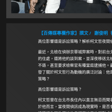
【百傳媒專欄作家】撰文 /
謝俊明
高位影響還是訴訟策略？解析柯文哲夜間
最近，北檢在偵辦京華城弊案時，對前台
的住處，還將他約談到案，並深夜移送北
不遜，甚至要求檢察官有種當庭逮捕他。
發了關於柯文哲行為動機的廣泛討論：他
策略？
高位影響還是訴訟策略？
柯文哲曾在台北市長任內以直言無忌而聞
於他而言，當夜間偵訊成為現實時，是否