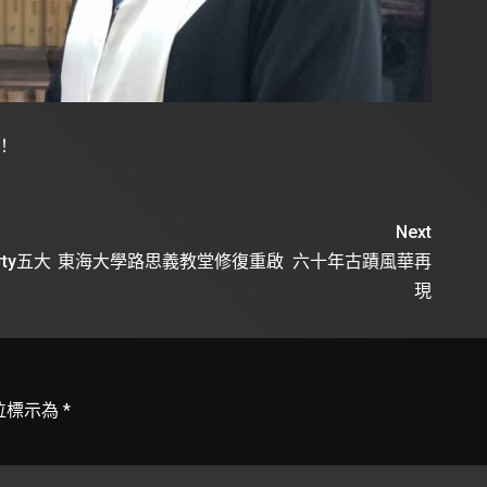
！
Next
rty五大
東海大學路思義教堂修復重啟 六十年古蹟風華再
現
位標示為
*