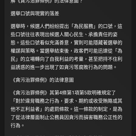
解《貪污治罪條例》的法律意圖？
選舉口號與現實的落差
選舉時，候選人們紛紛提出「為民服務」的口號，這
些口號往往表現出候選人關心民生、承擔責任的姿
態。這些口號看似充滿善意，實則可能隱藏著選舉的
權謀與策略。當選舉結束後，政客們可能迅速從「為
民」的立場轉向了自我利益的考量，甚至把持不住利
益誘惑的進一步出現了如貪污等腐敗行為的問題。
《貪污治罪條例》的法律意圖
《貪污治罪條例》其第4條第1項第5款明確規定了
「對於違背職務之行為，要求、期約或收受賄賂或其
他不正利益者」的處罰條款。這一條款的制定，是為
了從法律層面制止公務員因貪污而損害職務公正性的
行為。