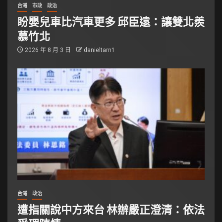
台灣
市政
政治
盼嬰兒車比汽車更多 邱臣遠：讓雙北羨
慕竹北
2026 年 8 月 3 日
danieltarn1
台灣
政治
遭指關說中方來台 林辦嚴正澄清：依法