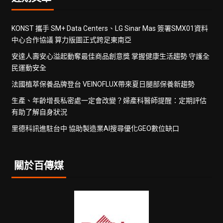
KONST 攜手 SM+ Data Centers、LG Sinar Mas 簽署SMX01資料
中心合作協議 算力版圖正式跨足東南亞
安達人壽安心溢起動奪最佳商品創意獎 掌握健康生活趨勢 守護全
民運動安全
法國植萃保養品牌登台 VEINOFLUX帶來夏日腿部保養新趨勢
生產、年齡增長私密處一定會改變？婦產科醫師提醒：定期評估
有助了解自身狀況
里德科訊進駐台中 協助製造業AI搜尋優化GEO數位缺口
關於百傳媒