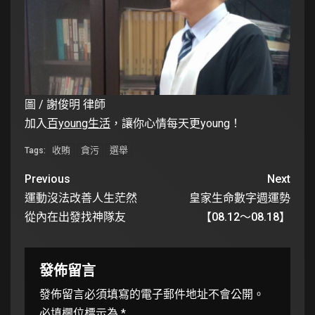
圖 / 謝俊明 律師
加入
百young生活
，讓你心情每天更young！
收賄
貪污
選舉
Tags:
Previous
Next
運動沒法改善人生茫然
皇家生命數字週運勢
從內在出發找神隊友
【08.12～08.18】
發佈留言
發佈留言必須填寫的電子郵件地址不會公開。
必填欄位標示為
*