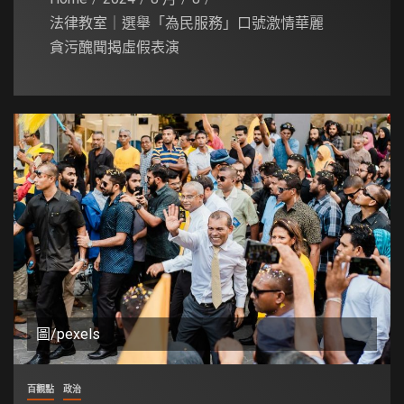
法律教室｜選舉「為民服務」口號激情華麗
貪污醜聞揭虛假表演
圖/pexels
百觀點
政治