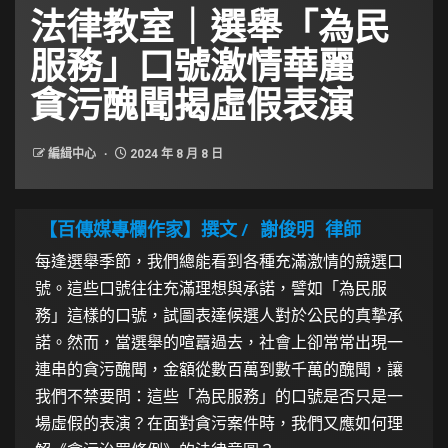
法律教室｜選舉「為民
服務」口號激情華麗
貪污醜聞揭虛假表演
編緝中心
2024 年 8 月 8 日
【百傳媒專欄作家】撰文 /
謝俊明
律師
每逢選舉季節，我們總能看到各種充滿激情的競選口
號。這些口號往往充滿理想與承諾，譬如「為民服
務」這樣的口號，試圖表達候選人對於公民的真摯承
諾。然而，當選舉的喧囂過去，社會上卻常常出現一
連串的貪污醜聞，金額從數百萬到數千萬的醜聞，讓
我們不禁要問：這些「為民服務」的口號是否只是一
場虛假的表演？在面對貪污案件時，我們又應如何理