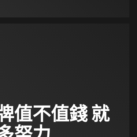
牌值不值錢 就
多努力