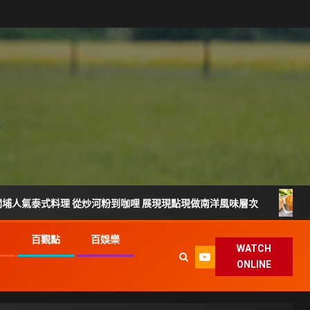
料理 從炒河粉到咖哩 展現現點現做南洋風味層次
雲林宵夜美
G
百觀點
百娛樂
WATCH
ONLINE