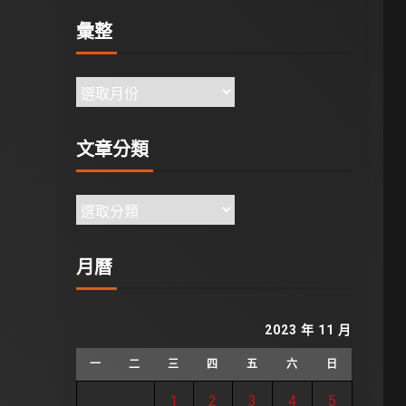
彙整
文章分類
月曆
2023 年 11 月
一
二
三
四
五
六
日
1
2
3
4
5