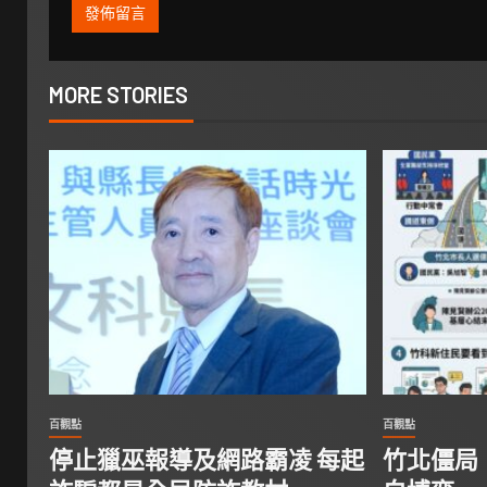
MORE STORIES
百觀點
百觀點
停止獵巫報導及網路霸凌 每起
竹北僵局