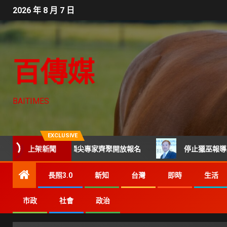
2026 年 8 月 7 日
百傳媒
BAITIMES
EXCLUSIVE
上架新聞
技CTO班 頂尖專家齊聚開放報名
停止獵巫報導及網路霸凌
長照3.0
新知
台灣
即時
生活
市政
社會
政治