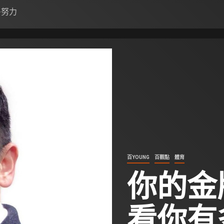
多努力
百YOUNG
百觀點
體育
你的金
看你有