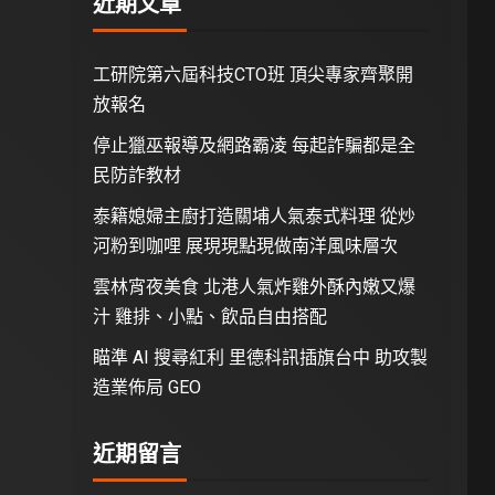
近期文章
工研院第六屆科技CTO班 頂尖專家齊聚開
放報名
停止獵巫報導及網路霸凌 每起詐騙都是全
民防詐教材
泰籍媳婦主廚打造關埔人氣泰式料理 從炒
河粉到咖哩 展現現點現做南洋風味層次
雲林宵夜美食 北港人氣炸雞外酥內嫩又爆
汁 雞排、小點、飲品自由搭配
瞄準 AI 搜尋紅利 里德科訊插旗台中 助攻製
造業佈局 GEO
近期留言