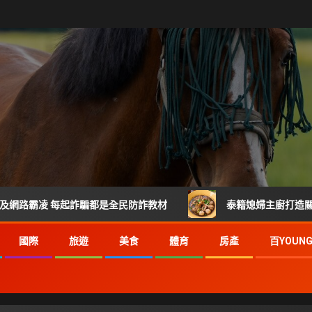
 每起詐騙都是全民防詐教材
泰籍媳婦主廚打造關埔人氣泰式
國際
旅遊
美食
體育
房產
百YOUN