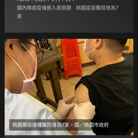
國內猴痘疫情進入高原期 桃園疫苗醫院增為7
家
桃園猴痘接種醫院增為7家。圖／桃園市政府