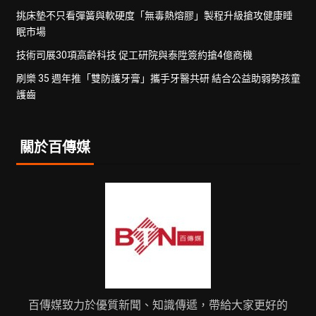
挑床墊不只看彈簧與軟硬度「無毒熱熔膠」製程升級搶攻健康睡
眠市場
技術司展30項高齡科技 促工研院與泰陞簽約搶4億商機
刷樂 35 週年推「雙防護牙膏」攜手牙醫共研 結合公益助弱勢孩童
護齒
關於百傳媒
百傳媒致力於優質新聞、知識傳遞，帶給大家更好的