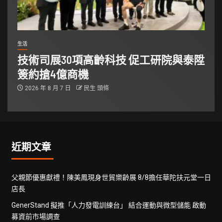
生活
技術司展30項高齡科技 促工研院與泰陞
簽約搶4億商機
2026 年 8 月 7 日
民生 頭條
近期文章
父親節優惠獻禮！陳美鳳現身世貿樂齡展 8/8擔任華陀扶元堂一日
店長
GenerStand 擬推「人力發電訓練台」 結合運動與微型儲能 啟動
募資前市場調查