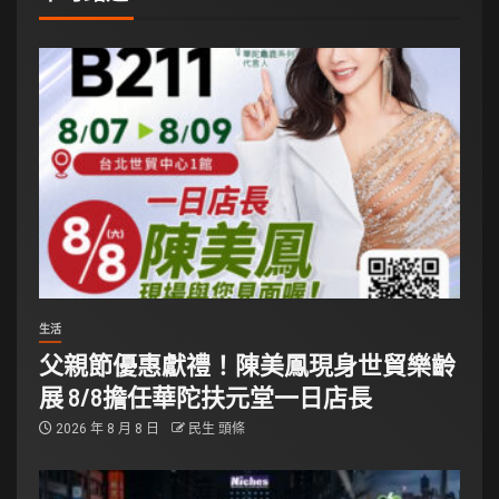
生活
父親節優惠獻禮！陳美鳳現身世貿樂齡
展 8/8擔任華陀扶元堂一日店長
2026 年 8 月 8 日
民生 頭條