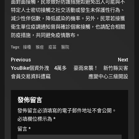
面對面接觸，民眾做好防護措施如避免出入可能與不
特定人士密切接觸之社交活動或發生未保護性行為、
減少性伴侶數，降低感染的機率。另外，民眾若接獲
衛生單位疫調通知曾與確診個案接觸，也請配合相關
防疫措施，共同避免疫情散布。
接種
猴痘
疫苗
醫院
Tags:
Previous
Next
YouBike個資外洩 4萬多
豪雨來襲！ 新竹縣災害
會員交易資料遭竊
應變中心三級開設
發佈留言
發佈留言必須填寫的電子郵件地址不會公開。
必填欄位標示為
*
留言
*