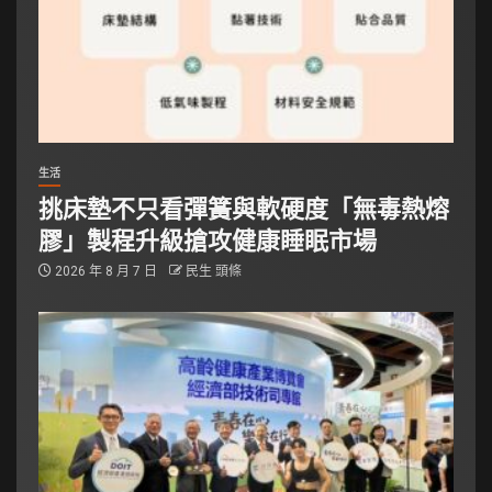
生活
挑床墊不只看彈簧與軟硬度「無毒熱熔
膠」製程升級搶攻健康睡眠市場
2026 年 8 月 7 日
民生 頭條