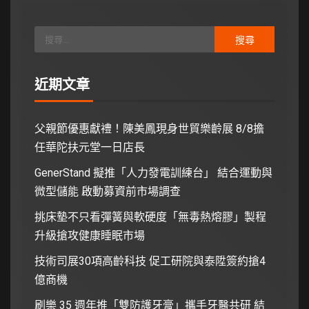
近期文章
父親節優惠獻禮！陳美鳳現身世貿樂齡展 8/8擔
任華陀扶元堂一日店長
GenerStand 擬推「人力發電訓練台」 結合運動與
微型儲能 啟動募資前市場調查
挑床墊不只看彈簧與軟硬度「無毒熱熔膠」製程
升級搶攻健康睡眠市場
技術司展30項高齡科技 促工研院與泰陞簽約搶4
億商機
刷樂 35 週年推「雙防護牙膏」攜手牙醫共研 結