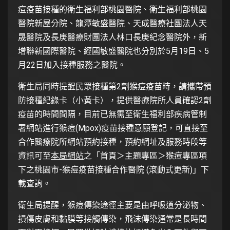
痘疫苗接種的衛生福利部桃園醫院、衛生福利部桃園
醫院新屋分院、龍潭敏盛醫院、天成醫療社團法人天
晟醫院及長庚醫療財團法人林口長庚紀念醫院外，新
增聯新國際醫院、經國敏盛醫院也分別於5月19日、5
月22日加入接種服務之醫院。
衛生局同時提醒民眾接種第2劑猴痘疫苗時，請攜帶預
防接種紀錄卡（小黃卡），提供醫療院所人員確認2劑
疫苗的時間間隔，目前已無需至衛生福利部疾病管制
署網站進行猴痘(Mpox)疫苗接種意願登記，可直接至
合作醫療院所網站預約接種，預約網址及服務時段等
資訊可至
本局網站
之「首頁＞主題專區＞猴痘專區項
下之桃園市-猴痘疫苗接種合作醫院 (滾動式更新)」下
載查詢。
衛生局提醒，猴痘傳染途徑主要是由呼吸道分泌物、
損傷皮膚和黏膜等接觸傳染，飛沫傳染通常是長時間