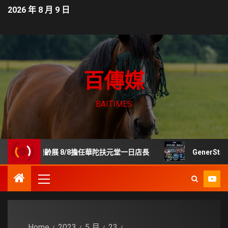
2026 年 8 月 9 日
百傳媒
BAITIMES
樂齡展 8/8擔任華陀扶元堂一日店長
GenerStand 
Home
2023
5 月
23