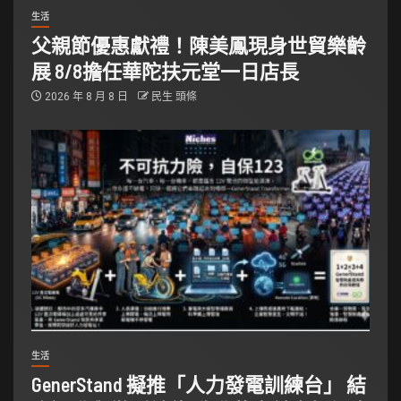
生活
父親節優惠獻禮！陳美鳳現身世貿樂齡
展 8/8擔任華陀扶元堂一日店長
2026 年 8 月 8 日
民生 頭條
生活
GenerStand 擬推「人力發電訓練台」 結