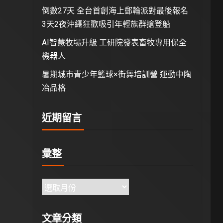
倒數27天 全台首創海上郵輪派對最後報名
3天2夜沖繩狂歡吸引年輕族群搶登船
AI智慧牧場升級 工研院發表畜牧專用保全
機器人
暑期城市青少年籃球×街舞培訓營 運動中陶
冶品格
近期留言
彙整
文章分類