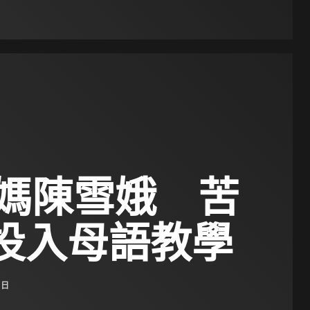
媽陳雪娥 苦
年投入母語教學
 日