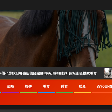
到餐廳級德國豬腳 慢火現烤堅持打造松山區排隊美食
倒數2
國際
旅遊
美食
體育
房產
百YOUN