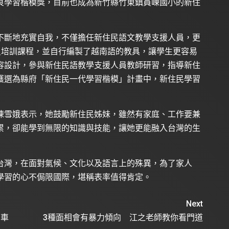
良學習楷模獎，目前也成為新竹縣竹東鎮員崠國小的新住
不斷地充實自我，不僅擔任新住民語文教學支援人員，更
員培訓課程，並自行編製了越南語的教具，讓學生更容易
容設計，參與新住民語教學支援人員教師研習，指導新住
獲選為縣府「新住民一代學習楷模」計畫中，新住民學習
陳雪娥表示，她鼓勵新住民姊妹，雖然有家庭、工作要兼
累，卻能學到無限的知識與技能，讓她更能融入台灣的生
台灣，在面對氣候、文化以及語言上的殊異，為了家人
學習的心不侷限國際，堪稱表率值得肯定。
Next
查車
3種面相會有暴力傾向 江之老師教你看門道