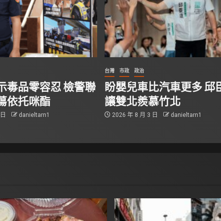
台灣
市政
政治
示毒品零容忍 檢警聯
盼嬰兒車比汽車更多 邱
蕩依托咪酯
讓雙北羨慕竹北
6 日
danieltarn1
2026 年 8 月 3 日
danieltarn1