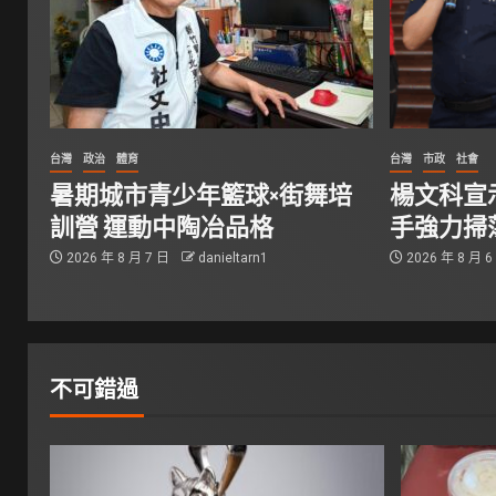
台灣
政治
體育
台灣
市政
社會
暑期城市青少年籃球×街舞培
楊文科宣
訓營 運動中陶冶品格
手強力掃
2026 年 8 月 7 日
danieltarn1
2026 年 8 月 
不可錯過