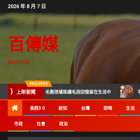
2026 年 8 月 7 日
百傳媒
BAITIMES
EXCLUSIVE
上架新聞
告別後寄託 毛髮琉璃珠讓毛孩回憶留在生活中
平價也能吃
長照3.0
新知
台灣
即時
生活
市政
社會
政治