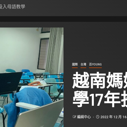
投入母語教學
國際
台灣
百YOUNG
越南媽
學17
編緝中心
2022 年 12 月 16