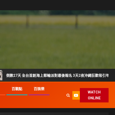
7天 全台首創海上郵輪派對最後報名 3天2夜沖繩狂歡吸引年輕族群搶登船
G
百觀點
百娛樂
WATCH
ONLINE