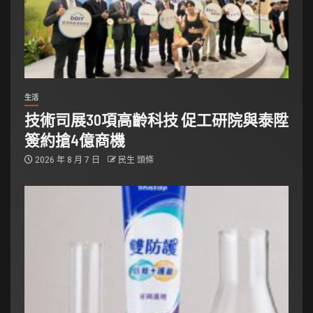
生活
技術司展30項高齡科技 促工研院與泰陞
簽約搶4億商機
2026 年 8 月 7 日
民生 頭條