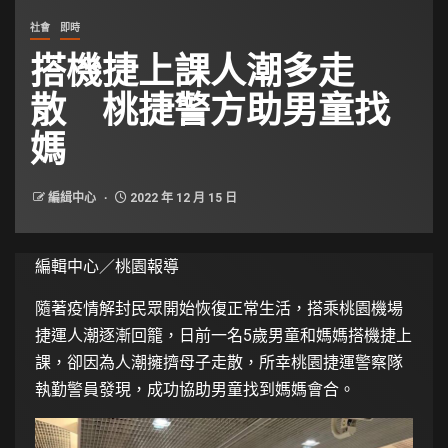
社會
即時
搭機捷上課人潮多走
散 桃捷警方助男童找
媽
編緝中心
2022 年 12 月 15 日
編輯中心／桃園報導
隨著疫情解封民眾開始恢復正常生活，搭乘桃園機場
捷運人潮逐漸回籠，日前一名5歲男童和媽媽搭機捷上
課，卻因為人潮擁擠母子走散，所幸桃園捷運警察隊
執勤警員發現，成功協助男童找到媽媽會合。