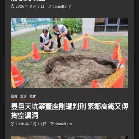
2026 年 8 月 6 日
danieltarn1
台灣
生活
社會
豐邑天坑案董座剛遭判刑 緊鄰高鐵又傳
掏空漏洞
2026 年 7 月 13 日
danieltarn1