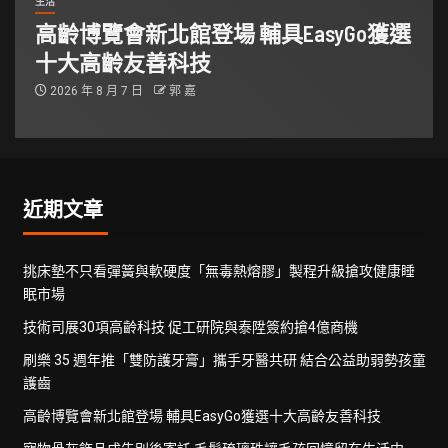
生活
高齡博覽會新北館登場 輔具EasyGo獲選
十大高齡友善科技
2026 年 8 月 7 日
郭 嘉
近期文章
挑床墊不只看彈簧與軟硬度「無毒熱熔膠」製程升級搶攻健康睡
眠市場
技術司展30項高齡科技 促工研院與泰陞簽約搶4億商機
刷樂 35 週年推「雙防護牙膏」攜手牙醫共研 結合公益助弱勢孩童
護齒
高齡博覽會新北館登場 輔具EasyGo獲選十大高齡友善科技