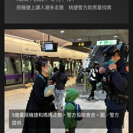
搭機捷上課人潮多走散 桃捷警方助男童找媽
5歲童搭機捷和媽媽走散，警方協助會合。圖／警方
提供