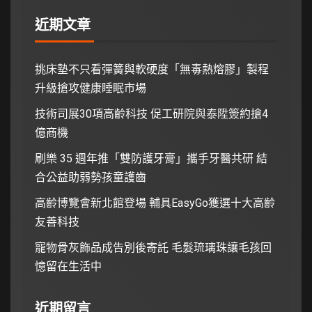
近期文章
挑床墊不只看彈簧與軟硬度「無毒熱熔膠」製程
升級搶攻健康睡眠市場
技術司展30項高齡科技 促工研院與泰陞簽約搶4
億商機
刷樂 35 週年推「雙防護牙膏」攜手牙醫共研 結
合公益助弱勢孩童護齒
高齡博覽會新北館登場 輔具EasyGo獲選十大高齡
友善科技
寵物骨灰飾品成告別後寄託 毛髮琉璃珠讓毛孩回
憶留在生活中
近期留言