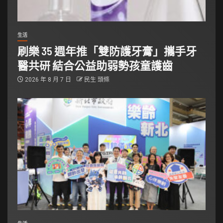
生活
刷樂 35 週年推「雙防護牙膏」攜手牙
醫共研 結合公益助弱勢孩童護齒
2026 年 8 月 7 日
民生 頭條