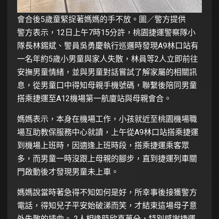
會合後5歲童緊捉著媽媽的手不放。圖／警方提供
警方表示，12日上午7時15分許，桃園捷運警察隊小
隊長林錫斌、警員吳勇慶執行巡邏時發現A9林口站有
一名年約5歲小男童與家人失散，林員等2人立即前往
安撫男童情緒，並與男童對話嘗試了解家屬的相關訊
息，從男童口中得知母親手機號碼，聯繫後陪同男童
搭乘捷運至A12機場第一航廈站與母親會合。
媽媽表示，本身在機場工作，小孩就近至桃園機場職
場互助教保服務中心就讀，上午從A9林口站搭乘捷運
到機場上班時，因適逢上班時段，搭乘捷運乘客眾
多，而男童一時沒跟上母親的腳步，直到捷運列車關
門啟動後才發現男童未上車。
媽媽說當時著急得不知如何是好，所幸事後接獲警方
電話，得知兒子平安始破涕而笑，才結束這場母子意
外失散的插曲。 2人相逢時欣喜萬分，特別感謝捷運