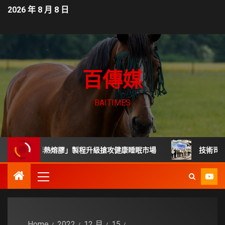
2026 年 8 月 8 日
百傳媒
BAITIMES
「無毒熱熔膠」製程升級搶攻健康睡眠市場
技術司展30項高
Home
2022
12 月
15