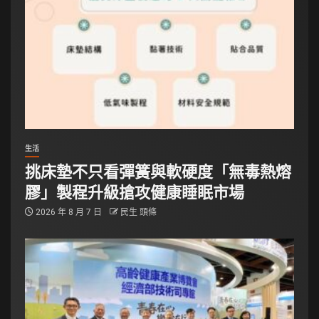
生活
挑床墊不只看彈簧與軟硬度「無毒熱熔
膠」製程升級搶攻健康睡眠市場
2026 年 8 月 7 日
民生 頭條