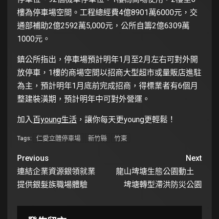
樓為停車場空間。工程總經費4億8901萬6000元，交
通部補助2億2592萬5,000元，公所自籌2億6309萬
1000元。
鎮公所指出，停車場預計明年1月至2月左右可對外開
放停車，1樓的商場空間以招商大型超市或量販店進駐
為主，預計明年1月底前完成招商，得標業者有6個月
整建裝潢期，預計明年中可對外營運。
加入
百young生活
，讓你每天更young更輕鬆！
仁愛立體停車場
新竹縣
竹東
Tags:
Previous
Next
連結企業資源銀領就業
龍山埤塘生態公園動土
提供銀髮族職場體驗
埤塘轉型滯洪防災公園