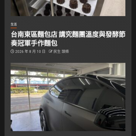
生活
台南東區麵包店 講究麵團溫度與發酵節
奏冠軍手作麵包
2026 年 8 月 10 日
民生 頭條