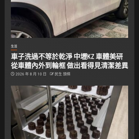
生活
車子洗過不等於乾淨 中壢KZ 車體美研
從車體內外到輪框 做出看得見清潔差異
2026 年 8 月 10 日
民生 頭條