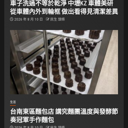
車子洗過不等於乾淨 中壢KZ 車體美研
從車體內外到輪框 做出看得見清潔差異
2026 年 8 月 10 日
民生 頭條
生活
台南東區麵包店 講究麵團溫度與發酵節
奏冠軍手作麵包
2026 年 8 月 10 日
民生 頭條