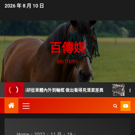
2026 年 8 月 10 日
百傳媒
BAITIMES
 車體美研從車體內外到輪框 做出看得見清潔差異
台南東區麵
Home
2022
11 月
19