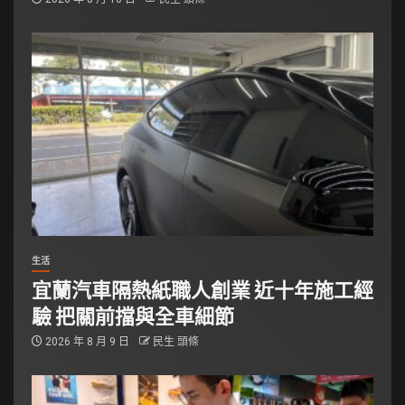
生活
宜蘭汽車隔熱紙職人創業 近十年施工經
驗 把關前擋與全車細節
2026 年 8 月 9 日
民生 頭條