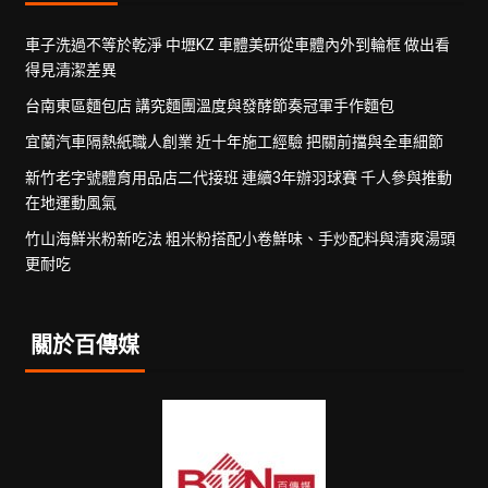
車子洗過不等於乾淨 中壢KZ 車體美研從車體內外到輪框 做出看
得見清潔差異
台南東區麵包店 講究麵團溫度與發酵節奏冠軍手作麵包
宜蘭汽車隔熱紙職人創業 近十年施工經驗 把關前擋與全車細節
新竹老字號體育用品店二代接班 連續3年辦羽球賽 千人參與推動
在地運動風氣
竹山海鮮米粉新吃法 粗米粉搭配小卷鮮味、手炒配料與清爽湯頭
更耐吃
關於百傳媒