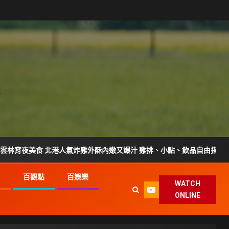
 北港人氣炸雞外酥內嫩又爆汁 雞排、小點、飲品自由搭配
G
百觀點
百娛樂
WATCH
ONLINE