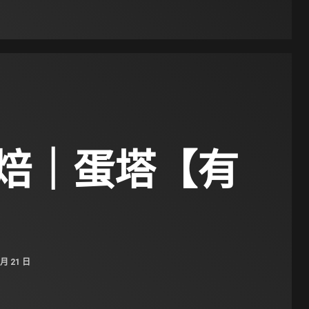
焙｜蛋塔【有
 月 21 日