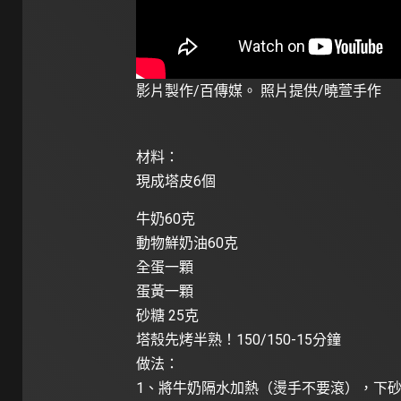
影片製作/百傳媒。 照片提供/曉萱手作
材料：
現成塔皮6個
牛奶60克
動物鮮奶油60克
全蛋一顆
蛋黃一顆
砂糖 25克
塔殼先烤半熟！150/150-15分鐘
做法：
1、將牛奶隔水加熱（燙手不要滾），下