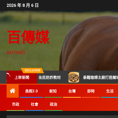
2026 年 8 月 6 日
百傳媒
BAITIMES
EXCLUSIVE
上架新聞
每起詐騙都是全民防詐教材
泰籍媳婦主廚打造關埔人氣泰式料
長照3.0
新知
台灣
即時
生活
市政
社會
政治