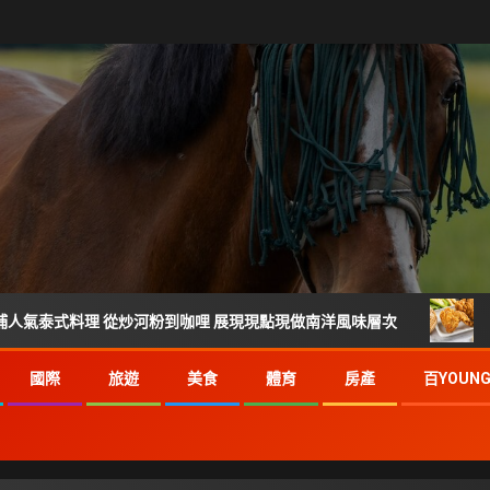
理 從炒河粉到咖哩 展現現點現做南洋風味層次
雲林宵夜美食
國際
旅遊
美食
體育
房產
百YOUN