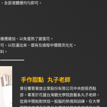
散，全部液體攪均勻即可。
且邊攪邊加，以免蛋熟了變蛋花。
即可，以防灑出來，還有在過程中爆開流光光。
材料。
手作甜點
丸子老師
曾任饗賓餐旅企業股份有限公司中央廚房西點
部。畢業於花蓮台灣觀光學院廚藝系丸子老師，
從高中開始對烘焙一股腦的熱情與訓練，在大學