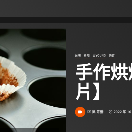
台灣
新知
百YOUNG
美食
手作烘
片】
吳 青藝
2022 年 10