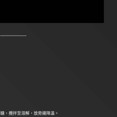
砂糖，攪拌至溶解，放旁邊降溫。