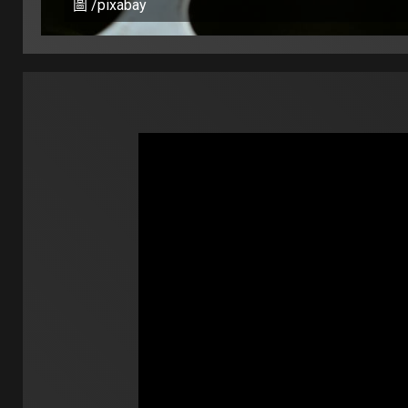
圖 /pixabay