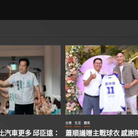
台灣
生活
體育
比汽車更多 邱臣遠：
蕭順議贈主戰球衣 感謝