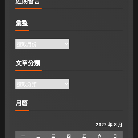
近期留言
彙整
文章分類
月曆
2022 年 8 月
一
二
三
四
五
六
日