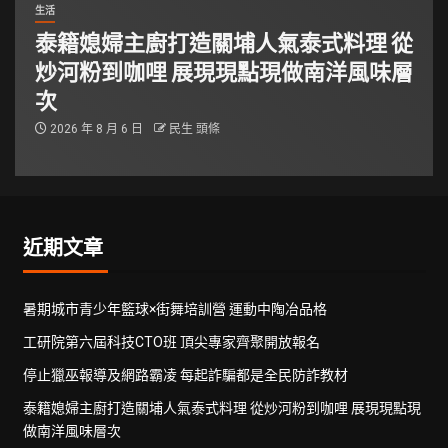
生活
泰籍媳婦主廚打造關埔人氣泰式料理 從
炒河粉到咖哩 展現現點現做南洋風味層
次
2026 年 8 月 6 日
民生 頭條
近期文章
暑期城市青少年籃球×街舞培訓營 運動中陶冶品格
工研院第六屆科技CTO班 頂尖專家齊聚開放報名
停止獵巫報導及網路霸凌 每起詐騙都是全民防詐教材
泰籍媳婦主廚打造關埔人氣泰式料理 從炒河粉到咖哩 展現現點現
做南洋風味層次