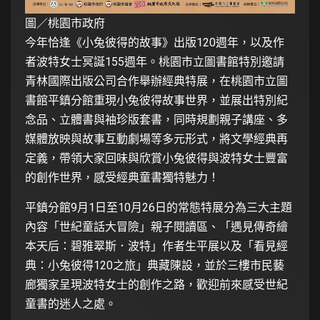
圖／桃園市政府
今年恰逢《小兔彼得的故事》出版120週年，以及作
者波特女士冥誕155週年。桃園市立圖書館特別邀請
青林國際出版公司合作舉辦經典特展，在桃園市立圖
書館平鎮分館重現小兔彼得故事世界，並展出特別紀
念品、立體書與袖珍版套書，同時規劃親子講座、多
媒體放映與故事互動劇場等多元形式，將文學經典再
定義，帶領大家回味與欣賞小兔彼得與波特女士豐富
的創作世界，感受經典童書獨特魅力！
平鎮分館9月1日至10月26日的常態特展分為三大主題
內容「世紀童話大冒險」親子閱讀區、「遇見傳奇繪
本天后：碧雅翠斯．波特」作者生平展以及「看見經
典：小兔彼得120之旅」典藏陳設，並於三樓市民藝
廊獨家呈現波特女士的創作之路，歡迎前來感受世紀
童書的迷人之處。