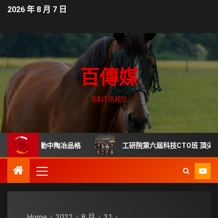
2026 年 8 月 7 日
百傳媒
BAITIMES
營 運動中陶冶品格
工研院第六屆科技CTO班 頂尖專家齊聚
Home
2022
8 月
31