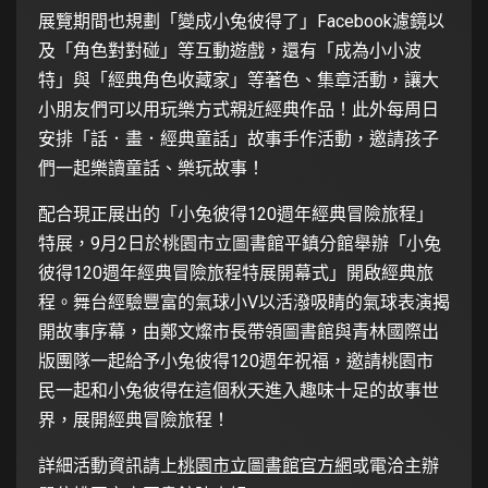
展覽期間也規劃「變成小兔彼得了」Facebook濾鏡以
及「角色對對碰」等互動遊戲，還有「成為小小波
特」與「經典角色收藏家」等著色、集章活動，讓大
小朋友們可以用玩樂方式親近經典作品！此外每周日
安排「話．畫．經典童話」故事手作活動，邀請孩子
們一起樂讀童話、樂玩故事！
配合現正展出的「小兔彼得120週年經典冒險旅程」
特展，9月2日於桃園市立圖書館平鎮分館舉辦「小兔
彼得120週年經典冒險旅程特展開幕式」開啟經典旅
程。舞台經驗豐富的氣球小V以活潑吸睛的氣球表演揭
開故事序幕，由鄭文燦市長帶領圖書館與青林國際出
版團隊一起給予小兔彼得120週年祝福，邀請桃園市
民一起和小兔彼得在這個秋天進入趣味十足的故事世
界，展開經典冒險旅程！
詳細活動資訊請上
桃園市立圖書館官方網
或電洽主辦