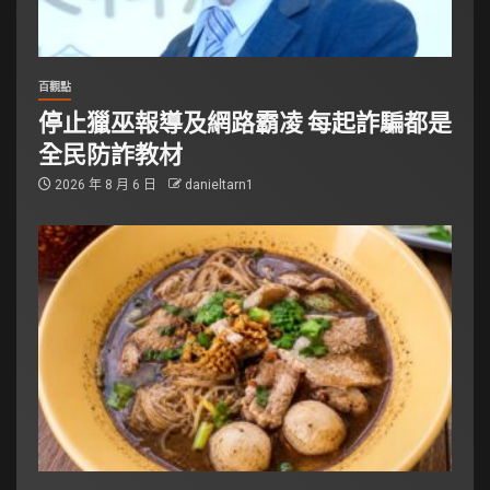
百觀點
停止獵巫報導及網路霸凌 每起詐騙都是
全民防詐教材
2026 年 8 月 6 日
danieltarn1