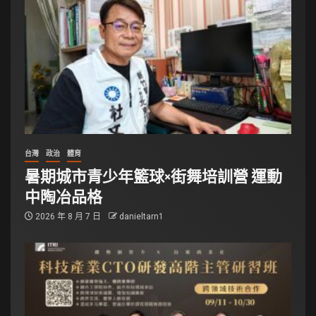
台灣
政治
體育
暑期城市青少年籃球×街舞培訓營 運動
中陶冶品格
2026 年 8 月 7 日
danieltarn1