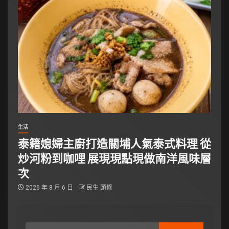
生活
泰籍媳婦主廚打造關埔人氣泰式料理 從
炒河粉到咖哩 展現現點現做南洋風味層
次
2026 年 8 月 6 日
民生 頭條