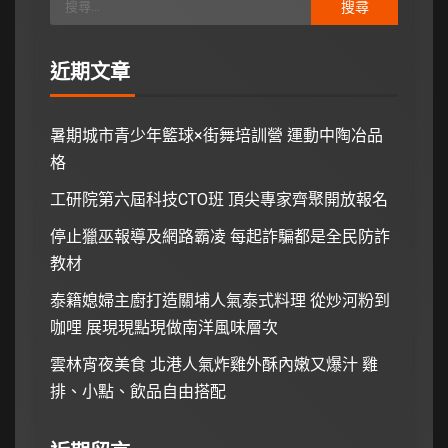
近期文章
暑期城市青少年籃球×街舞培訓營 運動中陶冶品
格
工研院第六屆科技CTO班 頂尖專家齊聚開放報名
停止獵巫報導及網路霸凌 每起詐騙都是全民防詐
教材
泰籍媳婦主廚打造關埔人氣泰式料理 從炒河粉到
咖哩 展現現點現做南洋風味層次
雲林宵夜美食 北港人氣炸雞外酥內嫩又爆汁 雞
排、小點、飲品自由搭配