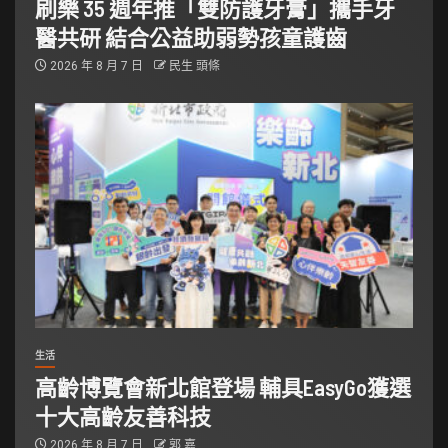
刷樂 35 週年推「雙防護牙膏」攜手牙
醫共研 結合公益助弱勢孩童護齒
2026 年 8 月 7 日
民生 頭條
生活
高齡博覽會新北館登場 輔具EasyGo獲選
十大高齡友善科技
2026 年 8 月 7 日
郭 嘉