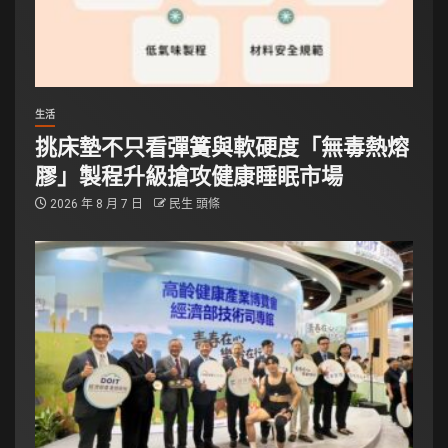
生活
挑床墊不只看彈簧與軟硬度「無毒熱熔
膠」製程升級搶攻健康睡眠市場
2026 年 8 月 7 日
民生 頭條