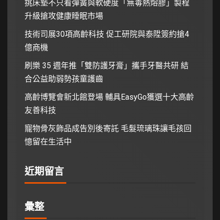
挑床墊不只看彈簧與軟硬度「無毒熱熔膠」製程
升級搶攻健康睡眠市場
技術司展30項高齡科技 促工研院與泰陞簽約搶4
億商機
刷樂 35 週年推「雙防護牙膏」攜手牙醫共研 結
合公益助弱勢孩童護齒
高齡博覽會新北館登場 輔具EasyGo獲選十大高齡
友善科技
寵物骨灰飾品成告別後寄託 毛髮琉璃珠讓毛孩回
憶留在生活中
近期留言
彙整