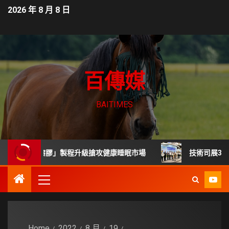
2026 年 8 月 8 日
百傳媒
BAITIMES
熱熔膠」製程升級搶攻健康睡眠市場
技術司展30項高齡科
Home
2022
8 月
19