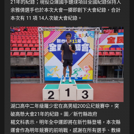
21年的紀錄；現役亞運國手鏈球項目全國紀錄保持人
余雅倩選手也於本次大會一擲即創下大會紀錄，合計
本次有 11 項 14人次破大會紀錄。
湖口高中二年級羅少宏在高男組200公尺競賽中，突
破高懸大會21年的紀錄。圖／新竹縣政府
楊文科表示，明年全中運即將在新竹縣登場，本次縣
運會作為明年競賽的前哨戰，感謝在所有選手、教綀