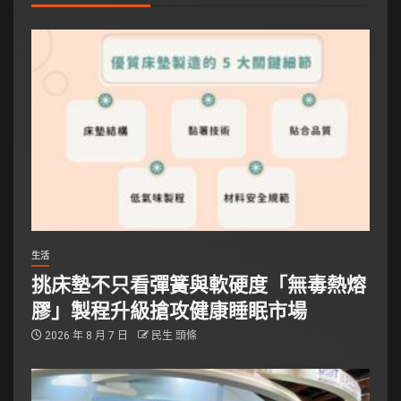
生活
挑床墊不只看彈簧與軟硬度「無毒熱熔
膠」製程升級搶攻健康睡眠市場
2026 年 8 月 7 日
民生 頭條