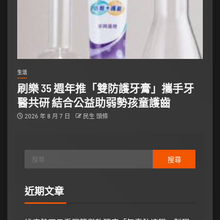
生活
刷樂 35 週年推「雙防護牙膏」攜手牙
醫共研 結合公益助弱勢孩童護齒
2026 年 8 月 7 日
民生 頭條
近期文章