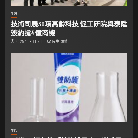
生活
技術司展30項高齡科技 促工研院與泰陞
簽約搶4億商機
2026 年 8 月 7 日
民生 頭條
生活