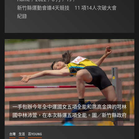
新竹縣運動會連4天競技 11 項14人次破大會
紀錄
一手包辦今年全中運國女五項全能和跳高金牌的芎林
國中林沛萱，在本次縣運五項全能。圖／新竹縣政府
台灣
生活
百YOUNG