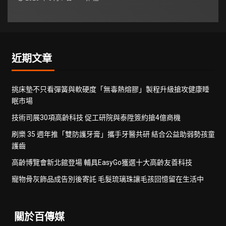
近期文章
挑床墊不只看彈簧與軟硬度「無毒熱熔膠」製程升級搶攻健康睡
眠市場
技術司展30項高齡科技 促工研院與泰陞簽約搶4億商機
刷樂 35 週年推「雙防護牙膏」攜手牙醫共研 結合公益助弱勢孩童
護齒
高齡博覽會新北館登場 輔具EasyGo獲選十大高齡友善科技
寵物骨灰飾品成告別後寄託 毛髮琉璃珠讓毛孩回憶留在生活中
關於百傳媒