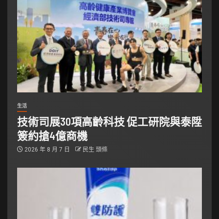
生活
技術司展30項高齡科技 促工研院與泰陞
簽約搶4億商機
2026 年 8 月 7 日
民生 頭條